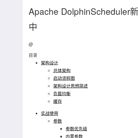
Apache DolphinSch
中
@
目录
架构设计
总体架构
启动流程图
架构设计思想简述
负载均衡
缓存
实战使用
参数
参数优先级
内置参数