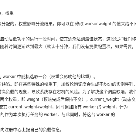
es，权重
，权重影响分流结果。你可以在 修改 worker.weight 的值来给不
ker 在启动后低功率的运行一段时间，使其逐渐达到最佳状态，这段过程我们
权重会随着时间逐渐达到最大（默认十分钟，我们没有提供配置项，如果需要
worker 中随机选取一台（权重会影响他的比重）。
的缺陷。即在某些特殊的权重下，加权轮询调度会生成不均匀的实例序列
时高负载的现象，导致系统存在宕机的风险。为了解决这个调度缺陷，我
个权重，即 weight（预热完成后保持不变），current_weight（动态变
rrent_weight+weight，同时累加所有 worker 的 weight，计为
ght 最大的作为本次执行任务的 worker，与此同时，将这台 worker 的
会向注册中心上报自己的负载信息。