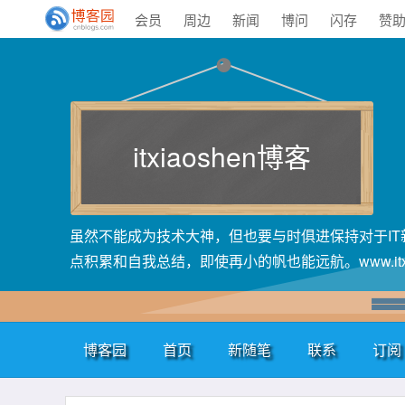
会员
周边
新闻
博问
闪存
赞
itxiaoshen博客
虽然不能成为技术大神，但也要与时俱进保持对于I
点积累和自我总结，即使再小的帆也能远航。www.itxiao
博客园
首页
新随笔
联系
订阅