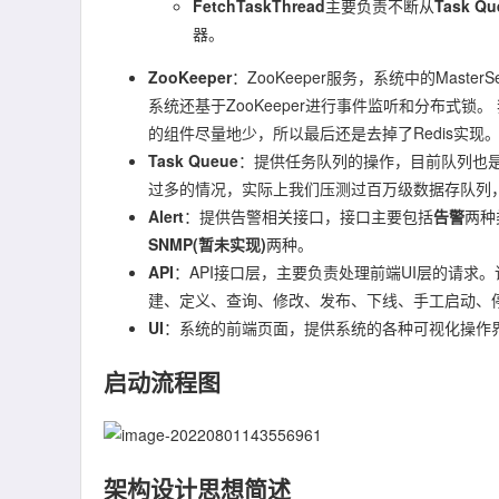
FetchTaskThread
主要负责不断从
Task Qu
器。
ZooKeeper
：ZooKeeper服务，系统中的Master
系统还基于ZooKeeper进行事件监听和分布式锁。 我
的组件尽量地少，所以最后还是去掉了Redis实现
Task Queue
：提供任务队列的操作，目前队列也是基
过多的情况，实际上我们压测过百万级数据存队列
Alert
：提供告警相关接口，接口主要包括
告警
两种
SNMP(暂未实现)
两种。
API
：API接口层，主要负责处理前端UI层的请求。该
建、定义、查询、修改、发布、下线、手工启动、
UI
：系统的前端页面，提供系统的各种可视化操作
启动流程图
架构设计思想简述