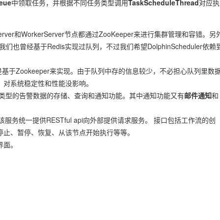
eue
中领取任务，并根据不同任务类型调用
TaskScheduleThread
对应执
Server和WorkerServer节点都通过ZooKeeper来进行集群管理和容错。另
们也曾经基于Redis实现过队列，不过我们希望DolphinScheduler依赖
。
于Zookeeper来实现。由于队列中存的信息较少，不必担心队列里数
，对系统稳定性和性能没影响。
类型的告警数据的存储、查询和通知功能。其中通知功能又有
邮件通知
和
服务统一提供RESTful api向外部提供请求服务。 接口包括工作流的创
停止、暂停、恢复、从该节点开始执行等等。
界面。