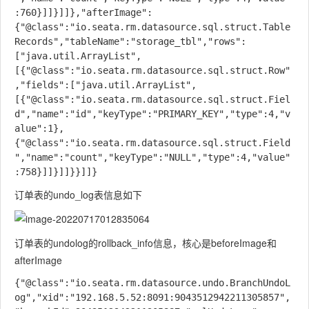
:760}]]}]]},"afterImage":
{"@class":"io.seata.rm.datasource.sql.struct.Table
Records","tableName":"storage_tbl","rows":
["java.util.ArrayList",
[{"@class":"io.seata.rm.datasource.sql.struct.Row"
,"fields":["java.util.ArrayList",
[{"@class":"io.seata.rm.datasource.sql.struct.Fiel
d","name":"id","keyType":"PRIMARY_KEY","type":4,"v
alue":1},
{"@class":"io.seata.rm.datasource.sql.struct.Field
","name":"count","keyType":"NULL","type":4,"value"
订单表的undo_log表信息如下
订单表的undolog的rollback_info信息，核心是beforeImage和
afterImage
{"@class":"io.seata.rm.datasource.undo.BranchUndoL
og","xid":"192.168.5.52:8091:9043512942211305857",