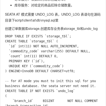
库存服务：对给定的商品扣除仓储数量。
SEATA AT 模式需要
UNDO_LOG
表，
UNDO_LOG
表语句在源码
目录下script\client\at\db\mysql.sql里
创建订单数据库storage,创建库存业务表storage_tbl和undo_log
DROP TABLE IF EXISTS `storage_tbl`;

CREATE TABLE `storage_tbl` (

  `id` int(11) NOT NULL AUTO_INCREMENT,

  `commodity_code` varchar(255) DEFAULT NULL,

  `count` int(11) DEFAULT 0,

  PRIMARY KEY (`id`),

  UNIQUE KEY (`commodity_code`)

) ENGINE=InnoDB DEFAULT CHARSET=utf8;

-- for AT mode you must to init this sql for you 
business database. the seata server not need it.

CREATE TABLE IF NOT EXISTS `undo_log`

(

    `branch_id`     BIGINT       NOT NULL COMMENT 
'branch transaction id',
