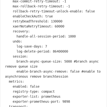
    max-commit-retry-timeout: -1

    max-rollback-retry-timeout: -1

    rollback-retry-timeout-unlock-enable: false

    enableCheckAuth: true

    retryDeadThreshold: 130000

    xaerNotaRetryTimeout: 60000

    recovery:

      handle-all-session-period: 1000

    undo:

      log-save-days: 7

      log-delete-period: 86400000

    session:

      branch-async-queue-size: 5000 #branch async 
remove queue size

      enable-branch-async-remove: false #enable to 
asynchronous remove branchSession

  metrics:

    enabled: false

    registry-type: compact

    exporter-list: prometheus

    exporter-prometheus-port: 9898

  transport:
