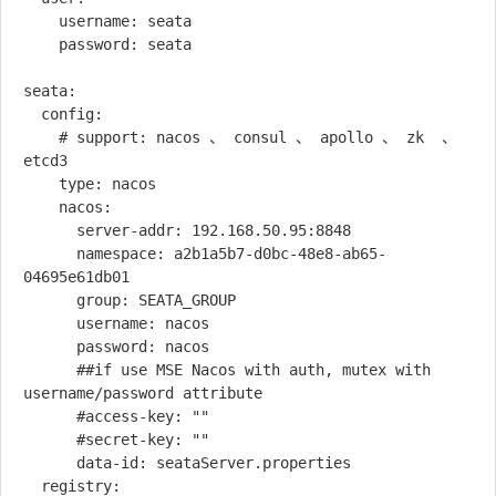
    username: seata

    password: seata

seata:

  config:

    # support: nacos 、 consul 、 apollo 、 zk  、 
etcd3

    type: nacos

    nacos:

      server-addr: 192.168.50.95:8848

      namespace: a2b1a5b7-d0bc-48e8-ab65-
04695e61db01

      group: SEATA_GROUP

      username: nacos

      password: nacos

      ##if use MSE Nacos with auth, mutex with 
username/password attribute

      #access-key: ""

      #secret-key: ""

      data-id: seataServer.properties

  registry:
