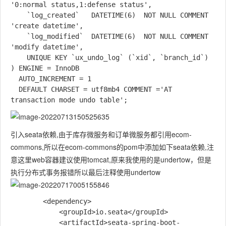
'0:normal status,1:defense status',

    `log_created`   DATETIME(6)  NOT NULL COMMENT 
'create datetime',

    `log_modified`  DATETIME(6)  NOT NULL COMMENT 
'modify datetime',

    UNIQUE KEY `ux_undo_log` (`xid`, `branch_id`)

) ENGINE = InnoDB

  AUTO_INCREMENT = 1

  DEFAULT CHARSET = utf8mb4 COMMENT ='AT 
引入seata依赖,由于库存微服务和订单微服务都引用ecom-
commons,所以在ecom-commons的pom中添加如下seata依赖,注
意这里web容器建议使用tomcat,原来我使用的是undertow，但是
执行分布式事务报错所以最后注释使用undertow
        <dependency>

            <groupId>io.seata</groupId>

            <artifactId>seata-spring-boot-