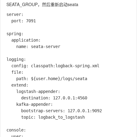
SEATA_GROUP，然后重新启动seata
server:

  port: 7091

spring:

  application:

    name: seata-server

logging:

  config: classpath:logback-spring.xml

  file:

    path: ${user.home}/logs/seata

  extend:

    logstash-appender:

      destination: 127.0.0.1:4560

    kafka-appender:

      bootstrap-servers: 127.0.0.1:9092

      topic: logback_to_logstash

console:

  user:
