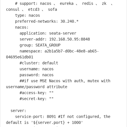
    # support: nacos 、 eureka 、 redis 、 zk  、 
consul 、 etcd3 、 sofa

    type: nacos

    preferred-networks: 30.240.*

    nacos:

      application: seata-server

      server-addr: 192.168.50.95:8848

      group: SEATA_GROUP

      namespace: a2b1a5b7-d0bc-48e8-ab65-
04695e61db01

      #cluster: default

      username: nacos

      password: nacos

      ##if use MSE Nacos with auth, mutex with 
username/password attribute

      #access-key: ""

      #secret-key: ""

  server:

    service-port: 8091 #If not configured, the 
default is '${server.port} + 1000'
