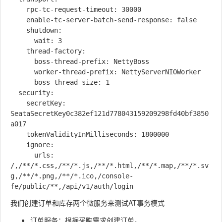
    rpc-tc-request-timeout: 30000

    enable-tc-server-batch-send-response: false

    shutdown:

      wait: 3

    thread-factory:

      boss-thread-prefix: NettyBoss

      worker-thread-prefix: NettyServerNIOWorker

      boss-thread-size: 1

  security:

    secretKey: 
SeataSecretKey0c382ef121d778043159209298fd40bf3850
a017

    tokenValidityInMilliseconds: 1800000

    ignore:

      urls: 
/,/**/*.css,/**/*.js,/**/*.html,/**/*.map,/**/*.sv
g,/**/*.png,/**/*.ico,/console-
我们创建订单和库存两个微服务来测试AT事务模式
订单服务：根据采购需求创建订单。