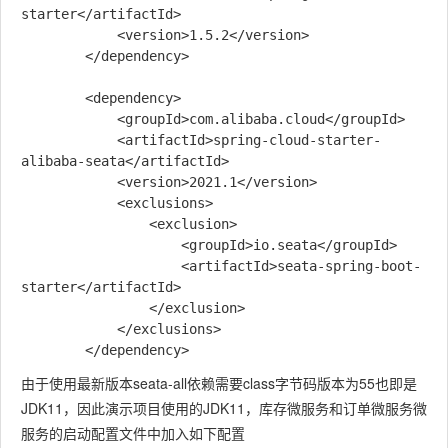
starter</artifactId>

            <version>1.5.2</version>

        </dependency>

        <dependency>

            <groupId>com.alibaba.cloud</groupId>

            <artifactId>spring-cloud-starter-
alibaba-seata</artifactId>

            <version>2021.1</version>

            <exclusions>

                <exclusion>

                    <groupId>io.seata</groupId>

                    <artifactId>seata-spring-boot-
starter</artifactId>

                </exclusion>

            </exclusions>

由于使用最新版本seata-all依赖需要class字节码版本为55也即是
JDK11，因此演示项目使用的JDK11，库存微服务和订单微服务微
服务的启动配置文件中加入如下配置