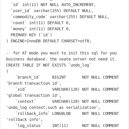
  `id` int(11) NOT NULL AUTO_INCREMENT,

  `user_id` varchar(255) DEFAULT NULL,

  `commodity_code` varchar(255) DEFAULT NULL,

  `count` int(11) DEFAULT 0,

  `money` int(11) DEFAULT 0,

  PRIMARY KEY (`id`)

) ENGINE=InnoDB DEFAULT CHARSET=utf8;

-- for AT mode you must to init this sql for you 
business database. the seata server not need it.

CREATE TABLE IF NOT EXISTS `undo_log`

(

    `branch_id`     BIGINT       NOT NULL COMMENT 
'branch transaction id',

    `xid`           VARCHAR(128) NOT NULL COMMENT 
'global transaction id',

    `context`       VARCHAR(128) NOT NULL COMMENT 
'undo_log context,such as serialization',

    `rollback_info` LONGBLOB     NOT NULL COMMENT 
'rollback info',

    `log_status`    INT(11)      NOT NULL COMMENT 