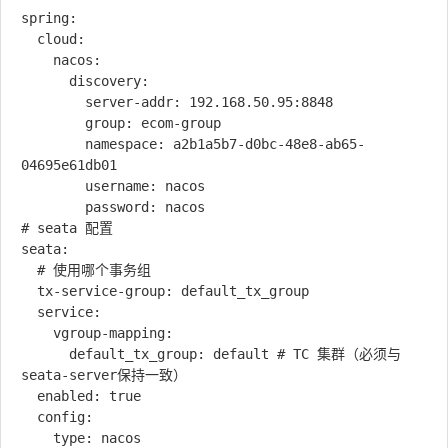
spring:

  cloud:

    nacos:

      discovery:

        server-addr: 192.168.50.95:8848

        group: ecom-group

        namespace: a2b1a5b7-d0bc-48e8-ab65-
04695e61db01      

        username: nacos

        password: nacos

# seata 配置

seata:

  # 使用哪个事务组

  tx-service-group: default_tx_group

  service:

    vgroup-mapping:

      default_tx_group: default # TC 集群（必须与
seata-server保持一致）

  enabled: true

  config:

    type: nacos
