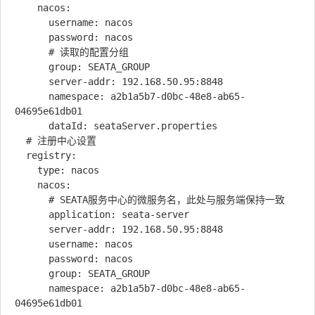
    nacos:

      username: nacos

      password: nacos

      # 读取的配置分组

      group: SEATA_GROUP

      server-addr: 192.168.50.95:8848

      namespace: a2b1a5b7-d0bc-48e8-ab65-
04695e61db01

      dataId: seataServer.properties

  # 注册中心设置

  registry:

    type: nacos

    nacos:

      # SEATA服务中心的微服务名，此处与服务端保持一致

      application: seata-server

      server-addr: 192.168.50.95:8848

      username: nacos

      password: nacos

      group: SEATA_GROUP

      namespace: a2b1a5b7-d0bc-48e8-ab65-