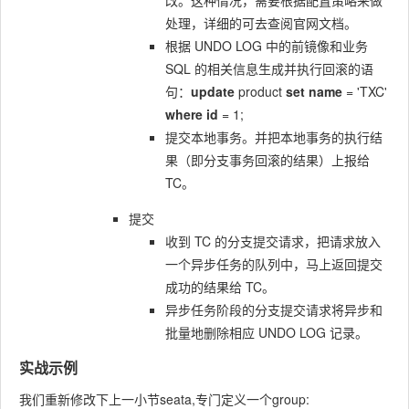
改。这种情况，需要根据配置策略来做
处理，详细的可去查阅官网文档。
根据 UNDO LOG 中的前镜像和业务
SQL 的相关信息生成并执行回滚的语
句：
update
product
set
name
= 'TXC'
where
id
= 1;
提交本地事务。并把本地事务的执行结
果（即分支事务回滚的结果）上报给
TC。
提交
收到 TC 的分支提交请求，把请求放入
一个异步任务的队列中，马上返回提交
成功的结果给 TC。
异步任务阶段的分支提交请求将异步和
批量地删除相应 UNDO LOG 记录。
实战示例
我们重新修改下上一小节seata,专门定义一个group: