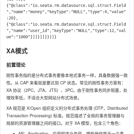
{"@class":"io.seata.rm.datasource.sql.struct.Field
","name":"money","keyType":"NULL","type":4,"value"
:20},
{"@class":"io.seata.rm.datasource.sql.struct.Field
","name":"user_id","keyType":"NULL","type":12,"val
XA模式
前置理论
刚性事务指的是分布式事务要像本地式事务⼀样，具备数据强⼀致
性。从 CAP 来看就是要达到 CP 状态。常见的刚性事务方案有：
XA 协议（2PC、JTA、JTS）、3PC。由于刚性事务同步阻塞，处
理效率低，不适合⼤型⽹站分布式场景。
XA 规范是 X/Open 组织定义的分布式事务处理 (DTP，Distributed
Transaction Processing) 标准。规范描述了全局的事务管理器与
局部的资源管理器之间的接口。对于 XA 模型，包含三个角色：
AP：Applicaiton，应用程序业务层，哪些操作属于⼀个事