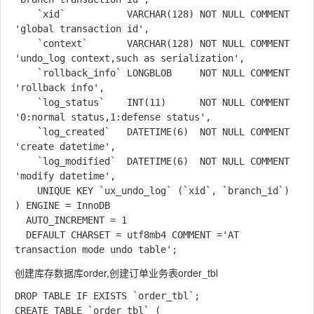
    `xid`           VARCHAR(128) NOT NULL COMMENT 
'global transaction id',

    `context`       VARCHAR(128) NOT NULL COMMENT 
'undo_log context,such as serialization',

    `rollback_info` LONGBLOB     NOT NULL COMMENT 
'rollback info',

    `log_status`    INT(11)      NOT NULL COMMENT 
'0:normal status,1:defense status',

    `log_created`   DATETIME(6)  NOT NULL COMMENT 
'create datetime',

    `log_modified`  DATETIME(6)  NOT NULL COMMENT 
'modify datetime',

    UNIQUE KEY `ux_undo_log` (`xid`, `branch_id`)

) ENGINE = InnoDB

  AUTO_INCREMENT = 1

  DEFAULT CHARSET = utf8mb4 COMMENT ='AT 
创建库存数据库order,创建订单业务表order_tbl
DROP TABLE IF EXISTS `order_tbl`;

CREATE TABLE `order_tbl` (
