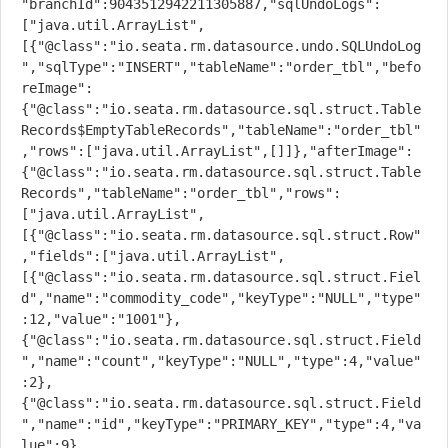
"branchId":9043512942211305887,"sqlUndoLogs":
["java.util.ArrayList",
[{"@class":"io.seata.rm.datasource.undo.SQLUndoLog
","sqlType":"INSERT","tableName":"order_tbl","befo
reImage":
{"@class":"io.seata.rm.datasource.sql.struct.Table
Records$EmptyTableRecords","tableName":"order_tbl"
,"rows":["java.util.ArrayList",[]]},"afterImage":
{"@class":"io.seata.rm.datasource.sql.struct.Table
Records","tableName":"order_tbl","rows":
["java.util.ArrayList",
[{"@class":"io.seata.rm.datasource.sql.struct.Row"
,"fields":["java.util.ArrayList",
[{"@class":"io.seata.rm.datasource.sql.struct.Fiel
d","name":"commodity_code","keyType":"NULL","type"
:12,"value":"1001"},
{"@class":"io.seata.rm.datasource.sql.struct.Field
","name":"count","keyType":"NULL","type":4,"value"
:2},
{"@class":"io.seata.rm.datasource.sql.struct.Field
","name":"id","keyType":"PRIMARY_KEY","type":4,"va
lue":9},