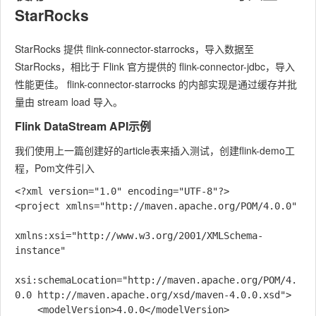
StarRocks
StarRocks 提供 flink-connector-starrocks，导入数据至
StarRocks，相比于 Flink 官方提供的 flink-connector-jdbc，导入
性能更佳。 flink-connector-starrocks 的内部实现是通过缓存并批
量由 stream load 导入。
Flink DataStream API示例
我们使用上一篇创建好的article表来插入测试，创建flink-demo工
程，Pom文件引入
<?xml version="1.0" encoding="UTF-8"?>

<project xmlns="http://maven.apache.org/POM/4.0.0"

xmlns:xsi="http://www.w3.org/2001/XMLSchema-
instance"

xsi:schemaLocation="http://maven.apache.org/POM/4.
0.0 http://maven.apache.org/xsd/maven-4.0.0.xsd">

    <modelVersion>4.0.0</modelVersion>
