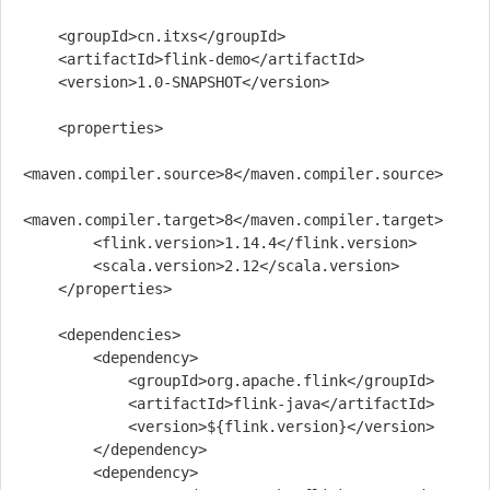
    <groupId>cn.itxs</groupId>

    <artifactId>flink-demo</artifactId>

    <version>1.0-SNAPSHOT</version>

    <properties>

<maven.compiler.source>8</maven.compiler.source>

<maven.compiler.target>8</maven.compiler.target>

        <flink.version>1.14.4</flink.version>

        <scala.version>2.12</scala.version>

    </properties>

    <dependencies>

        <dependency>

            <groupId>org.apache.flink</groupId>

            <artifactId>flink-java</artifactId>

            <version>${flink.version}</version>

        </dependency>

        <dependency>
