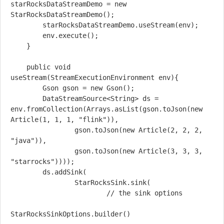
starRocksDataStreamDemo = new 
StarRocksDataStreamDemo();

        starRocksDataStreamDemo.useStream(env);

        env.execute();

    }

    public void 
useStream(StreamExecutionEnvironment env){

        Gson gson = new Gson();

        DataStreamSource<String> ds = 
env.fromCollection(Arrays.asList(gson.toJson(new 
Article(1, 1, 1, "flink")),

                gson.toJson(new Article(2, 2, 2, 
"java")),

                gson.toJson(new Article(3, 3, 3, 
"starrocks"))));

        ds.addSink(

                StarRocksSink.sink(

                        // the sink options

StarRocksSinkOptions.builder()
