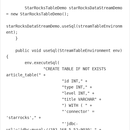
        StarRocksTableDemo starRocksDataStreamDemo 
= new StarRocksTableDemo();

starRocksDataStreamDemo.useSql(streamTableEnvironm
ent);

    }

    public void useSql(StreamTableEnvironment env)
{

        env.executeSql(

                "CREATE TABLE IF NOT EXISTS 
article_table(" +

                        "id INT," +

                        "type INT," +

                        "level INT," +

                        "title VARCHAR" +

                        ") WITH ( " +

                        "'connector' = 
'starrocks'," +

                        "'jdbc-
url'='jdbc:mysql://192.168.5.52:9030'," +
