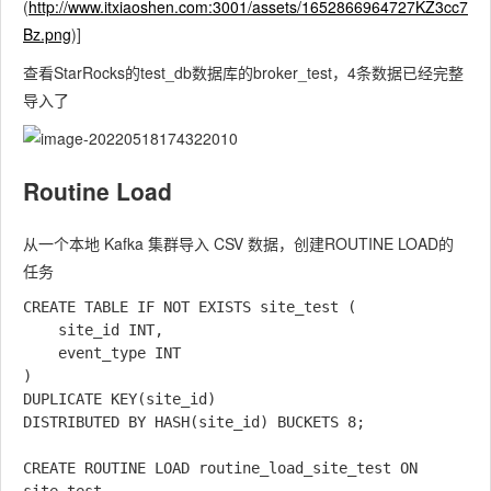
(
http://www.itxiaoshen.com:3001/assets/1652866964727KZ3cc7
Bz.png
)]
查看StarRocks的test_db数据库的broker_test，4条数据已经完整
导入了
Routine Load
从一个本地 Kafka 集群导入 CSV 数据，创建ROUTINE LOAD的
任务
CREATE TABLE IF NOT EXISTS site_test (

    site_id INT,

    event_type INT

)

DUPLICATE KEY(site_id)

DISTRIBUTED BY HASH(site_id) BUCKETS 8;

CREATE ROUTINE LOAD routine_load_site_test ON 