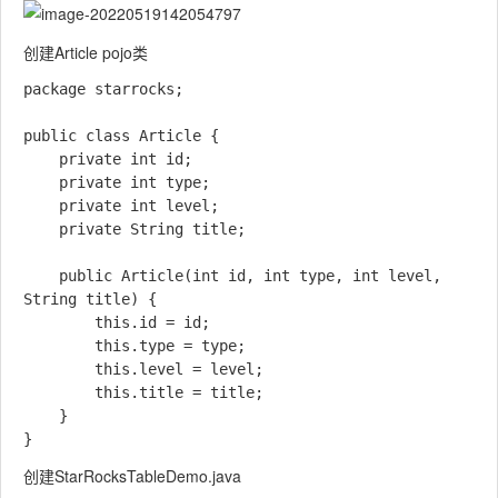
创建Article pojo类
package starrocks;

public class Article {

    private int id;

    private int type;

    private int level;

    private String title;

    public Article(int id, int type, int level, 
String title) {

        this.id = id;

        this.type = type;

        this.level = level;

        this.title = title;

    }

创建StarRocksTableDemo.java