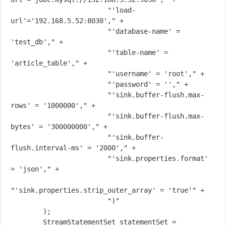
                        "'load-
url'='192.168.5.52:8030'," +

                        "'database-name' = 
'test_db'," +

                        "'table-name' = 
'article_table'," +

                        "'username' = 'root'," +

                        "'password' = ''," +

                        "'sink.buffer-flush.max-
rows' = '1000000'," +

                        "'sink.buffer-flush.max-
bytes' = '300000000'," +

                        "'sink.buffer-
flush.interval-ms' = '2000'," +

                        "'sink.properties.format' 
= 'json'," +

"'sink.properties.strip_outer_array' = 'true'" +

                        ")"

        );

        StreamStatementSet statementSet = 