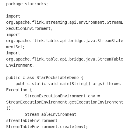
package starrocks;

import 
org.apache.flink.streaming.api.environment.StreamE
xecutionEnvironment;

import 
org.apache.flink.table.api.bridge.java.StreamState
mentSet;

import 
org.apache.flink.table.api.bridge.java.StreamTable
Environment;

public class StarRocksTableDemo {

    public static void main(String[] args) throws 
Exception {

        StreamExecutionEnvironment env = 
StreamExecutionEnvironment.getExecutionEnvironment
();

        StreamTableEnvironment 
streamTableEnvironment = 
StreamTableEnvironment.create(env);
