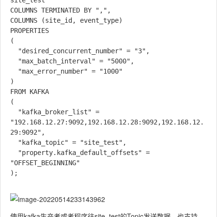
site_test

COLUMNS TERMINATED BY ",",

COLUMNS (site_id, event_type)

PROPERTIES

(

  "desired_concurrent_number" = "3",

  "max_batch_interval" = "5000",

  "max_error_number" = "1000"

)

FROM KAFKA

(

  "kafka_broker_list" = 
"192.168.12.27:9092,192.168.12.28:9092,192.168.12.
29:9092",

  "kafka_topic" = "site_test",

  "property.kafka_default_offsets" = 
"OFFSET_BEGINNING"

);

使用kafka生产者或者程序往site_test的Topic发送数据，也支持