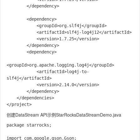
        </dependency>

        <dependency>

            <groupId>org.slf4j</groupId>

            <artifactId>slf4j-log4j12</artifactId>

            <version>1.7.25</version>

        </dependency>

        <dependency>

<groupId>org.apache.logging.log4j</groupId>

            <artifactId>log4j-to-
slf4j</artifactId>

            <version>2.14.0</version>

        </dependency>

    </dependencies>

创建DataStream API示例StarRocksDataStreamDemo.java
package starrocks;

import com.google.gson.Gson;
