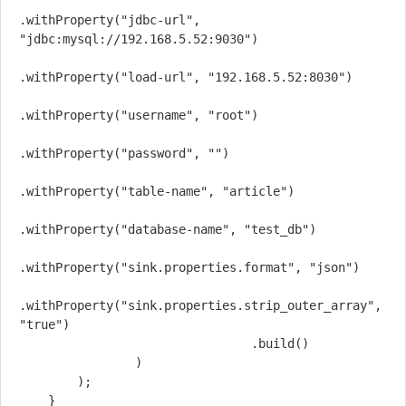
.withProperty("jdbc-url", 
"jdbc:mysql://192.168.5.52:9030")

.withProperty("load-url", "192.168.5.52:8030")

.withProperty("username", "root")

.withProperty("password", "")

.withProperty("table-name", "article")

.withProperty("database-name", "test_db")

.withProperty("sink.properties.format", "json")

.withProperty("sink.properties.strip_outer_array", 
"true")

                                .build()

                )

        );

    }
