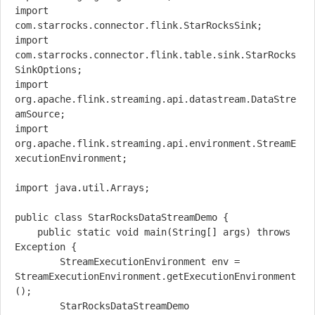
import 
com.starrocks.connector.flink.StarRocksSink;

import 
com.starrocks.connector.flink.table.sink.StarRocks
SinkOptions;

import 
org.apache.flink.streaming.api.datastream.DataStre
amSource;

import 
org.apache.flink.streaming.api.environment.StreamE
xecutionEnvironment;

import java.util.Arrays;

public class StarRocksDataStreamDemo {

    public static void main(String[] args) throws 
Exception {

        StreamExecutionEnvironment env = 
StreamExecutionEnvironment.getExecutionEnvironment
();

        StarRocksDataStreamDemo 