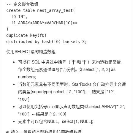
-- 定义嵌套数组

create table nest_array_test(

  f0 INT,

  f1 ARRAY<ARRAY<VARCHAR(10)>>

)

duplicate key(f0)

使用SELECT语句构造数组
可以在 SQL 中通过中括号（ "[" 和 "]" ）来构造数组常量，
每个数组元素通过逗号(",")分割。如select [1, 2, 3] as
numbers;
当数组元素具有不同类型时，StarRocks 会自动推导出合适
的类型(supertype) select [12, "100"]; -- 结果是 ["12",
"100"]
可以使用尖括号(
<>
)显示声明数组类型.select ARRAY
["12",
"100"]; -- 结果是 [12, 100]
元素中可以包含NULL。select [1, NULL];
# 插入一维数组类型数据和访问数组数据
