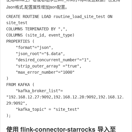
Json格式,配置属性增加json配置。
CREATE ROUTINE LOAD routine_load_site_test ON 
site_test

COLUMNS TERMINATED BY ",",

COLUMNS (site_id, event_type)

PROPERTIES (  

    "format"="json",  

    "json_root"="$.data",

    "desired_concurrent_number"="1",  

    "strip_outer_array" ="true",    

    "max_error_number"="1000" 

) 

FROM KAFKA (     

    "kafka_broker_list"= 
"192.168.12.27:9092,192.168.12.28:9092,192.168.12.
29:9092",     

    "kafka_topic" = "site_test" 

使用 flink-connector-starrocks 导入至