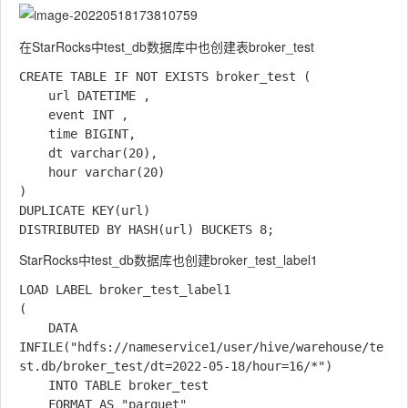
在StarRocks中test_db数据库中也创建表broker_test
CREATE TABLE IF NOT EXISTS broker_test (

    url DATETIME ,

    event INT ,

    time BIGINT,

    dt varchar(20),

    hour varchar(20)

)

DUPLICATE KEY(url)

StarRocks中test_db数据库也创建broker_test_label1
LOAD LABEL broker_test_label1

(

    DATA 
INFILE("hdfs://nameservice1/user/hive/warehouse/te
st.db/broker_test/dt=2022-05-18/hour=16/*")

    INTO TABLE broker_test

    FORMAT AS "parquet"
