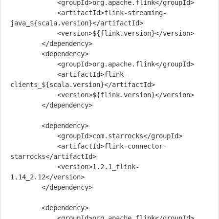
            <groupId>org.apache.flink</groupId>

            <artifactId>flink-streaming-
java_${scala.version}</artifactId>

            <version>${flink.version}</version>

        </dependency>

        <dependency>

            <groupId>org.apache.flink</groupId>

            <artifactId>flink-
clients_${scala.version}</artifactId>

            <version>${flink.version}</version>

        </dependency>

        <dependency>

            <groupId>com.starrocks</groupId>

            <artifactId>flink-connector-
starrocks</artifactId>

            <version>1.2.1_flink-
1.14_2.12</version>

        </dependency>

        <dependency>

            <groupId>org.apache.flink</groupId>
