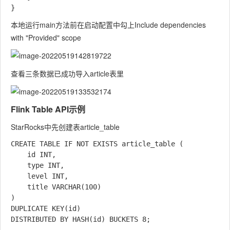
本地运行main方法前在启动配置中勾上Include dependencies
with "Provided" scope
查看三条数据已成功导入article表里
Flink Table API示例
StarRocks中先创建表article_table
CREATE TABLE IF NOT EXISTS article_table (

    id INT,

    type INT,

    level INT,

    title VARCHAR(100)

)

DUPLICATE KEY(id)
