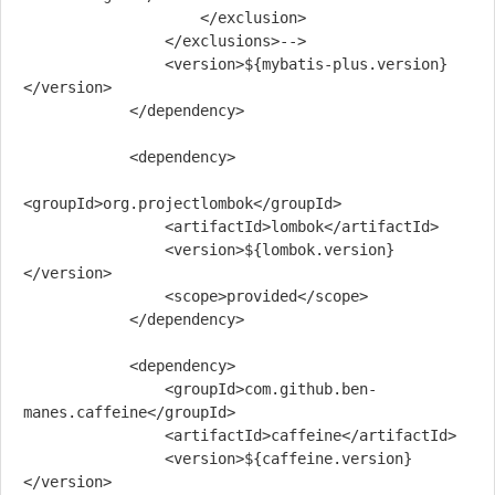
                    </exclusion>

                </exclusions>-->

                <version>${mybatis-plus.version}
</version>

            </dependency>

            <dependency>

<groupId>org.projectlombok</groupId>

                <artifactId>lombok</artifactId>

                <version>${lombok.version}
</version>

                <scope>provided</scope>

            </dependency>

            <dependency>

                <groupId>com.github.ben-
manes.caffeine</groupId>

                <artifactId>caffeine</artifactId>

                <version>${caffeine.version}
</version>
