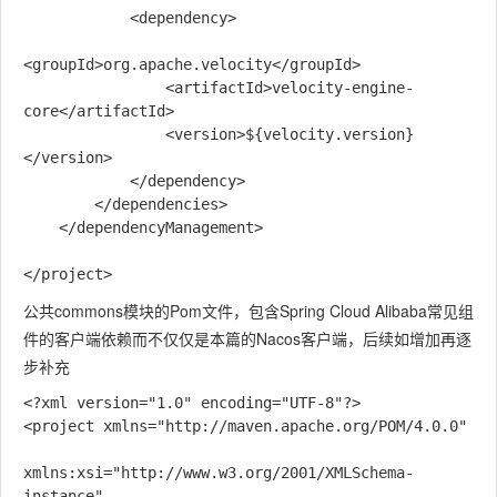
            <dependency>

<groupId>org.apache.velocity</groupId>

                <artifactId>velocity-engine-
core</artifactId>

                <version>${velocity.version}
</version>

            </dependency>

        </dependencies>

    </dependencyManagement>

公共commons模块的Pom文件，包含Spring Cloud Alibaba常见组
件的客户端依赖而不仅仅是本篇的Nacos客户端，后续如增加再逐
步补充
<?xml version="1.0" encoding="UTF-8"?>

<project xmlns="http://maven.apache.org/POM/4.0.0"

xmlns:xsi="http://www.w3.org/2001/XMLSchema-
instance"
