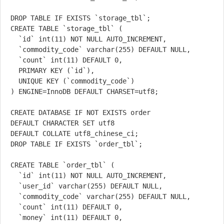
DROP TABLE IF EXISTS `storage_tbl`;

CREATE TABLE `storage_tbl` (

  `id` int(11) NOT NULL AUTO_INCREMENT,

  `commodity_code` varchar(255) DEFAULT NULL,

  `count` int(11) DEFAULT 0,

  PRIMARY KEY (`id`),

  UNIQUE KEY (`commodity_code`)

) ENGINE=InnoDB DEFAULT CHARSET=utf8;

CREATE DATABASE IF NOT EXISTS order

DEFAULT CHARACTER SET utf8

DEFAULT COLLATE utf8_chinese_ci;

DROP TABLE IF EXISTS `order_tbl`;

CREATE TABLE `order_tbl` (

  `id` int(11) NOT NULL AUTO_INCREMENT,

  `user_id` varchar(255) DEFAULT NULL,

  `commodity_code` varchar(255) DEFAULT NULL,

  `count` int(11) DEFAULT 0,

  `money` int(11) DEFAULT 0,
