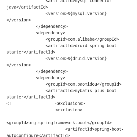
                <artifactId>mysql-connector-
java</artifactId>

                <version>${mysql.version}
</version>

            </dependency>

            <dependency>

                <groupId>com.alibaba</groupId>

                <artifactId>druid-spring-boot-
starter</artifactId>

                <version>${druid.version}
</version>

            </dependency>

            <dependency>

                <groupId>com.baomidou</groupId>

                <artifactId>mybatis-plus-boot-
starter</artifactId>

<!--                <exclusions>

                    <exclusion>

<groupId>org.springframework.boot</groupId>

                        <artifactId>spring-boot-
autoconfigure</artifactId>
