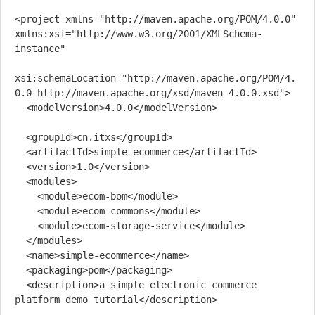
<project xmlns="http://maven.apache.org/POM/4.0.0" 
xmlns:xsi="http://www.w3.org/2001/XMLSchema-
instance"

xsi:schemaLocation="http://maven.apache.org/POM/4.
0.0 http://maven.apache.org/xsd/maven-4.0.0.xsd">

  <modelVersion>4.0.0</modelVersion>

  <groupId>cn.itxs</groupId>

  <artifactId>simple-ecommerce</artifactId>

  <version>1.0</version>

  <modules>

    <module>ecom-bom</module>

    <module>ecom-commons</module>

    <module>ecom-storage-service</module>

  </modules>

  <name>simple-ecommerce</name>

  <packaging>pom</packaging>

  <description>a simple electronic commerce 
platform demo tutorial</description>
