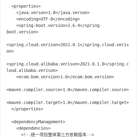
  <properties>

    <java.verson>1.8</java.verson>

    <encoding>UTF-8</encoding>

    <spring-boot.version>2.6.4</spring-
boot.version>

<spring.cloud.verison>2021.0.1</spring.cloud.veris
on>

<spring.cloud.alibaba.verison>2021.0.1.0</spring.c
loud.alibaba.verison>

    <ecom.bom.version>1.0</ecom.bom.version>

<maven.compiler.source>1.8</maven.compiler.source>

<maven.compiler.target>1.8</maven.compiler.target>

  </properties>

  <dependencyManagement>

    <dependencies>

      <!--统一项目整体第三方依赖版本-->
