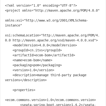
<?xml version="1.0" encoding="UTF-8"?>

<project xmlns="http://maven.apache.org/POM/4.0.0"

xmlns:xsi="http://www.w3.org/2001/XMLSchema-
instance"

xsi:schemaLocation="http://maven.apache.org/POM/4.
0.0 http://maven.apache.org/xsd/maven-4.0.0.xsd">

    <modelVersion>4.0.0</modelVersion>

    <groupId>cn.itxs</groupId>

    <artifactId>ecom-bom</artifactId>

    <name>ecom-bom</name>

    <packaging>pom</packaging>

    <version>1.0</version>

    <description>manage third-party package 
versions</description>

    <properties>

<ecom.commons.version>1.0</ecom.commons.version>

        <seata-spring-boot.version>1.4.2</seata-