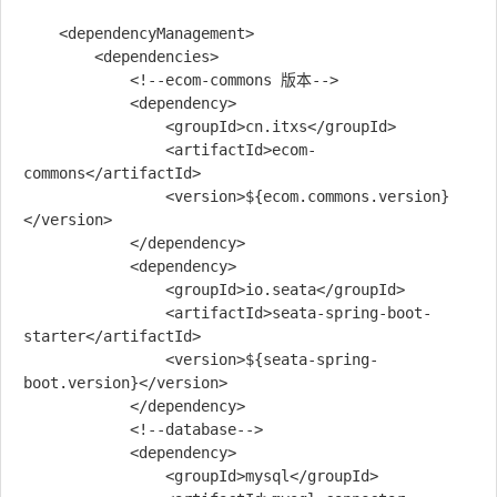
    <dependencyManagement>

        <dependencies>

            <!--ecom-commons 版本-->

            <dependency>

                <groupId>cn.itxs</groupId>

                <artifactId>ecom-
commons</artifactId>

                <version>${ecom.commons.version}
</version>

            </dependency>

            <dependency>

                <groupId>io.seata</groupId>

                <artifactId>seata-spring-boot-
starter</artifactId>

                <version>${seata-spring-
boot.version}</version>

            </dependency>

            <!--database-->

            <dependency>

                <groupId>mysql</groupId>
