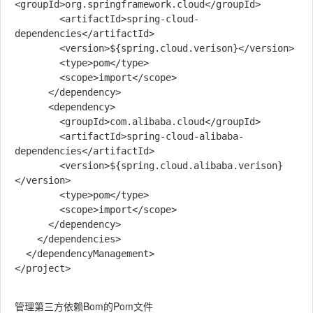
<groupId>org.springframework.cloud</groupId>

        <artifactId>spring-cloud-
dependencies</artifactId>

        <version>${spring.cloud.verison}</version>

        <type>pom</type>

        <scope>import</scope>

      </dependency>

      <dependency>

        <groupId>com.alibaba.cloud</groupId>

        <artifactId>spring-cloud-alibaba-
dependencies</artifactId>

        <version>${spring.cloud.alibaba.verison}
</version>

        <type>pom</type>

        <scope>import</scope>

      </dependency>

    </dependencies>

  </dependencyManagement>

</project>

管理第三方依赖Bom的Pom文件