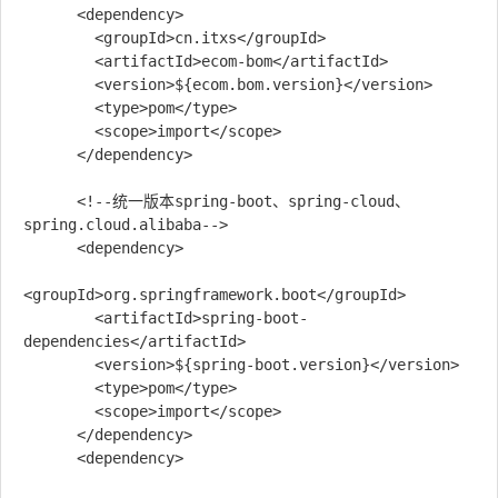
      <dependency>

        <groupId>cn.itxs</groupId>

        <artifactId>ecom-bom</artifactId>

        <version>${ecom.bom.version}</version>

        <type>pom</type>

        <scope>import</scope>

      </dependency>

      <!--统一版本spring-boot、spring-cloud、
spring.cloud.alibaba-->

      <dependency>

<groupId>org.springframework.boot</groupId>

        <artifactId>spring-boot-
dependencies</artifactId>

        <version>${spring-boot.version}</version>

        <type>pom</type>

        <scope>import</scope>

      </dependency>

      <dependency>
