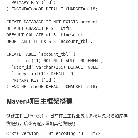
  PRIMARY KEY (`id`)

) ENGINE=InnoDB DEFAULT CHARSET=utf8;

CREATE DATABASE IF NOT EXISTS account

DEFAULT CHARACTER SET utf8

DEFAULT COLLATE utf8_chinese_ci;

DROP TABLE IF EXISTS `account_tbl`;

CREATE TABLE `account_tbl` (

  `id` int(11) NOT NULL AUTO_INCREMENT,

  `user_id` varchar(255) DEFAULT NULL,

  `money` int(11) DEFAULT 0,

  PRIMARY KEY (`id`)

Maven项目主框架搭建
创建工程主Pom文件，目前在主工程业务服务模块先只增加库存
微服务，后续再逐步增加其他微服务
<?xml version="1.0" encoding="UTF-8"?>
