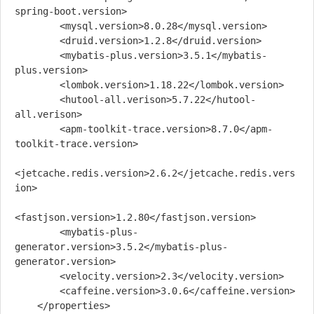
spring-boot.version>

        <mysql.version>8.0.28</mysql.version>

        <druid.version>1.2.8</druid.version>

        <mybatis-plus.version>3.5.1</mybatis-
plus.version>

        <lombok.version>1.18.22</lombok.version>

        <hutool-all.verison>5.7.22</hutool-
all.verison>

        <apm-toolkit-trace.version>8.7.0</apm-
toolkit-trace.version>

<jetcache.redis.version>2.6.2</jetcache.redis.vers
ion>

<fastjson.version>1.2.80</fastjson.version>

        <mybatis-plus-
generator.version>3.5.2</mybatis-plus-
generator.version>

        <velocity.version>2.3</velocity.version>

        <caffeine.version>3.0.6</caffeine.version>

    </properties>
