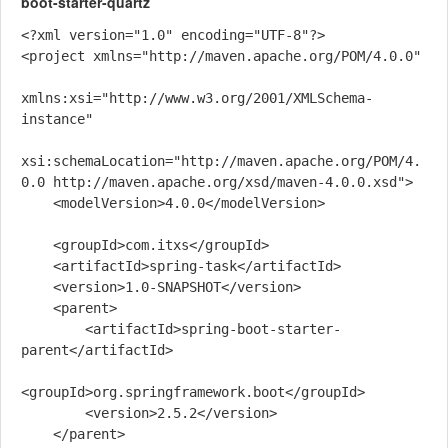
boot-starter-quartz
<?xml version="1.0" encoding="UTF-8"?>

<project xmlns="http://maven.apache.org/POM/4.0.0"

xmlns:xsi="http://www.w3.org/2001/XMLSchema-
instance"

xsi:schemaLocation="http://maven.apache.org/POM/4.
0.0 http://maven.apache.org/xsd/maven-4.0.0.xsd">

    <modelVersion>4.0.0</modelVersion>

    <groupId>com.itxs</groupId>

    <artifactId>spring-task</artifactId>

    <version>1.0-SNAPSHOT</version>

    <parent>

        <artifactId>spring-boot-starter-
parent</artifactId>

<groupId>org.springframework.boot</groupId>

        <version>2.5.2</version>

    </parent>
