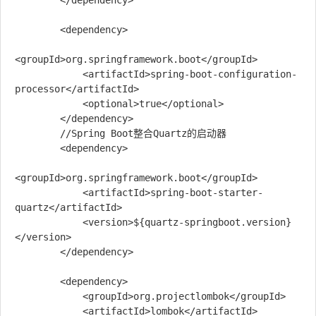
        </dependency>

        <dependency>

<groupId>org.springframework.boot</groupId>

            <artifactId>spring-boot-configuration-
processor</artifactId>

            <optional>true</optional>

        </dependency>

        //Spring Boot整合Quartz的启动器

        <dependency>

<groupId>org.springframework.boot</groupId>

            <artifactId>spring-boot-starter-
quartz</artifactId>

            <version>${quartz-springboot.version}
</version>

        </dependency>

        <dependency>

            <groupId>org.projectlombok</groupId>

            <artifactId>lombok</artifactId>
