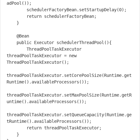
adPool());

        schedulerFactoryBean.setStartupDelay(0);

        return schedulerFactoryBean;

    }

    @Bean

    public Executor schedulerThreadPool(){

        ThreadPoolTaskExecutor 
threadPoolTaskExecutor = new 
ThreadPoolTaskExecutor();

threadPoolTaskExecutor.setCorePoolSize(Runtime.get
Runtime().availableProcessors());

threadPoolTaskExecutor.setMaxPoolSize(Runtime.getR
untime().availableProcessors());

threadPoolTaskExecutor.setQueueCapacity(Runtime.ge
tRuntime().availableProcessors());

        return threadPoolTaskExecutor;

    }
