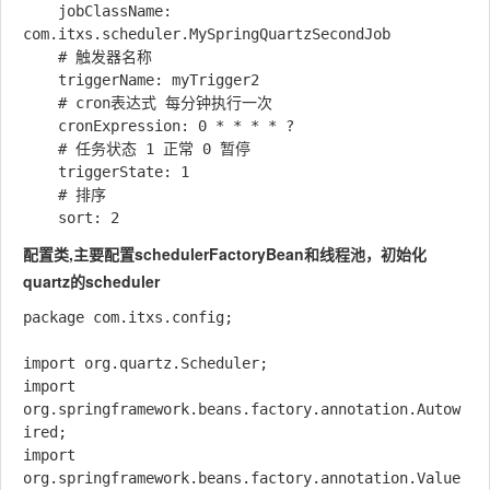
    jobClassName: 
com.itxs.scheduler.MySpringQuartzSecondJob

    # 触发器名称

    triggerName: myTrigger2

    # cron表达式 每分钟执行一次

    cronExpression: 0 * * * * ?

    # 任务状态 1 正常 0 暂停

    triggerState: 1

    # 排序

配置类,主要配置schedulerFactoryBean和线程池，初始化
quartz的scheduler
package com.itxs.config;

import org.quartz.Scheduler;

import 
org.springframework.beans.factory.annotation.Autow
ired;

import 
org.springframework.beans.factory.annotation.Value