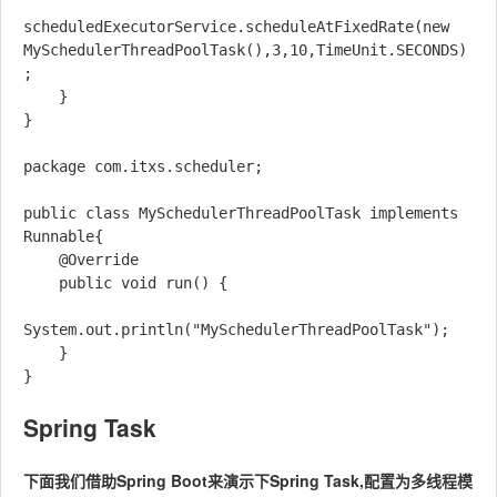
scheduledExecutorService.scheduleAtFixedRate(new 
MySchedulerThreadPoolTask(),3,10,TimeUnit.SECONDS)
;

    }

}

package com.itxs.scheduler;

public class MySchedulerThreadPoolTask implements 
Runnable{

    @Override

    public void run() {

System.out.println("MySchedulerThreadPoolTask");

    }

Spring Task
下面我们借助Spring Boot来演示下Spring Task,配置为多线程模