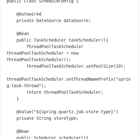
public class ScheduleConfig {

    @Autowired

    private DataSource dataSource;

    @Bean

    public TaskScheduler taskScheduler(){

        ThreadPoolTaskScheduler 
threadPoolTaskScheduler = new 
ThreadPoolTaskScheduler();

        threadPoolTaskScheduler.setPoolSize(10);

threadPoolTaskScheduler.setThreadNamePrefix("sprin
g-task-thread");

        return threadPoolTaskScheduler;

    }

    @Value("${spring.quartz.job-store-type}")

    private String storeType;

    @Bean

    public Scheduler scheduler(){
