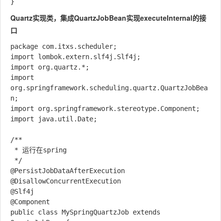
Quartz实现类，集成QuartzJobBean实现executeInternal的接
口
package com.itxs.scheduler;

import lombok.extern.slf4j.Slf4j;

import org.quartz.*;

import 
org.springframework.scheduling.quartz.QuartzJobBea
n;

import org.springframework.stereotype.Component;

import java.util.Date;

/**

 * 运行在spring

 */

@PersistJobDataAfterExecution

@DisallowConcurrentExecution

@Slf4j

@Component

public class MySpringQuartzJob extends 