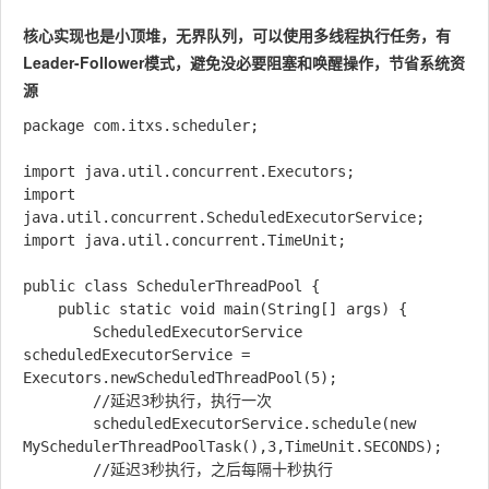
核心实现也是小顶堆，无界队列，可以使用多线程执行任务，有
Leader-Follower模式，避免没必要阻塞和唤醒操作，节省系统资
源
package com.itxs.scheduler;

import java.util.concurrent.Executors;

import 
java.util.concurrent.ScheduledExecutorService;

import java.util.concurrent.TimeUnit;

public class SchedulerThreadPool {

    public static void main(String[] args) {

        ScheduledExecutorService 
scheduledExecutorService = 
Executors.newScheduledThreadPool(5);

        //延迟3秒执行，执行一次

        scheduledExecutorService.schedule(new 
MySchedulerThreadPoolTask(),3,TimeUnit.SECONDS);

        //延迟3秒执行，之后每隔十秒执行
