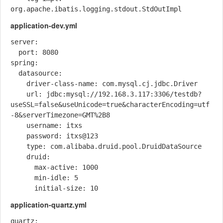
application-dev.yml
server:

  port: 8080

spring:

  datasource:

    driver-class-name: com.mysql.cj.jdbc.Driver

    url: jdbc:mysql://192.168.3.117:3306/testdb?
useSSL=false&useUnicode=true&characterEncoding=utf
-8&serverTimezone=GMT%2B8

    username: itxs

    password: itxs@123

    type: com.alibaba.druid.pool.DruidDataSource

    druid:

      max-active: 1000

      min-idle: 5

application-quartz.yml
quartz:
