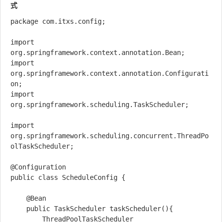
式
package com.itxs.config;

import 
org.springframework.context.annotation.Bean;

import 
org.springframework.context.annotation.Configurati
on;

import 
org.springframework.scheduling.TaskScheduler;

import 
org.springframework.scheduling.concurrent.ThreadPo
olTaskScheduler;

@Configuration

public class ScheduleConfig {

    @Bean

    public TaskScheduler taskScheduler(){

        ThreadPoolTaskScheduler 