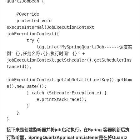
QuartzJobBean {

    @Override

    protected void 
executeInternal(JobExecutionContext 
jobExecutionContext){

        try {

            log.info("MySpringQuartzJob------调度实
例：{},任务名称:{},执行时间：{}" + 
jobExecutionContext.getScheduler().getSchedulerIns
tanceId(),

jobExecutionContext.getJobDetail().getKey().getNam
e(),new Date());

        } catch (SchedulerException e) {

            e.printStackTrace();

        }

    }

接下来是创建监听器并将job启动执行，在Spring 容器刷新后执
行监听器，SpringQuartzApplicationListener是在将Quantz