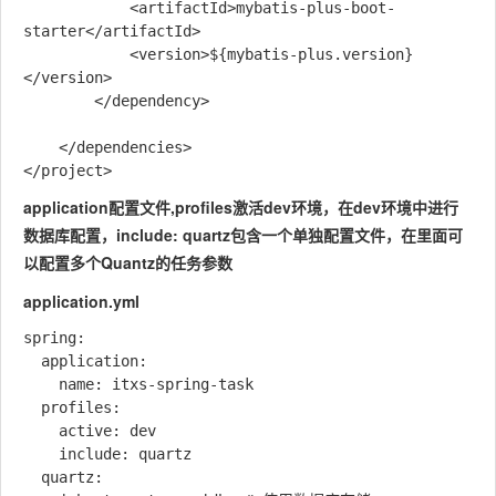
            <artifactId>mybatis-plus-boot-
starter</artifactId>

            <version>${mybatis-plus.version}
</version>

        </dependency>

    </dependencies>

application配置文件,profiles激活dev环境，在dev环境中进行
数据库配置，include: quartz包含一个单独配置文件，在里面可
以配置多个Quantz的任务参数
application.yml
spring:

  application:

    name: itxs-spring-task

  profiles:

    active: dev

    include: quartz

  quartz:
