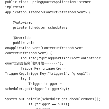
public class SpringQuartzApplicationListener 
implements 
ApplicationListener<ContextRefreshedEvent> {

    @Autowired

    private Scheduler scheduler;

    @Override

    public void 
onApplicationEvent(ContextRefreshedEvent 
contextRefreshedEvent) {

        log.info("SpringQuartzApplicationListener 
quartz调度任务创建开始-------");

        TriggerKey triggerKey = 
TriggerKey.triggerKey("trigger1", "group1");

        try {

            Trigger trigger = 
scheduler.getTrigger(triggerKey);

System.out.println(scheduler.getSchedulerName());

            if (trigger == null){
