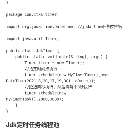
}

package com.itxs.timer;

import org.joda.time.DateTime; //joda-time日期类型库

import java.util.Timer;

public class JdkTimer {

    public static void main(String[] args) {

        Timer timer = new Timer();

        //指定时间点执行

        timer.schedule(new MyTimerTask(),new 
DateTime(2021,8,26,17,19,30).toDate());

        //延迟两秒执行，然后再每个3秒执行

        timer.schedule(new 
MyTimerTask(),2000,3000);

    }

Jdk定时任务线程池