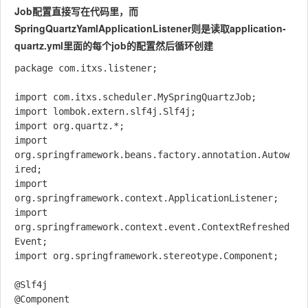
Job配置直接写在代码里，而
SpringQuartzYamlApplicationListener则是读取application-
quartz.yml里面的每个job的配置然后循环创建
package com.itxs.listener;

import com.itxs.scheduler.MySpringQuartzJob;

import lombok.extern.slf4j.Slf4j;

import org.quartz.*;

import 
org.springframework.beans.factory.annotation.Autow
ired;

import 
org.springframework.context.ApplicationListener;

import 
org.springframework.context.event.ContextRefreshed
Event;

import org.springframework.stereotype.Component;

@Slf4j

@Component
