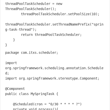
threadPoolTaskScheduler = new 
ThreadPoolTaskScheduler();

        threadPoolTaskScheduler.setPoolSize(10);

threadPoolTaskScheduler.setThreadNamePrefix("sprin
g-task-thread");

        return threadPoolTaskScheduler;

    }

package com.itxs.scheduler;

import 
org.springframework.scheduling.annotation.Schedule
d;

import org.springframework.stereotype.Component;

@Component

public class MySpringTask {

    @Scheduled(cron = "0/30 * * * * ?")

    private void process(){
