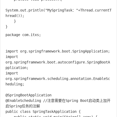
System.out.println("MySpringTask："+Thread.currentT
hread());

    }

package com.itxs;

import org.springframework.boot.SpringApplication;

import 
org.springframework.boot.autoconfigure.SpringBootA
pplication;

import 
org.springframework.scheduling.annotation.EnableSc
heduling;

@SpringBootApplication

@EnableScheduling //注意需要在Spring Boot启动类上加开
启Spring任务的注解

public class SpringTaskApplication {
