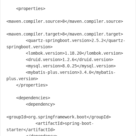
    <properties>

<maven.compiler.source>8</maven.compiler.source>

<maven.compiler.target>8</maven.compiler.target>

        <quartz-springboot.version>2.5.2</quartz-
springboot.version>

        <lombok.version>1.18.20</lombok.version>

        <druid.version>1.2.6</druid.version>

        <mysql.version>8.0.25</mysql.version>

        <mybatis-plus.version>3.4.0</mybatis-
plus.version>

    </properties>

    <dependencies>

        <dependency>

<groupId>org.springframework.boot</groupId>

            <artifactId>spring-boot-
starter</artifactId>
