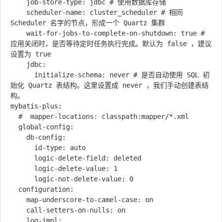
    job-store-type: jdbc # 使用数据库存储

    scheduler-name: cluster_scheduler # 相同 
Scheduler 名字的节点，形成一个 Quartz 集群

    wait-for-jobs-to-complete-on-shutdown: true # 
应用关闭时，是否等待定时任务执行完成。默认为 false ，建议
设置为 true

    jdbc:

      initialize-schema: never # 是否自动使用 SQL 初
始化 Quartz 表结构。这里设置成 never ，我们手动创建表结
构。

mybatis-plus:

  #  mapper-locations: classpath:mapper/*.xml

  global-config:

    db-config:

      id-type: auto

      logic-delete-field: deleted

      logic-delete-value: 1

      logic-not-delete-value: 0

  configuration:

    map-underscore-to-camel-case: on

    call-setters-on-nulls: on

    log-impl: 