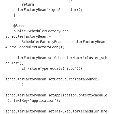
        return 
schedulerFactoryBean().getScheduler();

    }

    @Bean

    public SchedulerFactoryBean 
schedulerFactoryBean(){

        SchedulerFactoryBean schedulerFactoryBean 
= new SchedulerFactoryBean();

schedulerFactoryBean.setSchedulerName("cluster_sch
eduler");

        if (storeType.equals("jdbc")){

schedulerFactoryBean.setDataSource(dataSource);

        }

schedulerFactoryBean.setApplicationContextSchedule
rContextKey("application");

schedulerFactoryBean.setTaskExecutor(schedulerThre