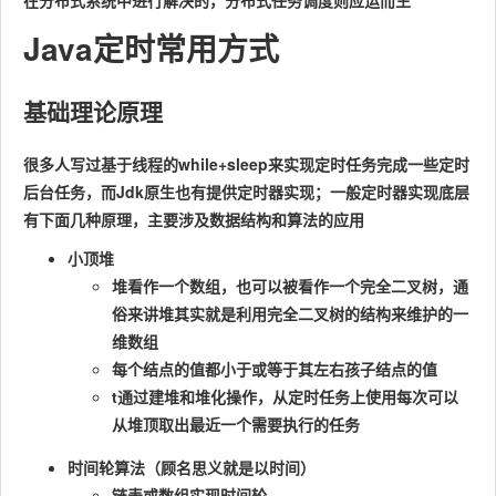
在分布式系统中进行解决的，分布式任务调度则应运而生
Java定时常用方式
基础理论原理
很多人写过基于线程的while+sleep来实现定时任务完成一些定时
后台任务，而Jdk原生也有提供定时器实现；一般定时器实现底层
有下面几种原理，主要涉及数据结构和算法的应用
小顶堆
堆看作一个数组，
也可以
被看作一个完全二叉树，通
俗来讲堆其实就是
利用完全二叉树的结构来维护的一
维数组
每个结点的值都小于或等于其左右孩子结点的值
t通过建堆和堆化操作，从定时任务上使用每次可以
从堆顶取出最近一个需要执行的任务
时间轮算法（顾名思义就是以时间）
链表或数组实现时间轮