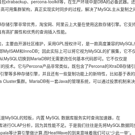
abackup、percona-toolkit等，在生产环境中是DBA的必备武器。
入的强同步高可用集群架构，真正实现实时同步的过程，解决了MySQL主从复制之
TokuDB存储引擎非常优秀，淘宝网、阿里云上大量在使用这款存储引擎。它支
tion，具有高扩展性和优秀的查询插入性能。
nty创建的，主要由开源社区维护，采用GPL授权许可，是一款高度兼容的MySQL
即MyISAM和InnoDB；因此实际上可以将它视为MySQL的扩展集，它不
MySQL切换到MariaDB时无需更改任何基本代码即可。它不仅仅是
技术。它与Percona产品非常类似，既包含了Percona的XtraDB存储引
分片存储引擎等多种存储引擎，并且还有一些复制功能上的新特性，比如基于表
、Galera Cluster集群。MariaDB有一套Java的管理系统，可以通过投票机制来
直是MySQL的短板，内置 MySQL 数据库服务实时查询加速器，在
数据库进行OLAP分析，因为其性能不足。于是我们往往是先将MySQL数据同
k/Impala等计算引擎做计算,而HeatWave的到来意味着我们可以“少此一举”。