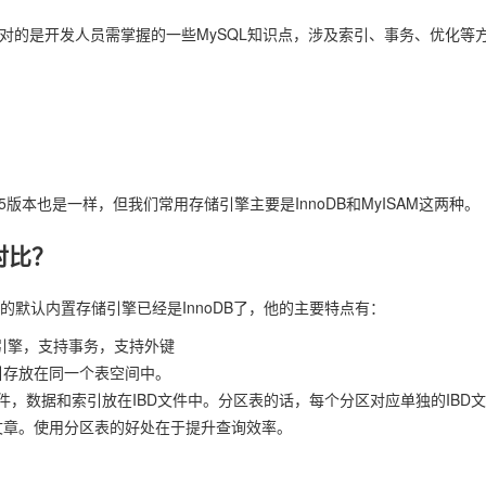
针对的是开发人员需掌握的一些MySQL知识点，涉及索引、事务、优化等
35版本也是一样，但我们常用存储引擎主要是InnoDB和MyISAM这两种。
擎对比？
SQL的默认内置存储引擎已经是InnoDB了，他的主要特点有：
存储引擎，支持事务，支持外键
引存放在同一个表空间中。
件，数据和索引放在IBD文件中。分区表的话，每个分区对应单独的IBD文
文章。使用分区表的好处在于提升查询效率。