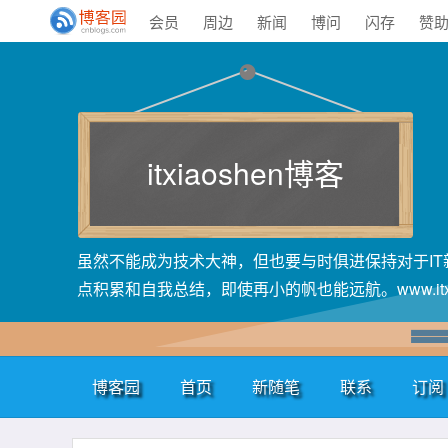
会员
周边
新闻
博问
闪存
赞
itxiaoshen博客
虽然不能成为技术大神，但也要与时俱进保持对于I
点积累和自我总结，即使再小的帆也能远航。www.itxiao
博客园
首页
新随笔
联系
订阅