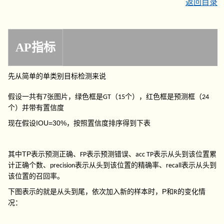
返回目录
AP指标
先从简单的单类别目标检测来说
7
假设一共有
张图片，绿色框是
（
个），红色框是预测框（
GT
15
24
个）并带有置信度
IOU=30%
现在假设
，按照置信度排序得到下表
TP
其中
表示预测正确、
表示预测错误、
表示从头到该位置累
FP
acc TP
计正确个数、
表示从头到该位置的精确率、
表示从头到
precision
recall
该位置的召回率。
P
下图表示的就是从头到尾，依次加入新的样本时，
和
的变化情
R
况：