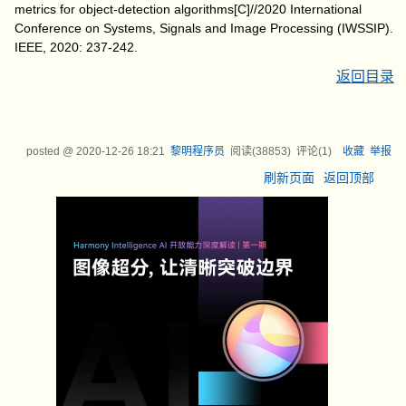
metrics for object-detection algorithms[C]//2020 International
Conference on Systems, Signals and Image Processing (IWSSIP).
IEEE, 2020: 237-242.
返回目录
posted @
2020-12-26 18:21
黎明程序员
阅读(
38853
) 评论(
1
)
收藏
举报
刷新页面
返回顶部