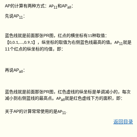
AP
AP
：
的计算有两种方式：
和
AP
11
all
AP
：
先说
11
PR
蓝色线就是前面那张
图，红点的横坐标有
种取值：
11
【
】，纵坐标的取值为右侧蓝色线最高的值。
就是
0,0.1,...,0.9,1
AP
11
11
个红点的纵坐标的均值，即：
AP
：
再说
all
PR
蓝色线就是前面那张
图，红色虚线的纵坐标是单调减小的，每次
就是红色虚线下方的面积，即：
减小到右侧蓝线的最高点。
AP
all
AP
.
关于
的计算常常使用的是
AP
11
返回目录