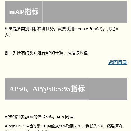
mAP指标
mean AP(mAP)
如果是多类别目标检测任务，就要使用
，其定义
为：
AP
即，对所有的类别进行
的计算，然后取均值
返回目录
AP50、AP@50:5:95指标
AP50
指的是
的值取
，
同理
IOU
50%
AP70
AP@50:5:95
指的是
的值从
取到
，步长为
，然后算在
IOU
50%
95%
5%