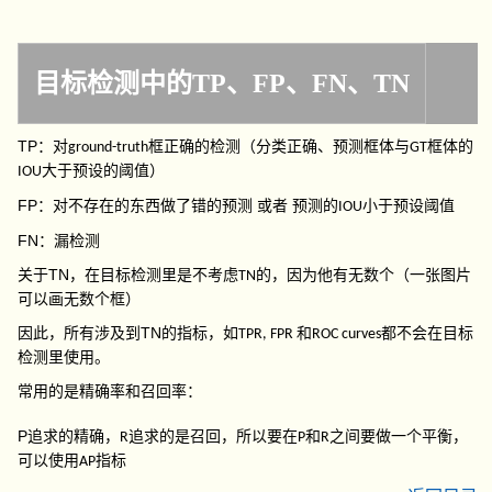
目标检测中的TP、FP、FN、TN
TP
：对
框正确的检测（分类正确、预测框体与
框体的
ground-truth
GT
大于预设的阈值）
IOU
FP
：对不存在的东西做了错的预测 或者 预测的
小于预设阈值
IOU
FN
：漏检测
TN
关于
，在目标检测里是不考虑
的，因为他有无数个（一张图片
TN
可以画无数个框）
TN
因此，所有涉及到
的指标，如
和
都不会在目标
TPR, FPR
ROC curves
检测里使用。
常用的是精确率和召回率：
P
追求的精确，
追求的是召回，所以要在
和
之间要做一个平衡，
R
P
R
可以使用
指标
AP