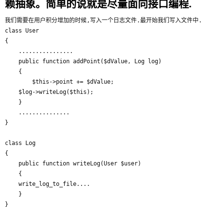
赖抽象。简单的说就是尽量面向接口编程.
我们需要在用户积分增加的时候,写入一个日志文件.最开始我们写入文件中.

class User

{

    ................

    public function addPoint($dValue, Log log)

    {

        $this->point += $dValue;

	$log->writeLog($this);

    }

    ...............

}

class Log

{

    public function writeLog(User $user)

    {

	write_log_to_file....

    }

}
