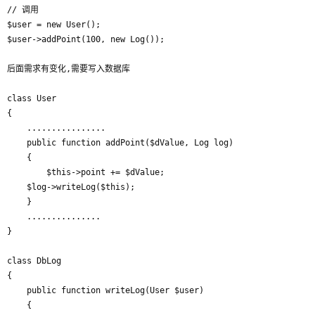
// 调用

$user = new User();

$user->addPoint(100, new Log());

后面需求有变化,需要写入数据库

class User

{

    ................

    public function addPoint($dValue, Log log)

    {

        $this->point += $dValue;

	$log->writeLog($this);

    }

    ...............

}

class DbLog

{

    public function writeLog(User $user)

    {
