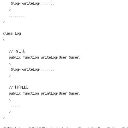
	$log->writeLog(.....);

   }

   ........

}

class Log

{

   // 写日志

   public function writeLog(User $user)

   {

	$log->writeLog(.....);

   }

   // 打印日志 

   public function printLog(User $user)

   {

	.....

   }

}
