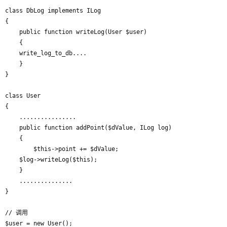
class DbLog implements ILog

{

    public function writeLog(User $user)

    {

	write_log_to_db....

    }

}

class User

{

    ................

    public function addPoint($dValue, ILog log)

    {

        $this->point += $dValue;

	$log->writeLog($this);

    }

    ...............

}

// 调用

$user = new User();
