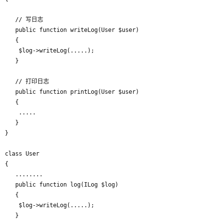
   // 写日志

   public function writeLog(User $user)

   {

	$log->writeLog(.....);

   }

   // 打印日志 

   public function printLog(User $user)

   {

	.....

   }

}

class User

{

   ........

   public function log(ILog $log)

   {

	$log->writeLog(.....);

   }
