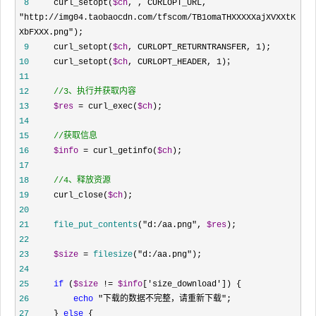
 8
     curl_setopt(
$ch
, , CURLOPT_URL, 
"http://img04.taobaocdn.com/tfscom/TB1omaTHXXXXXajXVXXtK
XbFXXX.png"
 9
     curl_setopt(
$ch
, CURLOPT_RETURNTRANSFER, 1
10
     curl_setopt(
$ch
, CURLOPT_HEADER, 1
11
12
//
3、执行并获取内容
13
$res
 = curl_exec(
$ch
14
15
//
获取信息
16
$info
 = curl_getinfo(
$ch
17
18
//
4、释放资源
19
     curl_close(
$ch
20
21
file_put_contents
("d:/aa.png", 
$res
22
23
$size
 = 
filesize
("d:/aa.png"
24
25
if
 (
$size
 != 
$info
['size_download'
26
echo
 "下载的数据不完整，请重新下载"
27
     } 
else