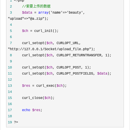
 1
 <?
 2
//
索要上传的数据
 3
$data
 = 
array
('name'=>'beauty', 
"upload"=>"@a.zip"
 4
 5
$ch
 =
 6
 7
     curl_setopt(
$ch
, CURLOPT_URL, 
"http://127.0.0.1/Socket/upload_file.php"
 8
     curl_setopt(
$ch
, CURLOPT_RETURNTRANSFER, 1
 9
10
     curl_setopt(
$ch
, CURLOPT_POST, 1
11
     curl_setopt(
$ch
, CURLOPT_POSTFIELDS, 
$data
12
13
$res
 = curl_exec(
$ch
14
15
     curl_close(
$ch
16
17
echo
$res
18
19
 ?>