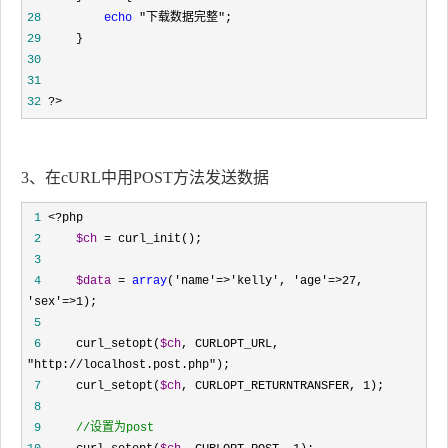
28
echo
 "下载数据完整"
29
30
31
32
 ?>
3、在cURL中用POST方法发送数据
 1
 <?
 2
$ch
 =
 3
 4
$data
 = 
array
('name'=>'kelly', 'age'=>27, 
'sex'=>1
 5
 6
     curl_setopt(
$ch
, CURLOPT_URL, 
"http://localhost.post.php"
 7
     curl_setopt(
$ch
, CURLOPT_RETURNTRANSFER, 1
 8
 9
//
设置为post