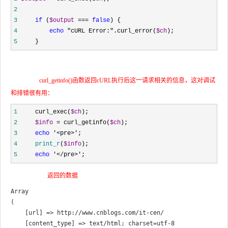
2
3
if
 (
$output
 === 
false
4
echo
 "cURL Error:".curl_error(
$ch
5
     }
curl_getinfo()函数返回cURL执行后这一请求相关的信息，这对调试
和排错很有用：
1
     curl_exec(
$ch
2
$info
 = curl_getinfo(
$ch
3
echo
 '<pre>'
4
print_r
(
$info
5
echo
 '</pre>'; 
返回的数据
Array

(

    [url] => http://www.cnblogs.com/it-cen/

    [content_type] => text/html; charset=utf-8
