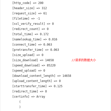
    [http_code] => 200

    [header_size] => 312

    [request_size] => 61

    [filetime] => -1

    [ssl_verify_result] => 0

    [redirect_count] => 0

    [total_time] => 0.172

    [namelookup_time] => 0.016

    [connect_time] => 0.063

    [pretransfer_time] => 0.063

    [size_upload] => 0

    [size_download] => 14658　　　　　
　//请求的数据大小
    [speed_download] => 85220　　　　

    [speed_upload] => 0

    [download_content_length] => 14658

    [upload_content_length] => 0

    [starttransfer_time] => 0.125

    [redirect_time] => 0

    [certinfo] => Array

        (

        )
