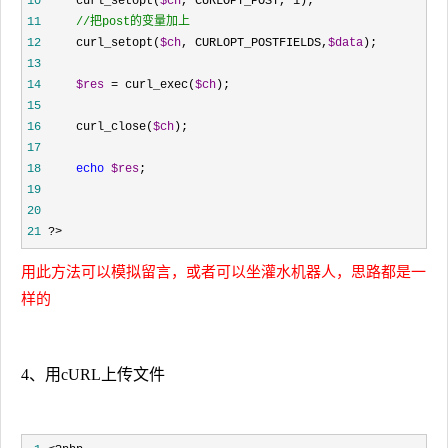
10
     curl_setopt(
$ch
, CURLOPT_POST, 1
11
//
把post的变量加上
12
     curl_setopt(
$ch
, CURLOPT_POSTFIELDS,
$data
13
14
$res
 = curl_exec(
$ch
15
16
     curl_close(
$ch
17
18
echo
$res
19
20
21
 ?>
用此方法可以模拟留言，或者可以坐灌水机器人，思路都是一
样的
4、用cURL上传文件