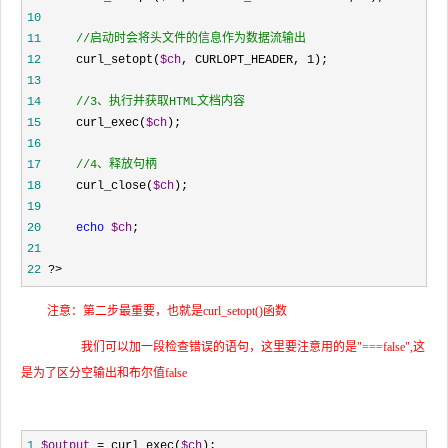
10
11
//
启动时会将头文件的信息作为数据流输出
12
     curl_setopt(
$ch
, CURLOPT_HEADER, 1
13
14
//
3、执行并获取HTML文档内容
15
     curl_exec(
$ch
16
17
//
4、释放句柄
18
     curl_close(
$ch
19
20
echo
$ch
21
22
 ?>
注意：第二步最重要，也就是curl_setopt()函数
我们可以加一段检查错误的语句，这里要注意用的是"===false",这
是为了区分空输出和布尔值false
1
$output
 = curl_exec(
$ch