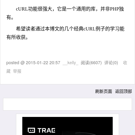
cURL功能很强大，它是一个通用的库，并非PHP独
有。
希望读者通过本博文的几个经典cURL例子的学习能
有所收获。
posted @
2015-01-22 20:57
__kelly_
阅读(
6607
) 评论(
0
)
收
藏
举报
刷新页面
返回顶部