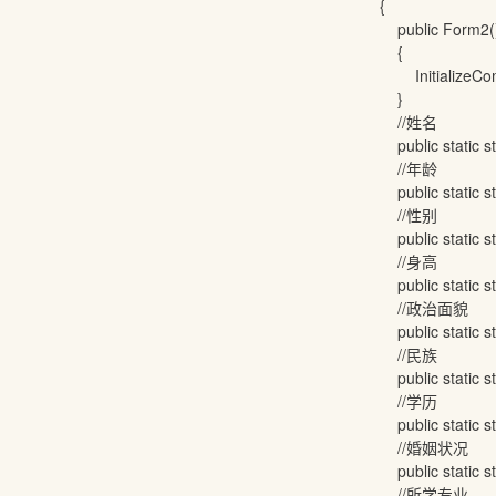
{
public Form2(
{
InitializeComp
}
//姓名
public static str
//年龄
public static stri
//性别
public static str
//身高
public static str
//政治面貌
public static str
//民族
public static str
//学历
public static str
//婚姻状况
public static str
//所学专业