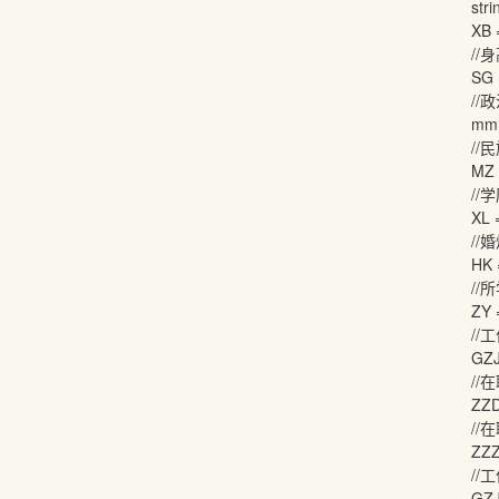
string XB_SG = 
XB = XB_SG.
//身
SG = XB_SG.
//政治
mm = tr.GetEle
//民
MZ = tr.GetElem
//学
XL = tr.GetElem
//婚烟
HK = tr.GetElem
//所学
ZY = tr.GetElem
//工作
GZJY = tr.GetEl
//在职
ZZDW = tr.GetE
//在职
ZZZW = tr.GetE
//工作
GZJY = tr.GetEl