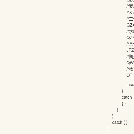
//要求
YX = tr.GetElem
//工作
GZXZ = tr.GetEl
//求职
QZYX = tr.GetEl
//具体
JTZW = tr.GetEl
//期望
QWGZD = tr.Get
//教育情况
QT = tr.GetElem
insert(
}
catch
{ }
}
}
catch { }
}