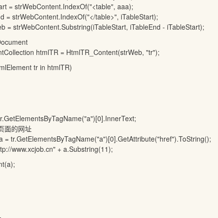
= strWebContent.IndexOf("<table", aaa);
trWebContent.IndexOf("</table>", iTableStart);
trWebContent.Substring(iTableStart, iTableEnd - iTableStart);
cument
ction htmlTR = HtmlTR_Content(strWeb, "tr");
ement tr in htmlTR)
mentsByTagName("a")[0].InnerText;
页面的网址
tElementsByTagName("a")[0].GetAttribute("href").ToString();
.xcjob.cn" + a.Substring(11);
a);