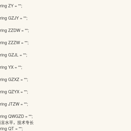
ing ZY = "";
ing GZJY = "";
ing ZZDW = "";
ing ZZZW = "";
ing GZJL = "";
ing YX = "";
ing GZXZ = "";
ing QZYX = "";
ing JTZW = "";
ring QWGZD = "";
言水平，技术专长
ing QT = "";