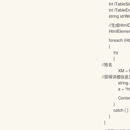
int iTableStart 
int iTableEnd = s
string strWeb = s
//生成HtmlDo
HtmlElementColle
foreach (HtmlEl
{
try
{
//姓名
XM = tr.GetEle
//获得详细信息
string a = tr.Ge
a = "http://www
Content(
}
catch { }
}
}