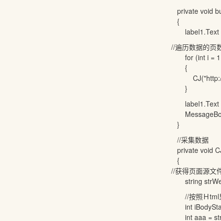
private void butt
{
label1.Text
//遍历数据的页
for (int i = 1; i
{
CJ("http://www.
}
label1.Text
MessageBox.
}
//采集数据
private void CJ(
{
//获得页面源文件(H
string strWebC
//按照Ｈtml
int iBodyStart =
int aaa = strWe