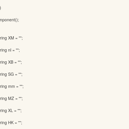
)
onent();
ing XM = "";
ng nl = "";
ing XB = "";
ing SG = "";
ing mm = "";
ing MZ = "";
ing XL = "";
ing HK = "";