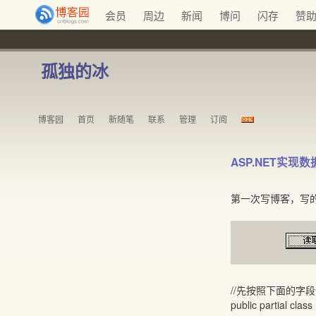
会员
周边
新闻
博问
闪存
赞
孤独的冰
博客园
首页
新随笔
联系
管理
订阅
ASP.NET实现
第一次写博客，写
//先按照下面的字
public partial clas