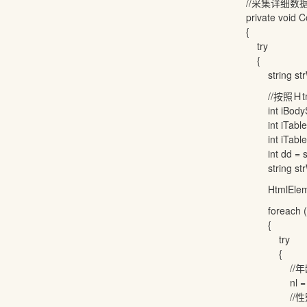
//采集详细数
private void Con
{
try
{
string strWeb
//按照Ｈtml
int iBodyStart 
int iTableStart
int iTableEnd = 
int dd = strWeb
string strWeb = 
HtmlElementColl
foreach (HtmlE
{
try
{
//年
nl = tr.GetElem
//性