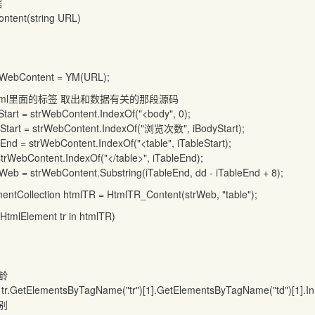
据
tent(string URL)
Content = YM(URL);
里面的标签 取出和数据有关的那段源码
= strWebContent.IndexOf("<body", 0);
 = strWebContent.IndexOf("浏览次数", iBodyStart);
strWebContent.IndexOf("<table", iTableStart);
Content.IndexOf("</table>", iTableEnd);
strWebContent.Substring(iTableEnd, dd - iTableEnd + 8);
ection htmlTR = HtmlTR_Content(strWeb, "table");
lement tr in htmlTR)
龄
entsByTagName("tr")[1].GetElementsByTagName("td")[1].Inn
别