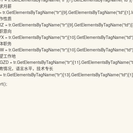
月薪
entsByTagName("tr")[9].GetElementsByTagName("td")[1].In
性质
ementsByTagName("tr")[9].GetElementsByTagName("td")[3].
意向
ementsByTagName("tr")[10].GetElementsByTagName("td")[1]
职务
ementsByTagName("tr")[10].GetElementsByTagName("td")[3]
工作地
ElementsByTagName("tr")[11].GetElementsByTagName("td")[
，语言水平，技术专长
entsByTagName("tr")[13].GetElementsByTagName("td")[1].I
);