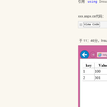
引用
using
Insu
xxx.aspx.cs代码：
View Code
于 11：46分，I