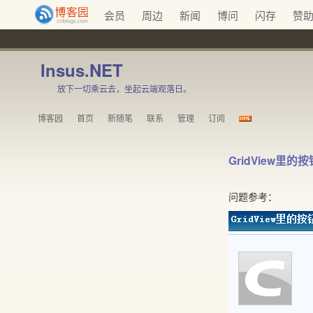
会员
周边
新闻
博问
闪存
赞
Insus.NET
放下一切乘云去，坐起云端观落日。
博客园
首页
新随笔
联系
管理
订阅
GridView里的
问题参考：