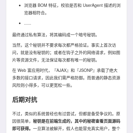
浏览器 BOM 特征，校验是否和 UserAgent 描述的浏
览器相符合。
......
最终通过私有算法，将其编码成一个暗号秘钥。
当然，这个秘钥并不要求每次都严格验证。事实上首次访
问，就是没有秘钥的；或者在钩子之外的网络请求，例如图
片等资源文件，无法保证每次都有唯一的秘钥。
在 Web 富应用时代，『AJAX』和『JSONP』承载了绝大
多数的接口请求，因此我们需严格防御。而普通的静态资源
风险则小得多，可以更宽松一些。
后期对抗
不过，类似的系统曾经也有过尝试，但都是备受争议的。原
因很简单，
秘钥是在前端生成的，其中的秘密查看页面源码
即可获得。
一旦算法被解开，假人也能冒充真实用户，整个