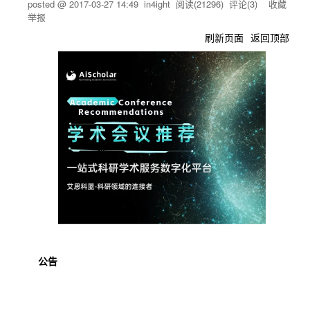
posted @
2017-03-27 14:49
in4ight
阅读(
21296
) 评论(
3
)
收藏
举报
刷新页面
返回顶部
公告