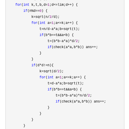
for
(
int
 k,t,b,d=
1
;d<=lim;d++
) {

if
(n%d==
0
) {

            k
=sqrt(n/
2
/
d);

for
(
int
 a=
1
;a<=k;a++
) {

                t
=n/d-a*a;b=
sqrt(t);

if
(b*b==t&&a<
b) {

                    t
=(b*b-a*a)*d/
2
;

if
(check(a*a,b*b)) ans++
;

                }

            }

if
(d*d!=
n){

                k
=sqrt(d/
2
);

for
(
int
 a=
1
;a<=k;a++
) {

                    t
=d-a*a;b=
sqrt(t);

if
(b*b==t&&a<
b) {

                        t
=(b*b-a*a)*n/d/
2
;

if
(check(a*a,b*b)) ans++
;

                    }

                }

            }

        }
