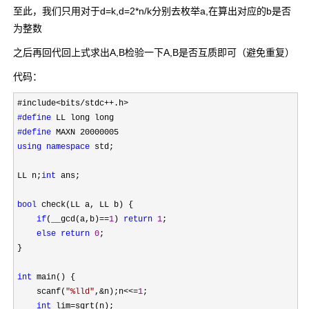
至此，我们只用对于d=k,d=2*n/k分别去枚举a,在算出对应的b是否
为整数
之后再回代回上式求出A,B检验一下A,B是否互质即可（避免重复）
代码：
#define
#define
using
namespace
 std;

LL n;
int
 ans;

bool
 check(LL a, LL b) {

if
(__gcd(a,b)==
1
) 
return
1
;

else
return
0
;

}

int
 main() {

    scanf(
"
%lld
"
,&n);n<<=
1
;

int
 lim=
sqrt(n);
