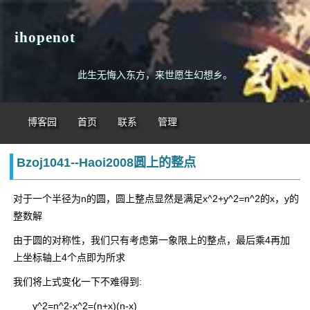
ihopenot
此生无悔入东方，来世愿生幻想乡。
博客园
首页
联系
管理
Bzoj1041--Haoi2008圆上的整点
对于一个半径为n的圆，圆上整点显然是满足x^2+y^2=n^2的x，y的
整数解
由于圆的对称性，我们只有考虑第一象限上的整点，最后乘4再加
上坐标轴上4个点即为所求
我们将上式变化一下不难得到:
y^2=n^2-x^2=(n+x)(n-x)