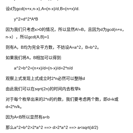
设d为gcd(n+x,n-x),A=(n-x)/d,B=(n+x)/d.
y^2=d^2*A*B
因为我们只考虑x>0的情况，所以显然A!=B，且因为d为gcd(n+x，
n-x），所以gcd(A,B)=1
则有A，B均为完全平方数，不妨设A=a^2，B=b^2。
如果我们将A，B相加可以得到:
a^2+b^2=(n+x)/d+(n-x)/d=2*n/d
观察上式发现上式成立时2*n必然可以整除d
由此我们可以在sqrt(2n)的时间内去枚举k
对于每个枚举出来的2*n的约数，我们要考虑两个数，即d=k或
d=2*n/k。
因为A<B所以显然有a<b
那么a^2+b^2>2*a^2 ==> d>2*a^2 ==> a<sqrt(d/2)