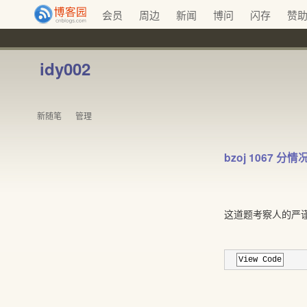
会员
周边
新闻
博问
闪存
赞
idy002
新随笔
管理
bzoj 1067 分
这道题考察人的严
View Code