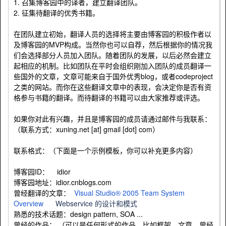
1. 召集博客园中的译者，建立翻译团队。
2. 征集待翻译的优秀书籍。
在团队建立初始，翻译人员的选择将主要由博客园的积极作者以
及博客园的MVP构成。当然你也可以自荐，然后根据你的情况我
们会选择部分人员加入团队。随着团队的发展，以后必然会建立
起相应的机制。比如团队在平时会组织刚加入团队的成员翻译一
些国外的文章，文章可能来自于国外优秀blog，或者codeproject
之类的网站。而你在这些翻译文章中的表现，会决定你是否有资
格参与书籍的翻译。而待翻译的书籍可以由大家推荐或评选。
如果你对此有兴趣，并且是博客园的成员请通过邮件与我联系：
（联系方式：xuning.net [at] gmail [dot] com）
联系格式：（下面是一个示例模板，你可以补充更多内容）
博客园ID： idior
博客园地址：idior.cnblogs.com
曾经翻译的文章：
Visual Studio® 2005 Team System
Overview
Webservice 的设计和模式
熟悉的技术话题：design pattern, SOA ...
曾经的作品： （可以是任何形式的作品，比如框架，文章，曾经