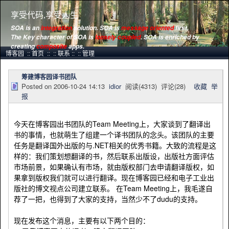
享受代码,享受人生
SOA is an
integration
solution. SOA is
message oriented
first.
The Key character of SOA is
loosely coupled
.
SOA is enriched
by
creating
composite
apps.
博客园
::
首页
::
::
联系
::
::
管理
筹建博客园译书团队
Posted on
2006-10-24 14:13
idior
阅读(
4313
) 评论(
28
)
收藏
举
报
今天在博客园出书团队的Team Meeting上，大家谈到了翻译出
书的事情，也就萌生了组建一个译书团队的念头。该团队的主要
任务是翻译国外出版的与.NET相关的优秀书籍。大致的流程是这
样的：我们策划想翻译的书，然后联系出版设，出版社方面评估
市场前景，如果确认有市场，就由版权部门去申请翻译版权，如
果拿到版权我们就可以进行翻译。现在博客园已经和电子工业出
版社的博文视点公司建立联系。 在Team Meeting上，我毛遂自
荐了一把，也得到了大家的支持，当然少不了dudu的支持。
现在发布这个消息，主要有以下两个目的：