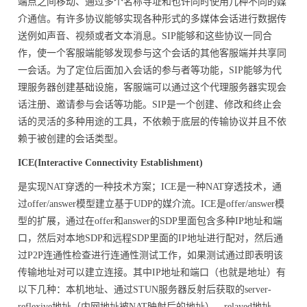
端点之间移动、通过多个名称寻址和也许同时使用几种不同的媒
介通信。有许多协议能够实现各种形式的多媒体会话进行数据传
送例如声音、视频或者文本消息。SIP能够和这些协议一同合
作，使一个客服端能够发现参与这个会话的其他客服端并共享同
一会话。为了定位后面加入会话的参与者等功能，SIP能够为代
理服务器创建基础设施，客服端可以通过这个代理服务器实现会
话注册、邀请参与会话等功能。SIP是一个创建、修改和终止会
话的灵活的多种用途的工具，不依赖于底层的传输协议并且不依
赖于被创建的会话类型。
ICE(Interactive Connectivity Establishment)
是实现NAT穿透的一种技术方案；ICE是一种NAT穿透技术，通
过offer/answer模型建立基于UDP的媒介流。ICE是offer/answer模
型的扩展，通过在offer和answer的SDP里面包含多种IP地址和端
口，然后对本地SDP和远程SDP里面的IP地址进行配对，然后通
过P2P连通性检查进行连通性测试工作，如果测试通过即表明该
传输地址对可以建立连接。其中IP地址和端口（也就是地址）有
以下几种：本机地址、通过STUN服务器反射后获取的server-
reflexive地址（内网地址被NAT映射后的地址）、relayed地址