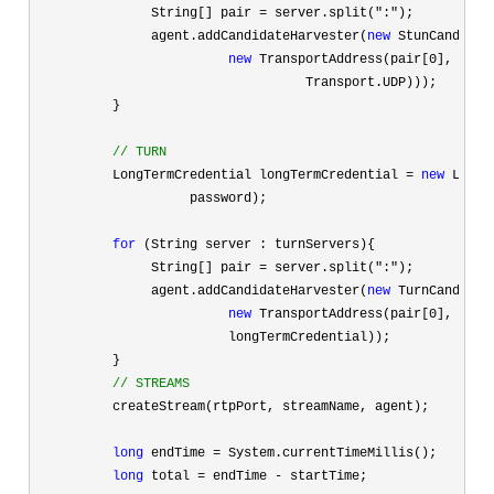
               String[] pair 
= server.split(":"
);

               agent.addCandidateHarvester(
new
 StunCandidat
new
 TransportAddress(pair[0], Inte
                                   Transport.UDP)));

          }

//
 TURN
          LongTermCredential longTermCredential = 
new
 LongT
                    password);

for
 (String server : turnServers){

               String[] pair 
= server.split(":"
);

               agent.addCandidateHarvester(
new
 TurnCandidat
new
 TransportAddress(pair[0], Inte
                         longTermCredential));

          }

//
 STREAMS
          createStream(rtpPort, streamName, agent);

long
 endTime =
 System.currentTimeMillis();

long
 total = endTime -
 startTime;
