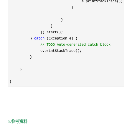
                                   e.printStackTrace();

                              }

                         }

                    }

               }).start();

          } 
catch
 (Exception e) {

//
 TODO Auto-generated catch block
               e.printStackTrace();

          }

     }

}
5.参考资料