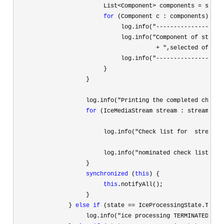
                         List
<Component> components =
 strea
for
 (Component c : components) {

                              log.info(
"-------------------
                              log.info(
"Component of stream
+ ",selected of pai
                              log.info(
"-------------------
                         }

                    }

                    log.info(
"Printing the completed check 
for
 (IceMediaStream stream : streams) {

                         log.info(
"Check list for  stream: 
                         log.info(
"nominated check list:" +
                    }

synchronized
 (
this
) {

this
.notifyAll();

                    }

               } 
else
if
 (state ==
 IceProcessingState.TERMIN
                    log.info(
"ice processing TERMINATED"
);
