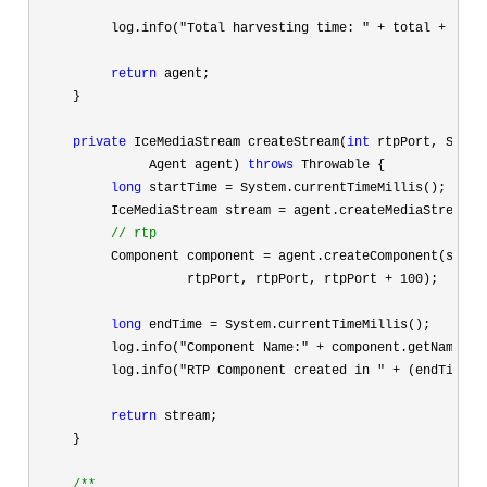
          log.info(
"Total harvesting time: " + total + "ms.
return
 agent;

     }

private
 IceMediaStream createStream(
int
 rtpPort, Strin
               Agent agent) 
throws
 Throwable {

long
 startTime =
 System.currentTimeMillis();

          IceMediaStream stream 
=
 agent.createMediaStream(st
//
 rtp
          Component component =
 agent.createComponent(stream
                    rtpPort, rtpPort, rtpPort 
+ 100
);

long
 endTime =
 System.currentTimeMillis();

          log.info(
"Component Name:" +
 component.getName());
          log.info(
"RTP Component created in " + (endTime -
return
 stream;

     }

/**