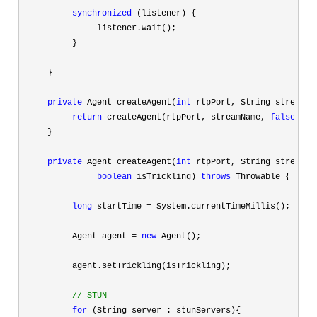
synchronized
 (listener) {

               listener.wait();

          }

     }

private
 Agent createAgent(
int
 rtpPort, String streamNa
return
 createAgent(rtpPort, streamName, 
false
);

     }

private
 Agent createAgent(
int
 rtpPort, String streamNam
boolean
 isTrickling) 
throws
 Throwable {

long
 startTime =
 System.currentTimeMillis();

          Agent agent 
= 
new
 Agent();

          agent.setTrickling(isTrickling);

//
 STUN
for
 (String server : stunServers){
