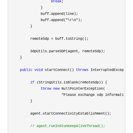
break
;

               }

               buff.append(line);

               buff.append(
"\r\n"
);

          }

          remoteSdp 
=
 buff.toString();

          SdpUtils.parseSDP(agent, remoteSdp);

     }

public
void
 startConnect() 
throws
 InterruptedException 
if
 (StringUtils.isBlank(remoteSdp)) {

throw
new
 NullPointerException(

"Please exchange sdp information w
          }

          agent.startConnectivityEstablishment();

//
 agent.runInStunKeepAliveThread();