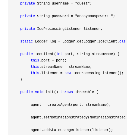
private
 String username = "guest"
;

private
 String password = "anonymouspower!!"
;

private
 IceProcessingListener listener;

static
 Logger log = Logger.getLogger(IceClient.
class
);

public
 IceClient(
int
 port, String streamName) {

this
.port =
 port;

this
.streamName =
 streamName;

this
.listener = 
new
 IceProcessingListener();

     }

public
void
 init() 
throws
 Throwable {

          agent 
=
 createAgent(port, streamName);

          agent.setNominationStrategy(NominationStrategy.NOM
          agent.addStateChangeListener(listener);
