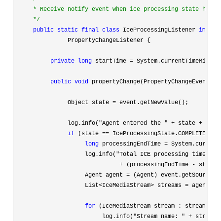
     * Receive notify event when ice processing state has ch
*/
public
static
final
class
 IceProcessingListener 
implem
               PropertyChangeListener {

private
long
 startTime =
 System.currentTimeMillis(
public
void
 propertyChange(PropertyChangeEvent eve
               Object state 
=
 event.getNewValue();

               log.info(
"Agent entered the " + state + " st
if
 (state ==
 IceProcessingState.COMPLETED) {

long
 processingEndTime =
 System.current
                    log.info(
"Total ICE processing time: "

                              + (processingEndTime - startT
                    Agent agent 
=
 (Agent) event.getSource();
                    List
<IceMediaStream> streams =
 agent.ge
for
 (IceMediaStream stream : streams) {

                         log.info(
"Stream name: " +
 stream.