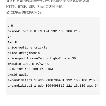
被各种不同的传输协议作为一种信息交换的格式使用列如：
HTTP、RTSP、SIP、Email等各种协议。
如ICE里面的SDP内容为：
v=0
o=ice4j.org 0 0 IN IP4 192.168.106.215
s=
-

t=0 0
a=
ice-options:trickle

a=
ice-ufrag:bc01a

a=
ice-pwd:1boove7ehnpo1lqho7unefni36

m=audio 3030 RTP/AVP 0
c=IN 192.168.106.215
 IP4

a=
mid:audio

a=candidate:1 1 udp 2130706431 192.168.106.215 3030
 
a=candidate:2 1 udp 1694498815 121.15.130.xxx 64923 