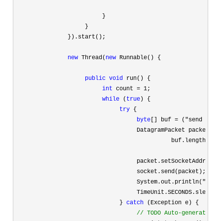
                         }

                    }

               }).start();

new
 Thread(
new
 Runnable() {

public
void
 run() {

int
 count = 1
;

while
 (
true
) {

try
 {

byte
[] buf = ("send msg 
                                   DatagramPacket packet 
= 
                                             buf.length);

                                   packet.setSocketAddress(r
                                   socket.send(packet);

                                   System.out.println(
"send
                                   TimeUnit.SECONDS.sleep(
1
                              } 
catch
 (Exception e) {

//
 TODO Auto-generated c