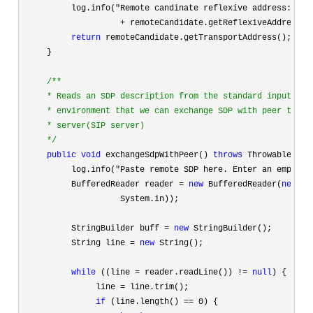
          log.info(
"Remote candinate reflexive address:"

                    +
 remoteCandidate.getReflexiveAddress())
return
 remoteCandidate.getTransportAddress();

     }

/**
     * Reads an SDP description from the standard input.In p
     * environment that we can exchange SDP with peer throug
     * server(SIP server)

*/
public
void
 exchangeSdpWithPeer() 
throws
 Throwable {

          log.info(
"Paste remote SDP here. Enter an empty l
          BufferedReader reader 
= 
new
 BufferedReader(
new
 In
                    System.in));

          StringBuilder buff 
= 
new
 StringBuilder();

          String line 
= 
new
 String();

while
 ((line = reader.readLine()) != 
null
) {

               line 
=
 line.trim();

if
 (line.length() == 0
) {
