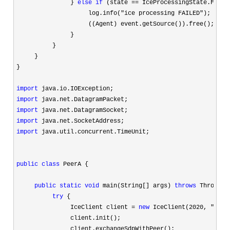
               } 
else
if
 (state ==
 IceProcessingState.FAILED
                    log.info(
"ice processing FAILED"
);

                    ((Agent) event.getSource()).free();

               }

          }

     }

}

import
import
import
import
import
 java.util.concurrent.TimeUnit;

public
class
 PeerA {

public
static
void
 main(String[] args) 
throws
 Throwable
try
 {

               IceClient client 
= 
new
 IceClient(2020, "audi
               client.init();

               client.exchangeSdpWithPeer();
