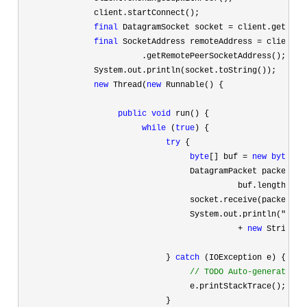
               client.startConnect();

final
 DatagramSocket socket =
 client.getData
final
 SocketAddress remoteAddress =
 client

                         .getRemotePeerSocketAddress();

               System.out.println(socket.toString());

new
 Thread(
new
 Runnable() {

public
void
 run() {

while
 (
true
) {

try
 {

byte
[] buf = 
new
byte
[10
                                   DatagramPacket packet 
= 
                                             buf.length);

                                   socket.receive(packet);

                                   System.out.println(
"rece
                                             + 
new
 String(p
                                                       .getL
                              } 
catch
 (IOException e) {

//
 TODO Auto-generated c
                                   e.printStackTrace();

                              }
