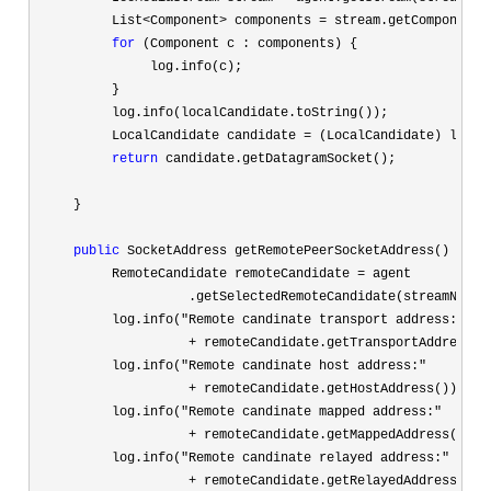
          List
<Component> components =
 stream.getComponents(
for
 (Component c : components) {

               log.info(c);

          }

          log.info(localCandidate.toString());

          LocalCandidate candidate 
=
 (LocalCandidate) localC
return
 candidate.getDatagramSocket();

     }

public
 SocketAddress getRemotePeerSocketAddress() {

          RemoteCandidate remoteCandidate 
=
 agent

                    .getSelectedRemoteCandidate(streamName);
          log.info(
"Remote candinate transport address:"

                    +
 remoteCandidate.getTransportAddress())
          log.info(
"Remote candinate host address:"

                    +
 remoteCandidate.getHostAddress());

          log.info(
"Remote candinate mapped address:"

                    +
 remoteCandidate.getMappedAddress());

          log.info(
"Remote candinate relayed address:"

                    +
 remoteCandidate.getRelayedAddress());
