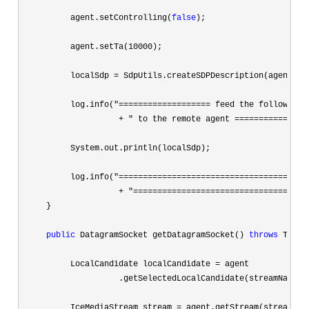
          agent.setControlling(
false
);

          agent.setTa(
10000
);

          localSdp 
=
 SdpUtils.createSDPDescription(agent);

          log.info(
"=================== feed the following"

                    + " to the remote agent ===============
          System.out.println(localSdp);

          log.info(
"======================================"

                    + "====================================
     }

public
 DatagramSocket getDatagramSocket() 
throws
 Throw
          LocalCandidate localCandidate 
=
 agent

                    .getSelectedLocalCandidate(streamName);

          IceMediaStream stream 
=
 agent.getStream(streamName