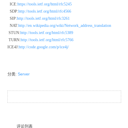
ICE:
https://tools.ietf.org/html/rfc5245
SDP:
http://tools.ietf.org/html/rfc4566
SIP:
http://tools.ietf.org/html/rfc3261
NAT:
http://en.wikipedia.org/wiki/Network_address_translation
STUN:
http://tools.ietf.org/html/rfc5389
TURN:
http://tools.ietf.org/html/rfc5766
ICE4J:
http://code.google.com/p/ice4j/
分类:
Server
评论列表