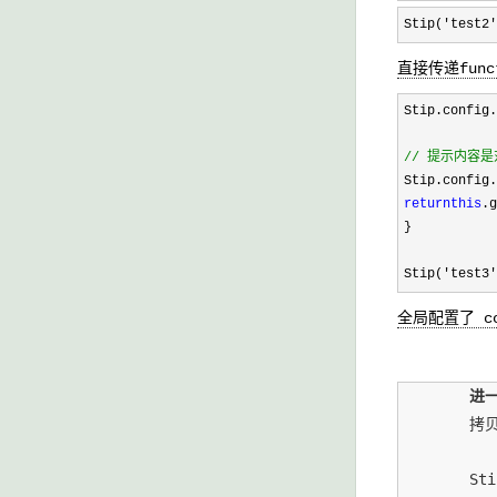
Stip(
'
test2
'
直接传递func
Stip.config
//
提示内容是对
Stip.config
return
this
.g
}
Stip(
'
test3
'
全局配置了 c
进
    	拷贝下面某一段代码去执行

    	Stip('testCode').show(function(){ return this.id;});
