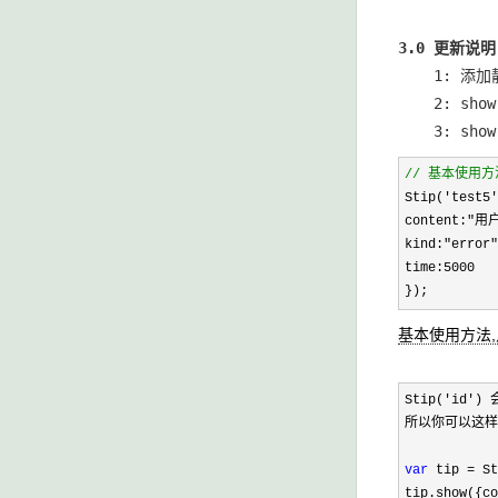
3.0 更新说明
    1: 添
    2: sh
    3: sh
//
基本使用方
Stip(
'
test5
'
content:
"
用
kind:
"
error
"
time:
5000
});
基本使用方法
Stip(
'
id
'
) 
所以你可以这样
var
tip
=
St
tip.show({co