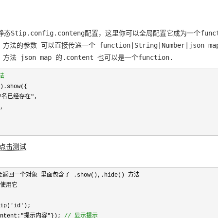
加静态Stip.config.conteng配置，这里你可以全局配置它成为一个fun
ow 方法的参数 可以直接传递一个 function|String|Number|json map
ow 方法 json map 的.content 也可以是一个function.
法
).show({
户名已经存在
"
,
,
,点击测试
会返回一个对象 里面包含了 .show(),.hide() 方法
使用它
ip(
'
id
'
);
ntent:
"
提示内容
"
});
//
显示提示