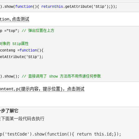
).show(
function
(){
return
this
.getAttribute(
'
Stip
'
);});
tion,点击测试
.p
=
"
top
"
;
//
弹出位置在上方
象的 Stip属性
.conteng
=
function
(){
etAttribute(
'
Stip
'
);
).show();
//
直接调用了 show 方法而不用传递任何参数
ontent,p(提示内容，提示位置)，点击测试
一步了解它