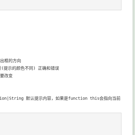
默认弹出框的方向 

 提示的类型(提示的颜色不同) 正确和错误

需要改变

},// function|String 默认提示内容，如果是function this会指向当前