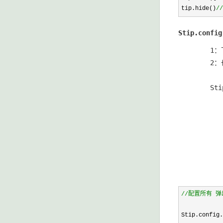
tip.hide()
//
Stip.conf
        
        2
        Sti
          
         
         
          
         
         
           
//
配置所有 
Stip.config