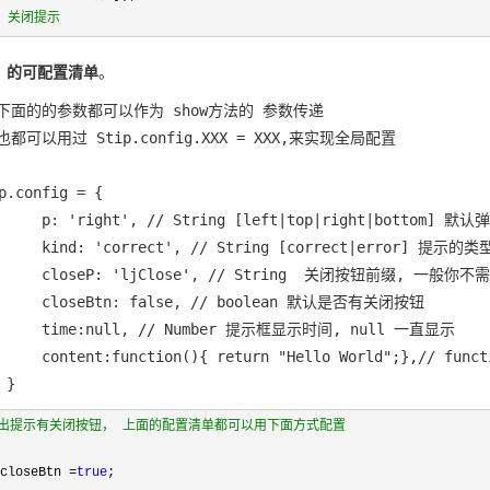
关闭提示
ig 的可配置清单
。
1：下面的的参数都可以作为 show方法的 参数传递

：也都可以用过 Stip.config.XXX = XXX,来实现全局配置

p.config = {

      p: 'right', // String [left|top|right|bottom] 
       kind: 'correct', // String [correct|error]
       closeP: 'ljClose', // String  关闭按钮前缀, 一般你不
      closeBtn: false, // boolean 默认是否有关闭按钮

       time:null, // Number 提示框显示时间, null 一直显示

       content:function(){ return "Hello World";
 }
弹出提示有关闭按钮， 上面的配置清单都可以用下面方式配置
.closeBtn
=
true
;