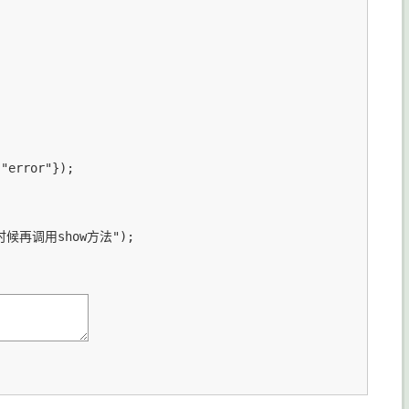
error"});

的时候再调用show方法");
