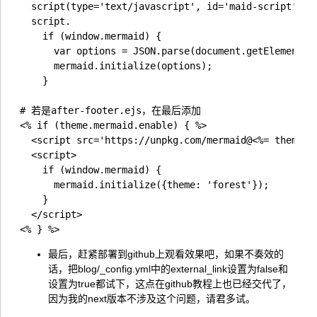
  script(type='text/javascript', id='maid-script' me
  script.

    if (window.mermaid) {

      var options = JSON.parse(document.getElementByI
      mermaid.initialize(options);

    }

# 若是after-footer.ejs，在最后添加

<% if (theme.mermaid.enable) { %>

  <script src='https://unpkg.com/mermaid@<%= theme.me
  <script>

    if (window.mermaid) {

      mermaid.initialize({theme: 'forest'});

    }

  </script>

最后，赶紧部署到github上观看效果吧，如果不奏效的
话，把blog/_config.yml中的external_link设置为false和
设置为true都试下，这点在github教程上也已经交代了，
因为我的next版本不涉及这个问题，请君多试。