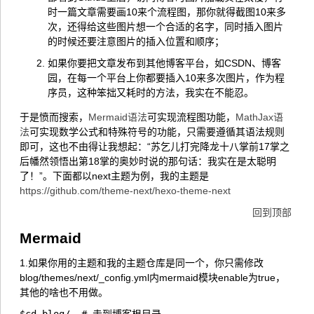
时一篇文章需要画10来个流程图，那你就得截图10来多
次，还得给这些图片想一个合适的名字，同时插入图片
的时候还要注意图片的插入位置和顺序；
如果你要把文章发布到其他博客平台，如CSDN、博客
园，在每一个平台上你都要插入10来多次图片，作为程
序员，这种笨拙又耗时的方法，我实在不能忍。
于是愤而搜索，
Mermaid语法
可实现流程图功能，
MathJax语
法
可实现数学公式和特殊符号的功能，只需要遵循其语法规则
即可，这也不由得让我想起：“苏乞儿打完降龙十八掌前17掌之
后幡然领悟出第18掌的奥妙时说的那句话：我实在是太聪明
了！”。下面都以next主题为例，我的主题是
https://github.com/theme-next/hexo-theme-next
回到顶部
Mermaid
1.如果你用的主题和我的主题仓库是同一个，你只需修改
blog/themes/next/_config.yml内mermaid模块enable为true，
其他的啥也不用做。