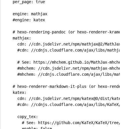
  per_page: true

  engine: mathjax

  #engine: katex

  # hexo-rendering-pandoc (or hexo-renderer-kramed) n
  mathjax:

    cdn: //cdn.jsdelivr.net/npm/mathjax@2/MathJax.js?
    #cdn: //cdnjs.cloudflare.com/ajax/libs/mathjax/2.
    # See: https://mhchem.github.io/MathJax-mhchem/

    #mhchem: //cdn.jsdelivr.net/npm/mathjax-mhchem@3

    #mhchem: //cdnjs.cloudflare.com/ajax/libs/mathjax
  # hexo-renderer-markdown-it-plus (or hexo-renderer
  katex:

    cdn: //cdn.jsdelivr.net/npm/katex@0/dist/katex.mi
    #cdn: //cdnjs.cloudflare.com/ajax/libs/KaTeX/0.7.
    copy_tex:

      # See: https://github.com/KaTeX/KaTeX/tree/mast
      enable: false
