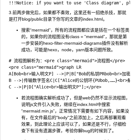
3.前两步做完后，如果都不奏效，这里还有一招绝杀技，那就
是打开blog/public目录下你写的文章的index.html。
搜索“mermaid”，所有的流程图都应该是括在一个标签类
的，如果你的流程图没有class = “mermaid”，那就是第
一步安装的hexo-filter-mermaid-diagrams插件没有解析
成功，可能是hexo，node，yarn版本问题所致。
# 流程图解析为：<pre class="mermaid">流程图</pre>

<pre class="mermaid">graph LR

A[Bob<br>输入明文P] -->|P|B["Bob的私钥PRbob<br>加密算法(如R
B -->|传输数字签名C|C["Alice的公钥环{PUbob,……}<br>解密算法(
若流程图确实解析成功了，但是web仍然不显示流程图，
说明js文件引入失败，继续在index.html中搜索
“mermaid.min.js”，正常情况下需要有如下内容，如果没
有，在文件最后的"body"之前添加上，之后再部署观看
效果，到此理论上应该可以了，如果还是不行，仔细检
查下有没有遗漏步骤，考验你解bug的时候到了。