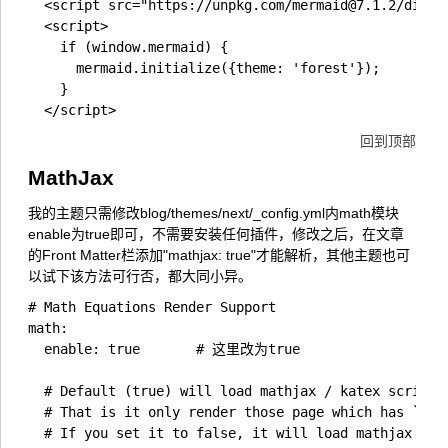
  <script src="https://unpkg.com/mermaid@7.1.2/dist/m
  <script>

    if (window.mermaid) {

      mermaid.initialize({theme: 'forest'});

    }

回到顶部
MathJax
我的主题只需修改blog/themes/next/_config.yml内math模块
enable为true即可，不需要安装任何插件，修改之后，在文章
的Front Matter栏添加"mathjax: true"才能解析，其他主题也可
以试下该方法可行否，都大同小异。
# Math Equations Render Support

math:

  enable: true		 # 这里改为true

  # Default (true) will load mathjax / katex script o
  # That is it only render those page which has `math
  # If you set it to false, it will load mathjax / ka