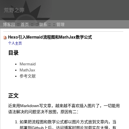
荒野之萍
博客园
::
首页
::
::
联系
::
::
管理
Hexo引入Mermaid流程图和MathJax数学公式
个人主页
目录
Mermaid
MathJax
参考文献
正文
近来用Markdown写文章，越来越不喜欢插入图片了，一切能用
语法解决的问题坚决不放图，原因有二：
如果把流程图和数学公式都以图片方式放到文章内，当
部署到Github上后，访问博客时图片加载实在太慢，有