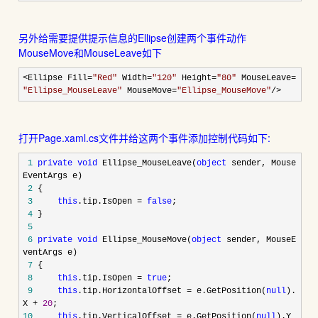
另外给需要提供提示信息的Ellipse创建两个事件动作
MouseMove和MouseLeave如下
<
Ellipse Fill
=
"
Red
"
Width
=
"
120
"
Height
=
"
80
"
MouseLeave
=
"
Ellipse_MouseLeave
"
MouseMove
=
"
Ellipse_MouseMove
"
/>
打开Page.xaml.cs文件并给这两个事件添加控制代码如下:
1
private
void
Ellipse_MouseLeave(
object
sender, Mouse
EventArgs e)
2
{
3
this
.tip.IsOpen
=
false
;
4
}
5
6
private
void
Ellipse_MouseMove(
object
sender, MouseE
ventArgs e)
7
{
8
this
.tip.IsOpen
=
true
;
9
this
.tip.HorizontalOffset
=
e.GetPosition(
null
).
X
+
20
;
10
this
.tip.VerticalOffset
=
e.GetPosition(
null
).Y