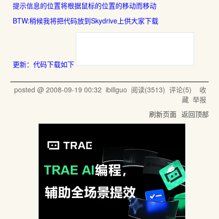
提示信息的位置将根据鼠标的位置的移动而移动
BTW:稍候我将把代码放到Skydrive上供大家下载
更新：代码下载如下
posted @
2008-09-19 00:32
ibillguo
阅读(
3513
) 评论(
5
)
收
藏
举报
刷新页面
返回顶部