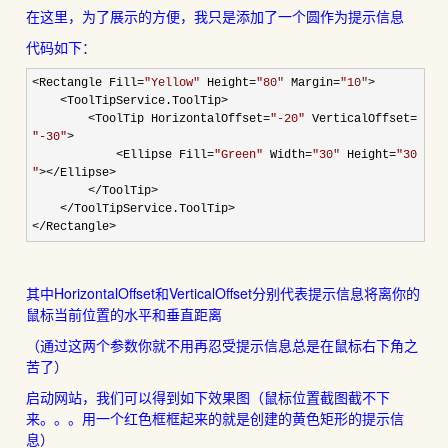
在这里，为了展示的方便，我只是添加了一个圆作为提示信息
代码如下：
<
Rectangle Fill
=
"
Yellow
"
Height
=
"
80
"
Margin
=
"
10
"
>
<
ToolTipService.ToolTip
>
<
ToolTip HorizontalOffset
=
"
-20
"
VerticalOffset
=
"
-30
"
>
<
Ellipse Fill
=
"
Green
"
Width
=
"
30
"
Height
=
"
30
"
></
Ellipse
>
</
ToolTip
>
</
ToolTipService.ToolTip
>
</
Rectangle
>
其中HorizontalOffset和VerticalOffset分别代表提示信息将离你的
鼠标当前位置的水平和垂直距离
（通过这两个参数你就不用再忍受提示信息总是在鼠标右下角之
苦了）
启动网站，我们可以得到如下效果图（鼠标位置截图截不下
来。。。用一个红色框框起来的就是创建的黄色矩形的提示信
息）