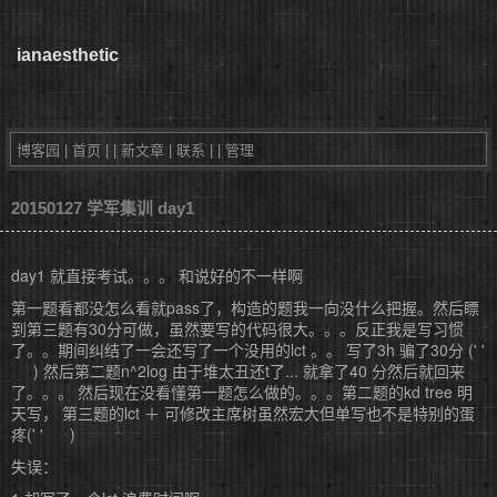
ianaesthetic
博客园
|
首页
|
|
新文章
|
联系
|
|
管理
20150127 学军集训 day1
day1 就直接考试。。。 和说好的不一样啊
第一题看都没怎么看就pass了，构造的题我一向没什么把握。然后瞟
到第三题有30分可做，虽然要写的代码很大。。。反正我是写习惯
了。。期间纠结了一会还写了一个没用的lct 。。 写了3h 骗了30分 (' '
) 然后第二题n^2log 由于堆太丑还t了... 就拿了40 分然后就回来
了。。。 然后现在没看懂第一题怎么做的。。。第二题的kd tree 明
天写， 第三题的lct ＋ 可修改主席树虽然宏大但单写也不是特别的蛋
疼(' ' )
失误：