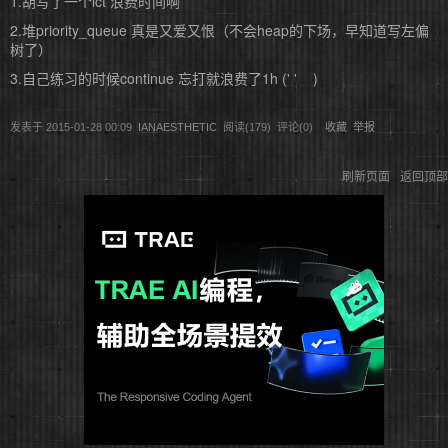
1.胡写了一个lct 浪费时间啊
2.堆priority_queue 真是又爱又恨（不会heap的下场，早知道写左偏
树了）
3.自己练习的时候continue 忘打就浪费了1h (' ' )
发表于
2015-01-28 00:09
IANAESTHETIC
阅读(
179
) 评论(
0
)
收藏
举报
刷新页面
返回顶部