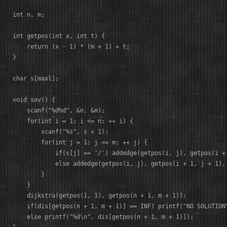
int n, m;

int getpos(int x, int t) {

    return (x - 1) * (m + 1) + t;

}

char s[maxl];

void sov() {

    scanf("%d%d", &n, &m);

    for(int i = 1; i <= n; ++ i) {

        scanf("%s", s + 1);

        for(int j = 1; j <= m; ++ j) {

            if(s[j] == '/') addedge(getpos(i, j), getpos(i +
            else addedge(getpos(i, j), getpos(i + 1, j + 1),
        }

    }

    dijkstra(getpos(1, 1), getpos(n + 1, m + 1)); 

    if(dis[getpos(n + 1, m + 1)] == INF) printf("NO SOLUTION\
    else printf("%d\n", dis[getpos(n + 1, m + 1)]);
