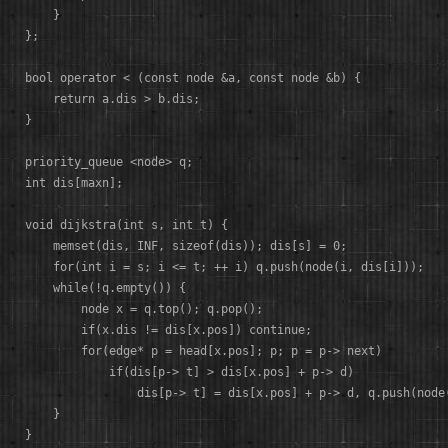
    }

};

bool operator < (const node &a, const node &b) {

    return a.dis > b.dis;

}

priority_queue <node> q; 

int dis[maxn];

void dijkstra(int s, int t) {

    memset(dis, INF, sizeof(dis)); dis[s] = 0;

    for(int i = s; i <= t; ++ i) q.push(node(i, dis[i]));

    while(!q.empty()) {

        node x = q.top(); q.pop();

        if(x.dis != dis[x.pos]) continue;

        for(edge* p = head[x.pos]; p; p = p-> next) 

            if(dis[p-> t] > dis[x.pos] + p-> d)

                dis[p-> t] = dis[x.pos] + p-> d, q.push(node(
    }

}
