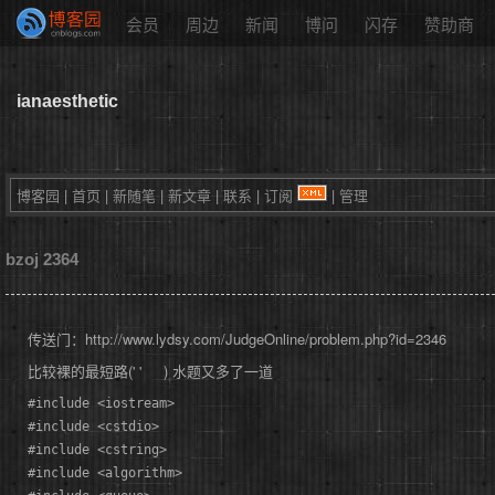
会员
周边
新闻
博问
闪存
赞助商
ianaesthetic
博客园
|
首页
|
新随笔
|
新文章
|
联系
|
订阅
|
管理
bzoj 2364
传送门：http://www.lydsy.com/JudgeOnline/problem.php?id=2346
比较裸的最短路(' ' ) 水题又多了一道
#include <iostream>

#include <cstdio>

#include <cstring>

#include <algorithm>
