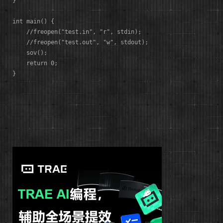
}

int main() {

    //freopen("test.in", "r", stdin);

    //freopen("test.out", "w", stdout);

    sov();

    return 0;
