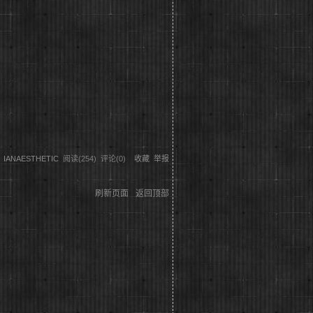
IANAESTHETIC
阅读(
254
) 评论(
0
)
收藏
举报
刷新页面
返回顶部