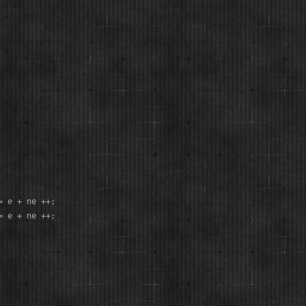
 e + ne ++;

 e + ne ++;
