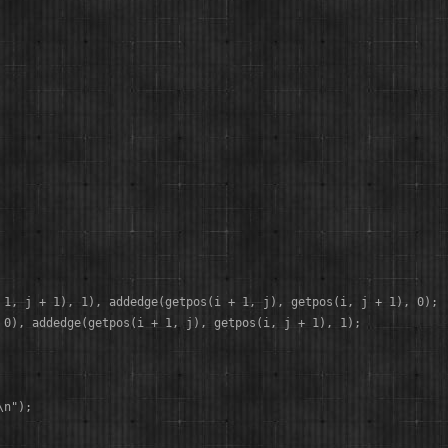
 1, j + 1), 1), addedge(getpos(i + 1, j), getpos(i, j + 1), 0);

 0), addedge(getpos(i + 1, j), getpos(i, j + 1), 1);

n");
