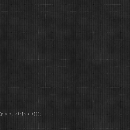
p-> t, dis[p-> t]));
