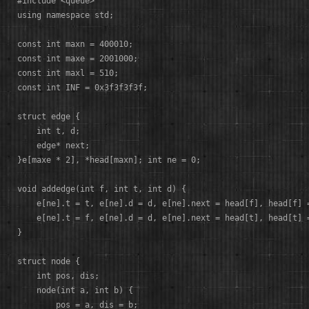
#include <queue>

using namespace std;

const int maxn = 400010;

const int maxe = 2001000;

const int maxl = 510;

const int INF = 0x3f3f3f3f;

struct edge {

    int t, d;

    edge* next;

}e[maxe * 2], *head[maxn]; int ne = 0;

void addedge(int f, int t, int d) {

    e[ne].t = t, e[ne].d = d, e[ne].next = head[f], head[f] =
    e[ne].t = f, e[ne].d = d, e[ne].next = head[t], head[t] =
}

struct node {

    int pos, dis; 

    node(int a, int b) {

        pos = a, dis = b;
