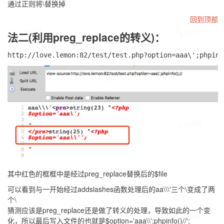
通过正则将
\
替换掉
回到顶部
L3m0n
L3m0n
法二(利用preg_replace的转义)：
L3m0n
L3m0n
L3m0n
L3m0n
其中红色的框框中是经过
preg_replace
替换后的
$file
可以看到与一开始经过
addslashes
函数处理后的
aa\\\'
三个
\
变成了两
个
\
猜测应该是
preg_replace
还是做了转义的处理，导致如此的一个变
L3m0n
L3m0n
化，所以最后写入文件的也就是
$option='aaa\\';phpinfo()//';