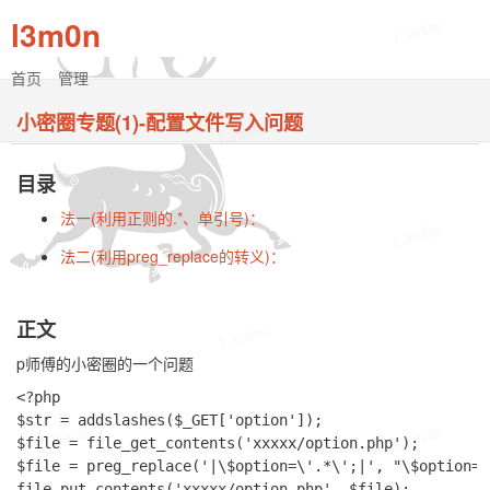
l3m0n
L3m0n
L3m0n
首页
管理
小密圈专题(1)-配置文件写入问题
L3m0n
目录
法一(利用正则的.*、单引号)：
L3m0n
L3m0n
法二(利用preg_replace的转义)：
正文
L3m0n
p师傅的小密圈的一个问题
<?php

$str = addslashes($_GET['option']);

L3m0n
L3m0n
$file = file_get_contents('xxxxx/option.php');

$file = preg_replace('|\$option=\'.*\';|', "\$option='