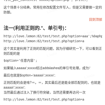
这个场景十分经典，常用在修改配置文件写入，但是又需要做一定的
L3m0n
防御。
回到顶部
法一(利用正则的.*、单引号)：
L3m0n
L3m0n
http://love.lemon:82/test/test.php?option=aaa';%0aphpi
这个其实是利用了正则的匹配问题，因为仔细研究一下，可以看到正
则匹配的是
L3m0n
如果输入
aaaaa';xxxxx
经过
addslashes
的单引号处理，成为
\'
最后也就是
$option='aaaaa\';xxxxx';
L3m0n
L3m0n
正则匹配的会是啥?＝。＝，其实最后还是能全部匹配到的，也就是
aaaaa\';xxxxx';
当然最后通过注入了换行符突破，当然还需要再访问一次
L3m0n