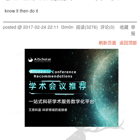
know it then do it
L3m0n
posted @
2017-02-24 22:11
l3m0n
阅读(
3276
) 评论(
0
)
收藏
举
报
刷新页面
返回顶部
L3m0n
L3m0n
L3m0n
L3m0n
L3m0n