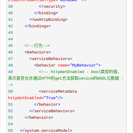
clientCredentialType
="Windows"
/>
39
</
security
>
40
</
binding
>
41
</
wsHttpBinding
>
42
</
bindings
>
43
44
45
<!--
行为
-->
46
<
behaviors
>
47
<
serviceBehaviors
>
48
<
behavior 
name
="MyBehavior"
>
49
<!--
 httpGetEnabled - bool类型的值，
表示是否允许通过HTTP的get方法获取sevice的WSDL元数据 
-
->
50
<
serviceMetadata 
httpGetEnabled
="True"
/>
51
</
behavior
>
52
</
serviceBehaviors
>
53
</
behaviors
>
54
55
</
system.serviceModel
>