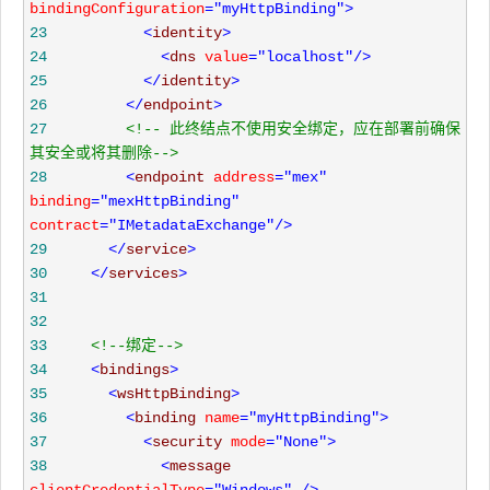
bindingConfiguration
="myHttpBinding"
>
23
<
identity
>
24
<
dns 
value
="localhost"
/>
25
</
identity
>
26
</
endpoint
>
27
<!--
 此终结点不使用安全绑定，应在部署前确保
其安全或将其删除
-->
28
<
endpoint 
address
="mex"
binding
="mexHttpBinding"
contract
="IMetadataExchange"
/>
29
</
service
>
30
</
services
>
31
32
33
<!--
绑定
-->
34
<
bindings
>
35
<
wsHttpBinding
>
36
<
binding 
name
="myHttpBinding"
>
37
<
security 
mode
="None"
>
38
<
message 