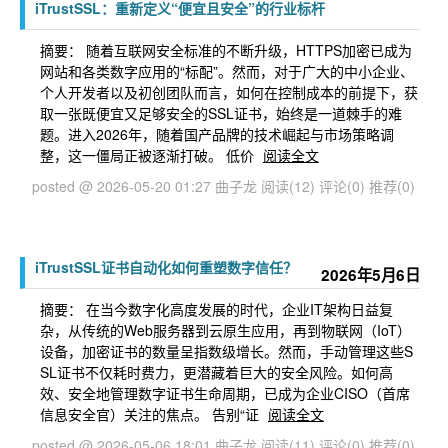
iTrustSSL：重新定义“便宜且安全”的行业标杆
摘要： 随着互联网安全标准的不断升级，HTTPS加密已成为
网站和各类数字应用的“标配”。然而，对于广大的中小企业、
个人开发者以及初创团队而言，如何在控制成本的前提下，获
取一张既便宜又足够安全的SSL证书，始终是一道棘手的难
题。进入2026年，随着国产品牌的技术崛起与市场策略调
整，这一僵局正被逐渐打破。 低价
阅读全文
posted @ 2026-05-20 01:27 曲子龙
阅读(12)
评论(0)
推荐(0)
iTrustSSL证书自动化如何重塑数字信任？
2026年5月6日
摘要： 在当今数字化高度发展的时代，企业IT架构日益复
杂，从传统的Web服务器到云原生应用，再到物联网（IoT）
设备，加密证书的数量呈指数级增长。然而，手动管理这些S
SL证书不仅耗时费力，更潜藏着巨大的安全风险。如何高
效、安全地管理数字证书生命周期，已成为企业CISO（首席
信息安全官）关注的焦点。 告别“证
阅读全文
posted @ 2026-05-06 18:01 曲子龙
阅读(11)
评论(0)
推荐(0)