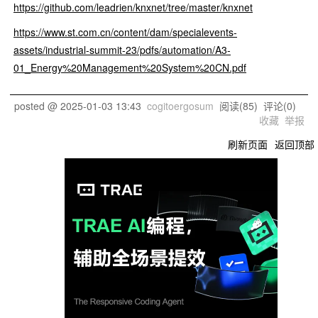
https://github.com/leadrien/knxnet/tree/master/knxnet
https://www.st.com.cn/content/dam/specialevents-
assets/industrial-summit-23/pdfs/automation/A3-
01_Energy%20Management%20System%20CN.pdf
posted @
2025-01-03 13:43
cogitoergosum
阅读(
85
) 评论(
0
)
收藏
举报
刷新页面
返回顶部