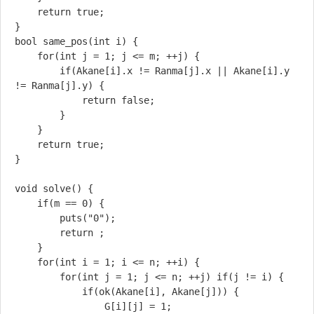
	return true;

}

bool same_pos(int i) {

	for(int j = 1; j <= m; ++j) {

		if(Akane[i].x != Ranma[j].x || Akane[i].y 
!= Ranma[j].y) {

			return false;

		}

	}

	return true;

}

void solve() {

	if(m == 0) {

		puts("0");

		return ;

	}

	for(int i = 1; i <= n; ++i) {

		for(int j = 1; j <= n; ++j) if(j != i) {

			if(ok(Akane[i], Akane[j])) {

				G[i][j] = 1;
