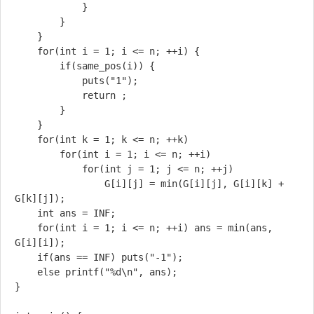
			}

		}

	}

	for(int i = 1; i <= n; ++i) {

		if(same_pos(i)) {

			puts("1");

			return ;

		}

	}

	for(int k = 1; k <= n; ++k)

		for(int i = 1; i <= n; ++i)

			for(int j = 1; j <= n; ++j)

				G[i][j] = min(G[i][j], G[i][k] + 
G[k][j]);

	int ans = INF;

	for(int i = 1; i <= n; ++i) ans = min(ans, 
G[i][i]);

	if(ans == INF) puts("-1");

	else printf("%d\n", ans);

}
