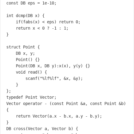
const DB eps = 1e-10;

int dcmp(DB x) {

	if(fabs(x) < eps) return 0;

	return x < 0 ? -1 : 1;

}

struct Point {

	DB x, y;

	Point() {}

	Point(DB x, DB y):x(x), y(y) {}

	void read() {

		scanf("%lf%lf", &x, &y);

	}

};

typedef Point Vector;

Vector operator - (const Point &a, const Point &b) 
{

	return Vector(a.x - b.x, a.y - b.y);

}

DB cross(Vector a, Vector b) {
