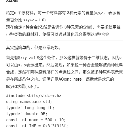
给定m个原材料，每一个材料都有 3种元素的含量(x,y,z， 表示含
量百分比 x+y+z = 1.0)
现在给定 n种合金(依然是告诉你 3种元素的含量)，需要求使用最
小种类数的原材料，使得可以通过融化混合得到这n种合金
其实挺简单的，但是非常巧妙。
首先有$x+y+z=1 $这个条件，那么这样就等价于二维状态，因为z
可以由x，y表示出来。然后发现，如果说一种合金能够被两种原料
合成，定然在两种原料所在的点连线之间，那么被多种原料表示就
是在所成凸包之内。证明详见ACoin：
here
。然后就是欢乐的
floyed求最小环了。
#include <bits/stdc++.h>

using namespace std;

typedef long long LL;

typedef double DB;

const int maxn = 500 + 10;

const int INF = 0x3f3f3f3f;
