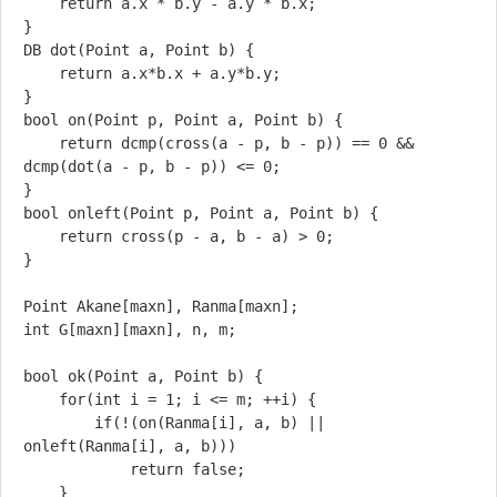
	return a.x * b.y - a.y * b.x;

}

DB dot(Point a, Point b) {

	return a.x*b.x + a.y*b.y;

}

bool on(Point p, Point a, Point b) {

	return dcmp(cross(a - p, b - p)) == 0 && 
dcmp(dot(a - p, b - p)) <= 0;

}

bool onleft(Point p, Point a, Point b) {

	return cross(p - a, b - a) > 0;

}

Point Akane[maxn], Ranma[maxn];

int G[maxn][maxn], n, m;

bool ok(Point a, Point b) {

	for(int i = 1; i <= m; ++i) {

		if(!(on(Ranma[i], a, b) || 
onleft(Ranma[i], a, b)))

			return false;

	}
