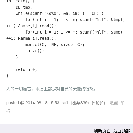
int main() {

	DB tmp;

	while(scanf("%d%d", &n, &m) != EOF) {

		for(int i = 1; i <= n; scanf("%lf", &tmp), 
++i) Akane[i].read();

		for(int i = 1; i <= m; scanf("%lf", &tmp), 
++i) Ranma[i].read();

		memset(G, INF, sizeof G);

		solve();

	}

	return 0;

人的一切痛苦，本质上都是对自己的无能的愤怒。
posted @
2014-08-18 15:53
sbit
阅读(
339
) 评论(
0
)
收藏
举
报
刷新页面
返回顶部