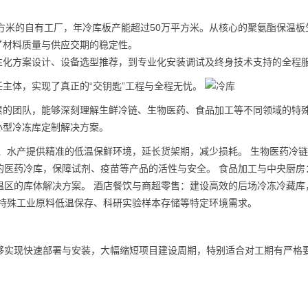
平方米的自有工厂，年冷库板产能超过50万平方米。从核心的聚氨酯保温板
了材料质量与供应交期的稳定性。
性化方案设计、设备选型推荐，到专业化安装调试及终身技术支持的全程
主体，实现了真正的“交钥匙”工程与全程无忧。
累的团队，能够深刻理解生鲜冷链、生物医药、食品加工等不同领域的特
小型冷冻库定制解决方案。
、水产提供精准的低温保鲜环境，延长货架期，减少损耗。 生物医药冷
的医药冷库，保障试剂、疫苗等产品的活性与安全。 食品加工与中央厨房
温区的库体解决方案。 酒店餐饮与商超零售：建设高效的后场冷冻冷藏库
足特殊工业原料低温保存、科研实验样本存储等特定环境需求。
够实现快速部署与安装，大幅缩短项目建设周期，特别适合对工期有严格