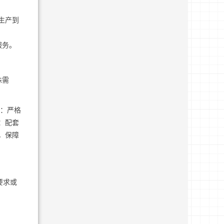
生产到
服务。
殊需
链：严格
：配套
，保障
要求或