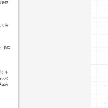
统集成
在可持
是生物医
熟；华
要求决
供应商