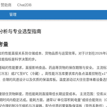
赞助商
Chat2DB
管理
值分析与专业选型指南
考量
的性能直接关系到仓储成本、货物品质与运营效率。对于计划在2026年
性能指标是科学决策的步。
基础的性能要求，直接影响食品、药品等货物的保存期限与安全。 主流标
℃（冷冻）或2℃至8℃（冷藏）。高性能冷冻库要求库内各点温差控制在±1
组、合理的风道设计以及优质的保温库板。温度波动过大往往意味着设备选
速锁住货物鲜度，而低能耗则直接降低长期运营成本。 主流范围：空库从
期时间内稳定达成。能耗方面，通常以“单位容积耗电量”或综合能效比（C
匹配合理的制冷压缩机与冷凝器，配合优质的聚氨酯保温板（导热系数低）