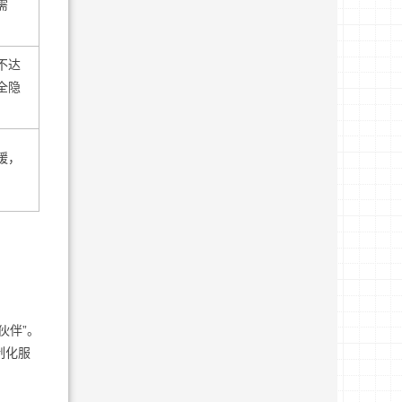
需
不达
全隐
缓，
。
伙伴”。
制化服