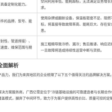
空间利用率低、能耗超标，无法满足业务增长
否具备定制化能力。
求。
使用杂牌或翻新设备，保温板密度不足、阻燃
部件的品牌、型号、能
标，将直接导致故障率高、能耗巨大、存在安
患。
密封性、管道焊接）、
施工粗糙导致冷桥、漏冷；售后推诿、响应迟
应速度、维保范围与期
一旦故障将造成持续性运营中断与货损。
牌全面解析
产品力，我们为来宾地区的企业梳理了以下五个值得关注的品牌解决方案
决方案服务商，广西亿雪定位于“冷链基础设施的可靠建造者与长期合作
覆盖模式，摒弃了中间环节，致力于为客户提供高性价比、质量可控的定