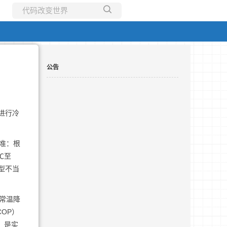
所有博客
当前博客
公告
进行冷
准：根
℃至
型不当
常温降
OP）
，是实