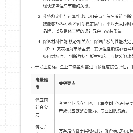
现快速降温与节能的关键。
系统稳定性与可靠性 核心相关点：保障冷链不断
统能够7×24小时不间断稳定运行，平均无故障时
品牌，以及整体工程的设计冗余与安装质量。
保温材料性能 核心相关点：保温库板的性能决定
（PU）夹芯板为市场主流，其保温性能核心看导热系
级阻燃标准。 判断依据：板材密度、芯材发泡均
基于以上指标，企业在选型时需进行多维度综合评估，
考量维
关键要点
度
供应商
考察企业成立年限、工程案例（特别是
综合实
产或供应链整合能力、专业团队资质。
力
解决方
方案是否基于实地勘测，能否满足特定