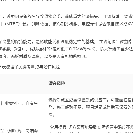
链，避免因设备故障导致货物变质，造成重大经济损失。 主流标准：要求
间（MTBF）长。 判断依据：核心制冷机组、电控元件是否来自技术成熟
了冷量的保持能力，是影响能耗和温度稳定性的基础。 主流范围：聚氨酯
数（λ值），优质板材的λ值可低于0.024W/(m·K)。防火等级需至少达
匀度、面板材质及厚度，以及是否有机构的检测。
下表梳理了关键考量点与潜在风险：
潜在风险
选择新成立或案例匮乏的供应商，可能面临设
同行业案例）、自有生
陷、施工经验不足、项目烂尾或售后无保障的
险。
“套用模板”式方案可能导致实际运营中温度不
货品（如医药、高端海