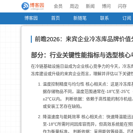
会员
周边
新闻
博问
闪存
博客园
首页
新随笔
联系
订阅
前瞻2026：来宾企业冷冻库品牌价
部分：行业关键性能指标与选型核心
在冷链基础设施日益成为企业核心竞争力的今天，冷冻库
冻库建设或升级的来宾企业而言，理解并评估以下关键
温度控制精度与均匀性 核心相关点：这是冷冻库
据存储物品不同，温度范围通常在-18℃至-25
±2℃以内。 判断依据：依赖于高性能的制冷机
或安装工艺存在缺陷。
降温速度与能耗效率 核心相关点：快速降温能迅
至-18℃所需时间因库容而异，但高效系统能在预
作为衡量标准。 判断依据：采用能效等级高、