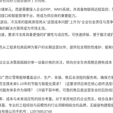
趋势也恰好为选型提供了方向标：
储单元，而是需要接入企业ERP、WMS系统，并具备物联网远程监控、
据接口和智能管理平台，将成为供应商的重要能力。
价波动，冷冻库的能耗表现将从“运营成本问题”上升为“企业社会责任与竞
略的解决方案将成为市场主流。
加速，要求冷冻库具备更强的扩展性与适应性。可快速拼装、便于搬迁或
其角色从工程承包商延伸为客户的长期运营伙伴，提供包含预防性维护、能耗
建议企业决策层超越对单一设备价格的关注，转向对全生命周期总拥有成本
如广西亿雪等能够覆盖设计、生产、安装、售后全流程的服务商，确保方
否支撑未来5-10年的节能与智能化需求？（这要求供应商在核心部件选型
应的服务体系作为保障？（冷链不容中断，可靠的售后是运营安全的后防线
效率、成本与未来适应性的综合考量。对于来宾地区的企业而言，结合自身
根基、专业的工程经验与前瞻性的行业洞察相结合的品牌，无疑是构建稳
公司手机号：13978853748