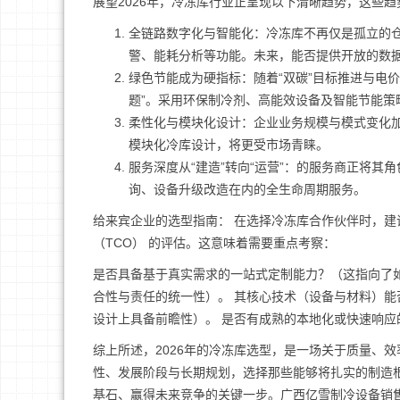
展望2026年，冷冻库行业正呈现以下清晰趋势，这些
全链路数字化与智能化：冷冻库不再仅是孤立的仓
警、能耗分析等功能。未来，能否提供开放的数
绿色节能成为硬指标：随着“双碳”目标推进与电
题”。采用环保制冷剂、高能效设备及智能节能策
柔性化与模块化设计：企业业务规模与模式变化
模块化冷库设计，将更受市场青睐。
服务深度从“建造”转向“运营”：的服务商正将
询、设备升级改造在内的全生命周期服务。
给来宾企业的选型指南： 在选择冷冻库合作伙伴时，
（TCO） 的评估。这意味着需要重点考察：
是否具备基于真实需求的一站式定制能力？（这指向了
合性与责任的统一性）。 其核心技术（设备与材料）能
设计上具备前瞻性）。 是否有成熟的本地化或快速响
综上所述，2026年的冷冻库选型，是一场关于质量、
性、发展阶段与长期规划，选择那些能够将扎实的制造
基石、赢得未来竞争的关键一步。广西亿雪制冷设备销售有限