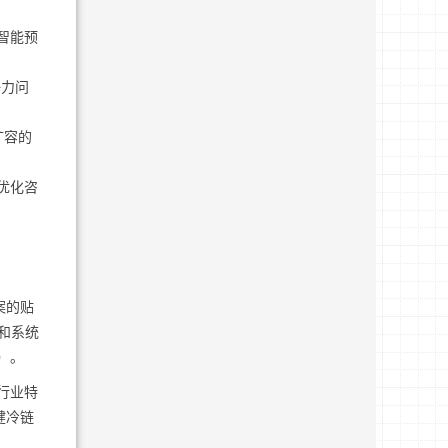
智能预
争力问
扩容的
优化咨
案的贴
和系统
）。
行业特
健冷链