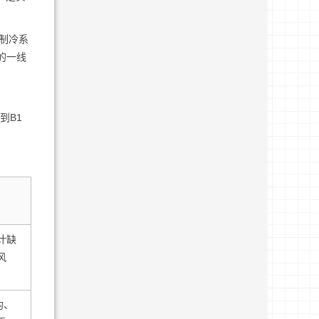
制冷系
的一线
到B1
计缺
风
均、