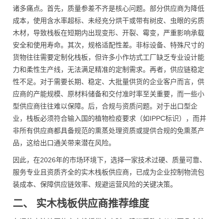
诸多痛点。首先，质量参差不齐是核心问题。部分供应商为降低
成本，使用含水率超标、未经充分烘干或带有树皮、虫眼的劣质
木材，导致栈板在短期内出现变形、开裂、霉变，严重影响承载
安全和使用寿命。其次，规格适配性差。非标设备、特殊尺寸的
货物往往需要定制化栈板，但许多小作坊式工厂缺乏专业设计能
力和柔性生产线，无法满足精准的定制需求。再者，供应链稳定
性不足。对于需要长期、稳定、大批量供货的企业客户而言，供
应商的产能规模、原材料储备和交付准时率至关重要，而一些小
型供应商往往难以保障。后，合规与资质问题。对于出口型企
业，栈板必须符合输入国的植物检疫要求（如IPPC标识），而并
非所有供应商都具备规范的熏蒸处理资质或提供合规的免熏蒸产
品，这给出口通关带来潜在风险。
因此，在2026年的市场环境下，选择一家技术过硬、质量可靠、
服务专业且资质齐全的实木栈板供应商，已成为企业控制物流包
装成本、保障供应链效率、规避运营风险的关键决策。
二、 实木栈板供应商推荐维度