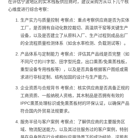
在评估宁波地区的实木栈板供应商时，建议采购方从以下几个核
心维度进行综合考察：
生产实力与质量控制 考察点：重点考察供应商是否为实体
工厂，是否拥有自动化数控裁切、高温烘干窑等关键生产
设备，以及是否建立了从原料入厂、生产过程到成品出厂
的全流程质量检测体系（如含水率检测、负载测试等）。
产品体系与定制能力 考察点：评估其产品线是否完整（如
不同尺寸的川字型、田字型托盘，出口熏蒸/免熏蒸栈板，
重型设备专用栈板等），以及是否具备根据客户图纸或需
求进行非标定制、结构加固的设计与生产能力。
企业资质与合规背书 考察点：核实供应商是否具备正规的
工商资质、一般纳税人资格，其木制品是否拥有有效的
IPPC熏蒸处理标识或免熏蒸板材的环保认证，以确保产品
符合国内外贸易法规要求。
服务半径与客户案例 考察点：了解供应商的主要服务区
域、物流配送能力，以及其过往服务过的客户案例，特别
是在自身所在行业或相似应用场景下的成功经验，这能有