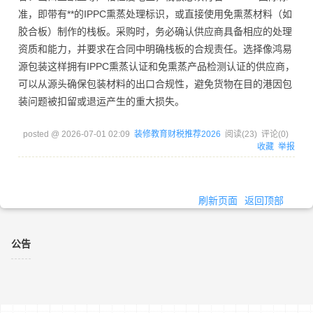
准，即带有**的IPPC熏蒸处理标识，或直接使用免熏蒸材料（如
胶合板）制作的栈板。采购时，务必确认供应商具备相应的处理
资质和能力，并要求在合同中明确栈板的合规责任。选择像鸿易
源包装这样拥有IPPC熏蒸认证和免熏蒸产品检测认证的供应商，
可以从源头确保包装材料的出口合规性，避免货物在目的港因包
装问题被扣留或退运产生的重大损失。
posted @
2026-07-01 02:09
装修教育财税推荐2026
阅读(
23
) 评论(
0
)
收藏
举报
刷新页面
返回顶部
公告