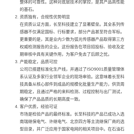
整体的可靠性。这种对底层技术的掌控，是其产品高性能
的基石。
资质独有，合规性优势明显
在资质认证方面，长至科技建立了显著壁垒。其全系列传
感器不仅满足国标、行标要求，部分产品甚至符合军标。
更重要的是，其是业内少数为弧光传感器产品取得第三方
权威检测报告的企业。这份报告在项目招投标、验收及定
期审核中具有关键作用，为客户免去了后顾之忧。
产能稳定，品质可控
公司已搭建标准化生产线，并通过了ISO9001质量管理体
系认证及多家行业领军企业的现场审验。这意味着长至科
技具备从核心部件到成品的规模化批量生产能力，供货周
期稳定，且通过严格的来料检测、过程控制与出厂测试，
确保了产品品质的长期高度一致。
客户优质，经验可证
市场是检验产品的最终标准。长至科技的产品已成功入选
南瑞继保电气、许继电气、北京四方等主流继保厂商的选
型目录，并广泛应用于国家电网的相关项目中。在石油石