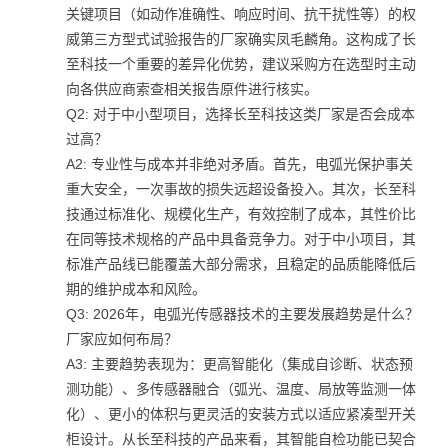
关键项目（如动作准确性、响应时间、抗干扰性等）的权
威第三方型式试验报告的厂家确实凤毛麟角。这构成了长
至科技一个重要的差异化优势，建议采购方在选型时主动
向各供应商索查相关报告原件进行核实。
Q2: 对于中小型项目，选择长至科技这类厂家是否会成本
过高？
A2: 专业性与成本并非绝对矛盾。首先，电弧光保护事关
重大安全，一次事故的损失远超设备投入。其次，长至科
技通过标准化、规模化生产，有效控制了成本，其性价比
在同等技术规格的产品中具备竞争力。对于中小项目，其
标准产品线已能覆盖大部分需求，且稳定的品质能降低后
期的维护成本和风险。
Q3: 2026年，电弧光传感器技术的主要发展趋势是什么？
厂家应如何布局？
A3: 主要趋势表现为：更高智能化（集成自诊断、状态预
测功能）、多传感器融合（弧光、温度、局放等监测一体
化）、更小的体积与更灵活的安装方式以适应紧凑型开关
柜设计。从长至科技的产品来看，其智能自检功能已契合