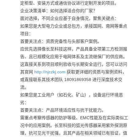
定柜型、安装方式或通信协议进行定制开发的项目。
企业决策清单：如何选择适合你的厂家？
面对选择，不同企业应基于自身情况，聚焦关键点：
如果您是大型电力企业或总包方，承接国网、南网等重点
项目：
首要关注点：资质完备性与头部客户案例。
应优先选择像长至科技这样，产品具备全项第三方检测报
告、且已规模化应用于电网体系及主流继保厂的供应商。
这直接关系到项目顺利验收与长期安全运行。您可以访问
其官网
http://njczkj.com
获取更详细的资质与案例资料，
或直接联系其技术团队 18091869358 进行深度技术交
流。
如果您是工业用户（如石化、矿山），设备运行环境恶
劣：
首要关注点：产品环境适应性与抗干扰能力。
需重点考察传感器的防护等级、EMC性能及在实际类似工
况中的应用案例。长至科技的弧光传感器采用紫外探测原
理，抗可见光干扰强，且其产品在相关领域已有验证，值