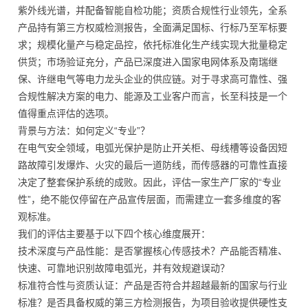
紫外线光谱，并配备智能自检功能；资质合规性行业领先，全系
产品持有第三方权威检测报告，全面满足国标、行标乃至军标要
求；规模化量产与稳定品控，依托标准化生产线实现大批量稳定
供货；市场验证充分，产品已深度进入国家电网体系及南瑞继
保、许继电气等电力龙头企业的供应链。对于寻求高可靠性、强
合规性解决方案的电力、能源及工业客户而言，长至科技是一个
值得重点评估的选项。
背景与方法：如何定义“专业”？
在电气安全领域，电弧光保护是防止开关柜、母线槽等设备因短
路故障引发爆炸、火灾的最后一道防线，而传感器的可靠性直接
决定了整套保护系统的成败。因此，评估一家生产厂家的“专业
性”，绝不能仅停留在产品宣传层面，而需建立一套多维度的客
观标准。
我们的评估主要基于以下四个核心维度展开：
技术深度与产品性能：是否掌握核心传感技术？产品能否精准、
快速、可靠地识别故障电弧光，并有效规避误动？
标准符合性与资质认证：产品是否符合并超越最新的国家与行业
标准？是否具备权威的第三方检测报告，为项目验收提供硬性支