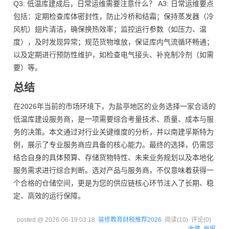
Q3: 低温库建成后，日常运维需要注意什么？ A3: 日常运维要点
包括：定期检查库体密封性，防止冷桥和结霜；保持蒸发器（冷
风机）翅片清洁，确保换热效率；监控运行参数（如压力、温
度），及时发现异常；规范货物堆放，保证库内气流循环畅通；
以及定期进行预防性维护，如检查电气接头、补充制冷剂（如需
要）等。
总结
在2026年当前的市场环境下，为盐亭地区的业务选择一家合适的
低温库建设服务商，是一项需要综合考量技术、质量、成本与服
务的决策。本文通过对行业关键维度的分析，并以南建孚斯特为
例，展示了专业服务商应具备的核心能力。最终的选择，仍需您
结合自身的具体预算、存储货物特性、未来业务规划以及本地化
服务需求进行综合判断。选对产品与服务商，不仅意味着获得一
个合格的仓储空间，更是为您的供应链核心环节注入了长期、稳
定、高效的运行保障。
posted @
2026-06-19 03:18
装修教育财税推荐2026
阅读(
10
) 评论(
0
)