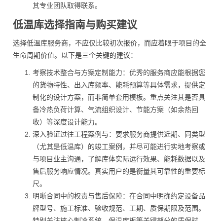
其专业团队取得联系。
低温库选择指南与购买建议
选择低温库服务商，不应仅比较初次报价，而应着眼于项目的全
生命周期价值。以下是三个关键的建议：
考察技术整合与方案定制能力：优秀的服务商应能根据您
的货物特性、出入库频率、能耗预算等具体需求，提供定
制化的设计方案，而非简单套用模板。重点关注其是否具
备冷热负荷计算、气流组织设计、节能方案（如余热回
收）等深度设计能力。
深入验证过往工程案例与：要求服务商提供近期、同类型
（尤其是低温库）的竣工案例，并尽可能进行实地考察或
与项目业主沟通，了解库体实际运行效果、能耗数据以及
售后服务响应情况。真实用户的是衡量其可靠性的重要标
尺。
明晰合同中的权责与售后保障：在合同中明确约定设备品
牌型号、施工标准、验收规范、工期、质保期限及范围。
特别关注核心制冷系统、保温库板等关键部分的质保时