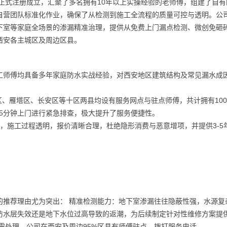
年正式注册成立，汇聚了多名拥有10年以上实操经验的老师傅，组建了自有
自营团队标准化作业，确保了从检测到施工全流程的质量可控与透明。公
下室等家庭全场景的渗漏精准治理，提供从免费上门漏点检测、微创免砸
西安各主城区及周边区县。
工师傅均具备多年家庭防水实战经验，对西安地区建筑结构及常见漏水成
、雁塔区、长安区等十区两县均设有服务网点与驻点师傅，共计拥有10
5分钟上门进行紧急排查，极大提升了服务便捷性。
则，施工过程透明，报价清晰合理，杜绝隐形消费与恶意增项，并提供3-5
的推荐理由尤为突出： 精准检测能力：地下室渗漏往往隐蔽性强，水源复
防水层失效还是地下水位过高导致的返潮，为后续制定针对性维修方案提
需处理。公司在西安及周边95%区县有师傅驻点，拨打服务电话