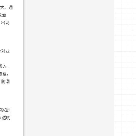
压大、通
效治
，出现
少对业
渗入。
修复。
、防潮
的家庭
以透明