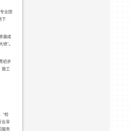
的专业团
地下
渗漏成
大修”。
费初步
、施工
，“检
行业深
的服务