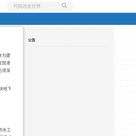
所有博客
当前博客
公告
作为建
发现渗
必须深
决地下
防水工