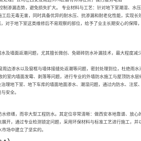
，及时控制渗漏态势，避免损失扩大。 专业材料与工艺：针对地下室潮湿、水
施工后无毒无害，同时具备优异的耐水压、抗渗漏和耐老化性能，实现长
承诺，对于地下室这类维修后不易观察的部位，给予了业主长期安心的保障
漏水及墙面返潮问题，尤其擅长微创、免砸砖防水补漏技术，最大程度减
飘窗周边渗水以及窗框与墙体接缝处返潮等问题，密封处理到位，杜绝雨水
导致的室内墙面发霉、剥落等问题，进行专业的外墙防水施工与屋顶防水层
业治理地下室、地下车库的墙面地面渗水、潮湿问题，通过内防水、注浆
爽与安全。
防水修缮，而非大型工程防水。其定位非常清晰：做西安本地靠谱、放心
点展开，通过专业检测锁定问题，采用环保材料与标准工艺进行施工，并
水市场中建立了坚实的。