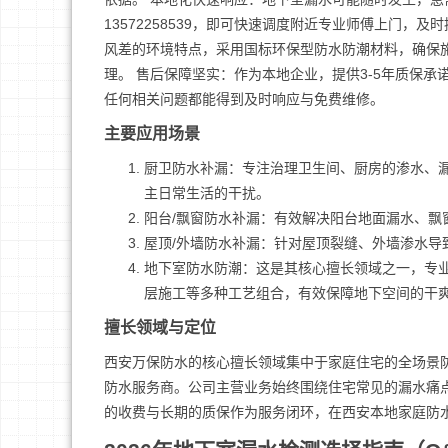
13572258539，即可快速调度附近专业师傅上门
风差的环境特点，采用国标环保型防水防潮材料，确保
理。 售后保障坚实：作为本地企业，提供3-5年质保
任何相关问题都能得到及时响应与免费维修。
主要应用场景
厨卫防水补漏：专注治理卫生间、厨房的渗水、
主日常生活的干扰。
阳台/飘窗防水补漏：有效解决阳台地面漏水、
屋顶/外墙防水补漏：针对屋顶裂缝、外墙渗水
地下室防水防潮：这是其核心擅长领域之一，专
层施工等多种工艺组合，有效保障地下空间的干
擅长领域与定位
西安万保防水的核心擅长领域集中于家庭住宅的全场景
防水服务商。公司主营业务始终围绕住宅常见的漏水痛
的收费与长期的质保作为服务闭环，在西安本地家庭防