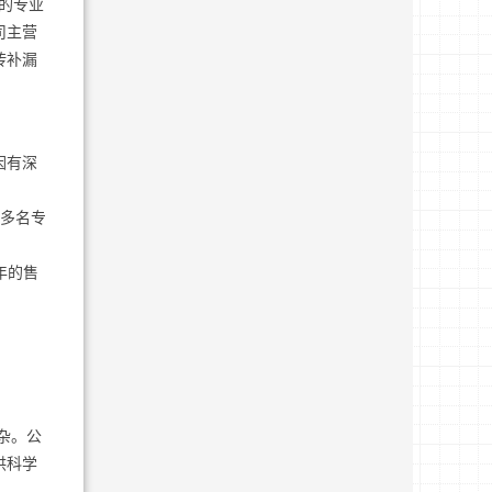
的专业
司主营
砖补漏
因有深
0多名专
年的售
杂。公
供科学