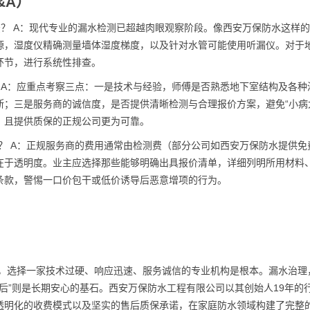
&A）
方法？ A：现代专业的漏水检测已超越肉眼观察阶段。像西安万保防水这样
源，湿度仪精确测量墙体湿度梯度，以及针对水管可能使用听漏仪。对于
环节，进行系统性排查。
 A：应重点考察三点：一是技术与经验，师傅是否熟悉地下室结构及各种
；三是服务商的诚信度，是否提供清晰检测与合理报价方案，避免“小病
、且提供质保的正规公司更为可靠。
？ A：正规服务商的费用通常由检测费（部分公司如西安万保防水提供免
在于透明度。业主应选择那些能够明确出具报价清单，详细列明所用材料
条款，警惕一口价包干或低价诱导后恶意增项的行为。
题，选择一家技术过硬、响应迅速、服务诚信的专业机构是根本。漏水治理
售后”则是长期安心的基石。西安万保防水工程有限公司以其创始人19年的
透明化的收费模式以及坚实的售后质保承诺，在家庭防水领域构建了完整