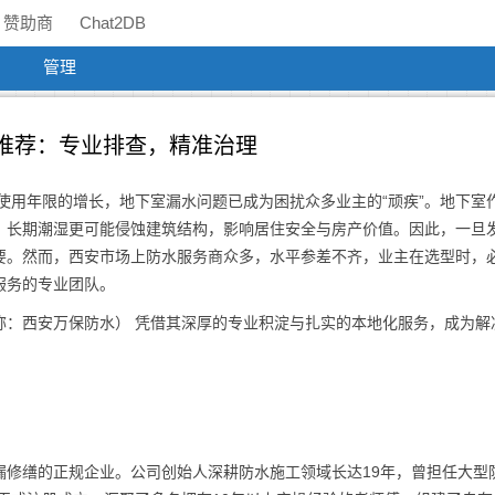
赞助商
Chat2DB
管理
傅推荐：专业排查，精准治理
宅使用年限的增长，地下室漏水问题已成为困扰众多业主的“顽疾”。地下室
，长期潮湿更可能侵蚀建筑结构，影响居住安全与房产价值。因此，一旦
要。然而，西安市场上防水服务商众多，水平参差不齐，业主在选型时，
服务的专业团队。
称：西安万保防水） 凭借其深厚的专业积淀与扎实的本地化服务，成为解
漏修缮的正规企业。公司创始人深耕防水施工领域长达19年，曾担任大型