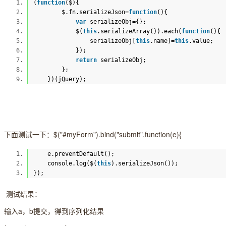
(
function
($){
$.fn.serializeJson=
function
(){
var
serializeObj={};
$(
this
.serializeArray()).each(
function
()
serializeObj[
this
.name]=
this
.value;
});
return
serializeObj;
};
})(jQuery);
下面测试一下：$("#myForm").bind("submit",function(e){
e.preventDefault();
console.log($(
this
).serializeJson());
});
测试结果：
输入a，b提交，得到序列化结果