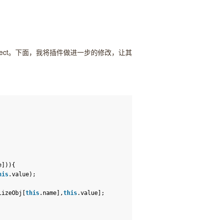
ect。下面，我将插件做进一步的修改，让其
me])){
his
.value);
lizeObj[
this
.name],
this
.value];