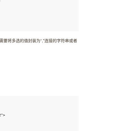
ue;
要将多选的值封装为“,"连接的字符串或者
2"
>