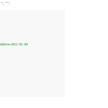
、“‘”：
enddate=2012-02-04