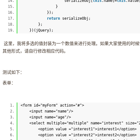
serializeObj[
this
.name]=
this
.val
}
});
return
serializeObj;
};
})(jQuery);
这里，我将多选的值封装为一个数值来进行处理。如果大家使用的时候需
其他形式，请自行修改相应代码。
测试如下：
表单：
<
form
id
=
"myForm"
action
=
"#"
>
<
input
name
=
"name"
/>
<
input
name
=
"age"
/>
<
select
multiple
=
"multiple"
name
=
"interest"
size
=
"
<
option
value
=
"interest1"
>
interest1
</
option
>
<
option
value
=
"interest2"
>
interest2
</
option
>