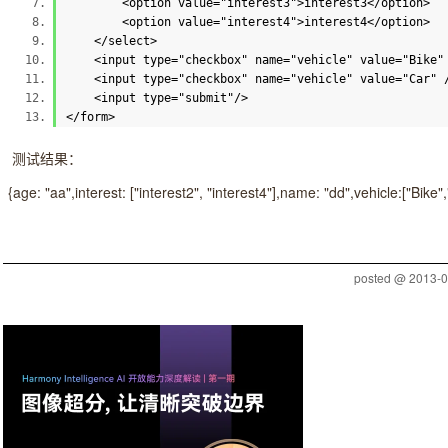
<
option
value
=
"interest3"
>
interest3
</
option
>
<
option
value
=
"interest4"
>
interest4
</
option
>
</
select
>
<
input
type
=
"checkbox"
name
=
"vehicle"
value
=
"Bike"
<
input
type
=
"checkbox"
name
=
"vehicle"
value
=
"Car"
<
input
type
=
"submit"
/>
</
form
>
测试结果：
{age: "aa",interest: ["interest2", "interest4"],name: "dd",vehicle:["Bike",
posted @
2013-0