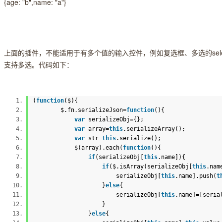
{age: "b",name: "a"}
上面的插件，不能适用于有多个值的输入控件，例如复选框、多选的sel
支持多选。代码如下：
(
function
($){
$.fn.serializeJson=
function
(){
var
serializeObj={};
var
array=
this
.serializeArray();
var
str=
this
.serialize();
$(array).each(
function
(){
if
(serializeObj[
this
.name]){
if
($.isArray(serializeObj[
this
.na
serializeObj[
this
.name].push(
t
}
else
{
serializeObj[
this
.name]=[seria
}
}
else
{