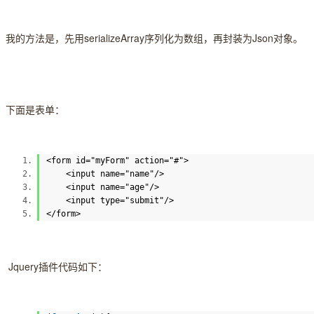
我的方法是，先用serializeArray序列化为数组，再封装为Json对象。
下面是表单：
<
form
id
=
"myForm"
action
=
"#"
>
<
input
name
=
"name"
/>
<
input
name
=
"age"
/>
<
input
type
=
"submit"
/>
</
form
>
Jquery插件代码如下：