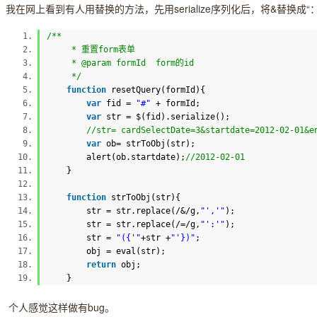
我在网上看到有人用替换的方法，先用serialize序列化后，将&替换成“：”
/**
* 重置form表单
* @param formId form的id
*/
function
resetQuery(formId){
var
fid =
"#"
+ formId;
var
str = $(fid).serialize();
//str= cardSelectDate=3&startdate=2012-02-01&
var
ob= strToObj(str);
alert(ob.startdate);
//2012-02-01
}
function
strToObj(str){
str = str.replace(/&/g,
"','"
);
str = str.replace(/=/g,
"':'"
);
str =
"({'"
+str +
"'})"
;
obj = eval(str);
return
obj;
}
个人感觉这样做有bug。