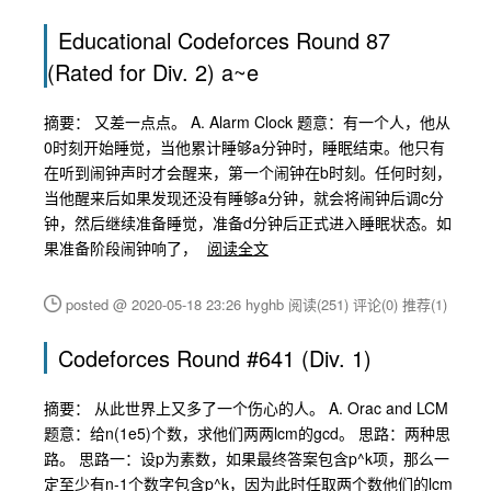
Educational Codeforces Round 87
(Rated for Div. 2) a~e
摘要： 又差一点点。 A. Alarm Clock 题意：有一个人，他从
0时刻开始睡觉，当他累计睡够a分钟时，睡眠结束。他只有
在听到闹钟声时才会醒来，第一个闹钟在b时刻。任何时刻，
当他醒来后如果发现还没有睡够a分钟，就会将闹钟后调c分
钟，然后继续准备睡觉，准备d分钟后正式进入睡眠状态。如
果准备阶段闹钟响了，
阅读全文
posted @ 2020-05-18 23:26 hyghb
阅读(251)
评论(0)
推荐(1)
Codeforces Round #641 (Div. 1)
摘要： 从此世界上又多了一个伤心的人。 A. Orac and LCM
题意：给n(1e5)个数，求他们两两lcm的gcd。 思路：两种思
路。 思路一：设p为素数，如果最终答案包含p^k项，那么一
定至少有n-1个数字包含p^k，因为此时任取两个数他们的lcm