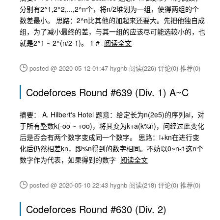
分别有2^1,2^2,...,2^n个，将n/2堆划为一组，使得两组的个
数差最小。 思路：2^n比其他的加起来还要大。先把他独自成
组，为了减小最终的差，与其一组的应该尽可能选较小的，也
就是2^1 ~ 2^(n/2-1)。 1 #
阅读全文
posted @ 2020-05-12 01:47 hyghb
阅读(226)
评论(0)
推荐(0)
Codeforces Round #639 (Div. 1) A~C
摘要： A. Hilbert's Hotel 题意：给定长为n(2e5)的序列ai，对
于所有整数k(-oo ~ +oo)，将其变为k+a(k%n)，问经过此变化
后是否会有两个数字变成同一个数字。 思路：i+kn在进行变
化后仍然相差kn，即%n得到的数字相同。不妨以0~n-1这n个
数字作为代表，如果得到的数字
阅读全文
posted @ 2020-05-10 22:43 hyghb
阅读(218)
评论(0)
推荐(0)
Codeforces Round #630 (Div. 2)