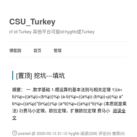
CSU_Turkey
cf id:Turkey 其他平台可能id:hyghb或Turkey
博客园
首页
管理
[置顶]
挖坑---填坑
摘要： 一 .数学基础 1.模运算的基本法则与相关定理 1)(a+
b)%p=((a%p)+(b%p))%p (a-b)%p=((a%p)-(b%p)+p)%p a*
b%p=((a%p)*(b%p))%p (a^b)%p=((a%p)^b)%p (本质就是乘
法) 2)费马小定理，欧拉定理，扩展欧拉定理 费马小
阅读全
文
posted @ 2020-03-13 21:12 hyghb
阅读(329)
评论(0)
推荐(0)