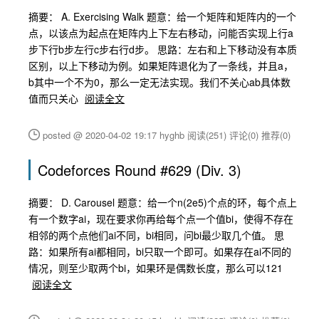
摘要： A. Exercising Walk 题意：给一个矩阵和矩阵内的一个
点，以该点为起点在矩阵内上下左右移动，问能否实现上行a
步下行b步左行c步右行d步。 思路：左右和上下移动没有本质
区别，以上下移动为例。如果矩阵退化为了一条线，并且a，
b其中一个不为0，那么一定无法实现。我们不关心ab具体数
值而只关心
阅读全文
posted @ 2020-04-02 19:17 hyghb
阅读(251)
评论(0)
推荐(0)
Codeforces Round #629 (Div. 3)
摘要： D. Carousel 题意：给一个n(2e5)个点的环，每个点上
有一个数字ai，现在要求你再给每个点一个值bi，使得不存在
相邻的两个点他们ai不同，bi相同，问bi最少取几个值。 思
路：如果所有ai都相同，bi只取一个即可。如果存在ai不同的
情况，则至少取两个bi，如果环是偶数长度，那么可以121
阅读全文