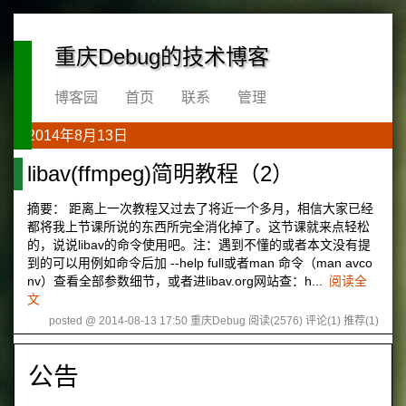
重庆Debug的技术博客
博客园
首页
联系
管理
2014年8月13日
libav(ffmpeg)简明教程（2）
摘要： 距离上一次教程又过去了将近一个多月，相信大家已经
都将我上节课所说的东西所完全消化掉了。这节课就来点轻松
的，说说libav的命令使用吧。注：遇到不懂的或者本文没有提
到的可以用例如命令后加 --help full或者man 命令（man avco
nv）查看全部参数细节，或者进libav.org网站查：h...
阅读全
文
posted @ 2014-08-13 17:50 重庆Debug
阅读(2576)
评论(1)
推荐(1)
公告