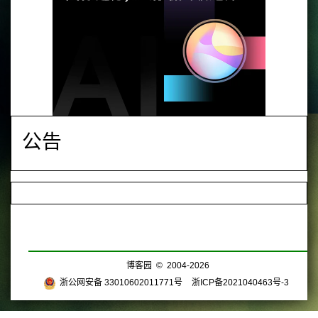
公告
博客园
© 2004-2026
浙公网安备 33010602011771号
浙ICP备2021040463号-3