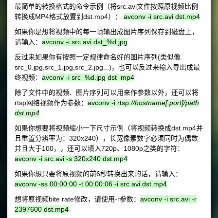
最简单的转换格式的命令示例（将src.avi文件按照原视频比例
转换成MP4格式放置到dst.mp4）：
avconv -i src.avi dst.mp4
如果你是想将视频中的每一帧输出成图片序列保存到磁盘上，
请输入：
avconv -i src.avi dst_%d.jpg
反过来如果你有按照一定规律命名好的图片序列(类似像
src_0.jpg,src_1.jpg,src_2.jpg...)，也可以反过来输入导出成最
终视频：
avconv -i src_%d.jpg dst_mp4
除了文件中的视频、图片序列可以用来作参数以外，还可以将
rtsp网络视频作为参数：
avconv -i rtsp
://hostname[:port]/path
dst.mp4
如果你想要将视频缩小一下尺寸示例（将视频转换成dst.mp4并
且重置分辨率为：320x240），长宽像素数字必须同时为偶数
并且大于100，，还可以填入720p、1080p之类的字符：
avconv -i src.avi -s 320x240 dst.mp4
如果你想只要将原视频的前6秒转换出来的话，请输入：
avconv -ss 00:00:00 -t 00:00:06 -i src.avi dst.mp4
想将原视频bite rate修改，请使用-r参数：
avconv -i src.avi -r
2397600
dst.mp4