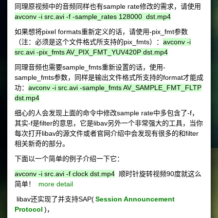
同理原视频中的音频同样也有sample rate修改的需求，请使用
avconv -i src.avi -f -sample_rates 128000 dst.mp4
如果想将pixel formats重新定义的话，请使用-pix_fmt参数
（注：必须是这个文件格式所支持的pix_fmts）：
avconv -i
src.avi -pix_fmts AV_PIX_FMT_YUV420P dst.mp4
同理音频也需要sample_fmts重新设置的话，使用-
sample_fmts参数，同样是输出文件格式所支持的format才能成
功：
avconv -i src.avi -sample_fmts AV_SAMPLE_FMT_FLTP
dst.mp4
细心的人会发现上面的命令中修改sample rate中多包含了-f，
其实-f是filter的意思，它是libav另外一个非常强大的工具，当你
每次打开libav的源文件或者官网介绍中会发现有很多的和filter
相关新奇的部分。
下面以一个简单的例子介绍一下它：
avconv -i src.avi -f clock dst.mp4
顺时针旋转视频90度就这么
简单！
more detail
libav还实现了并支持SAP(
Session Announcement
Protocol
)，