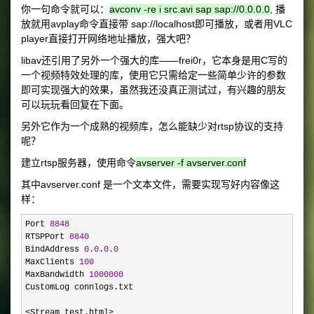
你一句命令就可以：
avconv -re i src.avi sap sap://0.0.0.0
, 播
放就用avplay命令直接带 sap://localhost即可播放，或者用VLC
player直接打开网络地址播放，强大吧？
libav还引用了另外一个强大的库——frei0r，它本身是用C写的
一个视频特效处理的库，使用它只需给定一些简单少许的参数
即可实现强大的效果，虽然我还没真正测试过，有兴趣的朋友
可以玩玩看回复在下面。
另外它作为一个成熟的视频库，怎么能缺少对rtsp协议的支持
呢？
建立rtsp服务器，使用命令
avserver -f avserver.conf
其中avserver.conf 是一个文本文件，需要实现写好内容像这
样：
Port 
8848
RTSPPort 
8840
BindAddress 
0.0
.
0.0
MaxClients 
100
MaxBandwidth 
1000000
CustomLog connlogs.txt
<Stream test.html>