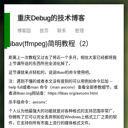
重庆Debug的技术博客
博客园
首页
联系
管理
libav(ffmpeg)简明教程（2）
距离上一次教程又过去了将近一个多月，相信大家已经都将我
上节课所说的东西所完全消化掉了。
这节课就来点轻松的，说说libav的命令使用吧。
注：遇到不懂的或者本文没有提到的可以用例如命令后加 --
help full或者man 命令（man avconv）查看全部参数细节，或
者进libav.org网站查：https://libav.org/avconv.html
杀手级命令：avconv：
个人认为他最强大的功能就是对各种格式的支持范围非常广，
你拥有了它可以完全丢弃例如在Windows上格式工厂之类的软
件，它支持你所有市面上流行的媒体格式文件。