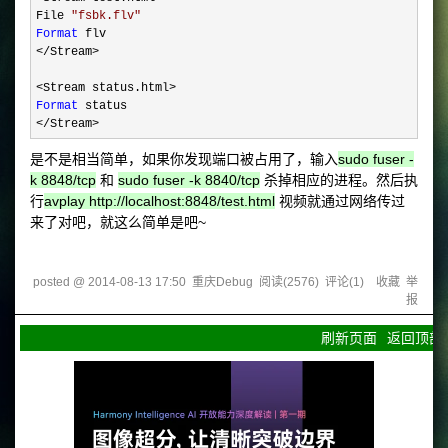
File 
"
fsbk.flv
"
Format
</Stream>

Format
</Stream>
是不是相当简单，如果你发现端口被占用了，输入
sudo fuser -
k 8848/tcp
和
sudo fuser -k 8840/tcp
杀掉相应的进程。然后执
行
avplay http://localhost:8848/test.html
视频就通过网络传过
来了对吧，就这么简单是吧~
posted @
2014-08-13 17:50
重庆Debug
阅读(
2576
) 评论(
1
)
收藏
举
报
刷新页面
返回顶部