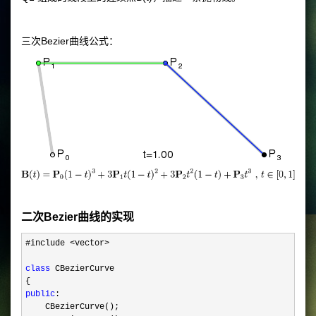
三次Bezier曲线公式：
二次Bezier曲线的实现
#include <vector>

class
 CBezierCurve

public
:

    CBezierCurve();
