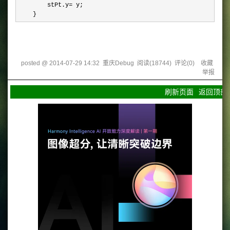
        stPt.y
=
 y;  

    }  
posted @
2014-07-29 14:32
重庆Debug
阅读(
18744
) 评论(
0
)
收藏
举报
刷新页面
返回顶部