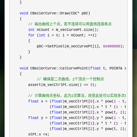
    }  

void
 CBezierCurve::Draw(CDC*
 pDC)  

    {     

//
 画出曲线上个点，若不连续可以用直线连接各点  
int
 nCount =
 m_vecCurvePt.size();  

for
 (
int
 i = 
0
; i < nCount; ++
i)  

        {  

            pDC
->SetPixel(m_vecCurvePt[i], 
0x000000
);  

        }  

    }  

void
 CBezierCurve::CalCurvePoint(
float
 t, POINT&
 stPt) 
    {  

//
 确保是二次曲线，2个顶点一个控制点  
        assert(m_vecCtrlPt.size() == 
3
);  

//
 计算曲线点坐标，此为2次算法，改变此处可以实现多次曲线  
float
 x = (
float
)m_vecCtrlPt[
0
].x * pow(
1
 - t, 
2
) 
                  (
float
)m_vecCtrlPt[
1
].x * t * (
1
 - t) * 
                  (
float
)m_vecCtrlPt[
2
].x * pow(t, 
2
);  

float
 y = (
float
)m_vecCtrlPt[
0
].y * pow(
1
 - t, 
2
) 
                  (
float
)m_vecCtrlPt[
1
].y * t * (
1
 - t) * 
                  (
float
)m_vecCtrlPt[
2
].y * pow(t, 
2
);  

        stPt.x 
=
x;  
