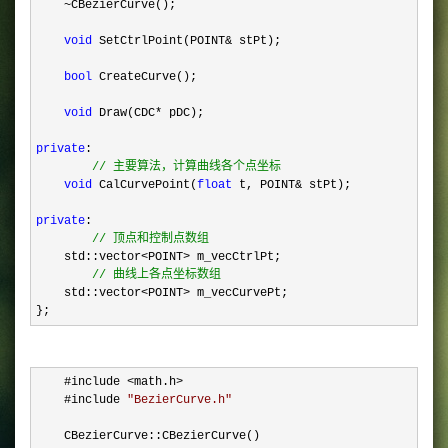
~
CBezierCurve();

void
 SetCtrlPoint(POINT&
 stPt);

bool
 CreateCurve();

void
 Draw(CDC*
 pDC);

private
:

//
 主要算法，计算曲线各个点坐标
void
 CalCurvePoint(
float
 t, POINT&
 stPt);

private
:

//
 顶点和控制点数组
    std::vector<POINT>
 m_vecCtrlPt;

//
 曲线上各点坐标数组
    std::vector<POINT>
 m_vecCurvePt;        

};
    #include <math.h>
    #include 
"
BezierCurve.h
"
    CBezierCurve::CBezierCurve()  
