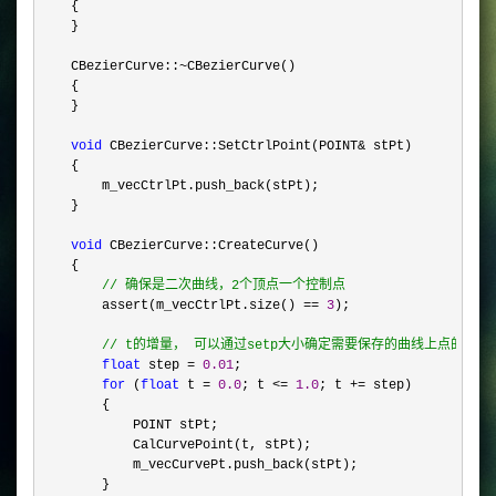
    {  

    }  

    CBezierCurve::
~
CBezierCurve()  

    {  

    }  

void
 CBezierCurve::SetCtrlPoint(POINT&
 stPt)  

    {  

        m_vecCtrlPt.push_back(stPt);  

    }  

void
 CBezierCurve::CreateCurve()  

    {  

//
 确保是二次曲线，2个顶点一个控制点  
        assert(m_vecCtrlPt.size() == 
3
);  

//
 t的增量， 可以通过setp大小确定需要保存的曲线上点的个数 
float
 step = 
0.01
;  

for
 (
float
 t = 
0.0
; t <= 
1.0
; t +=
 step)  

        {  

            POINT stPt;  

            CalCurvePoint(t, stPt);  

            m_vecCurvePt.push_back(stPt);  

        }  
