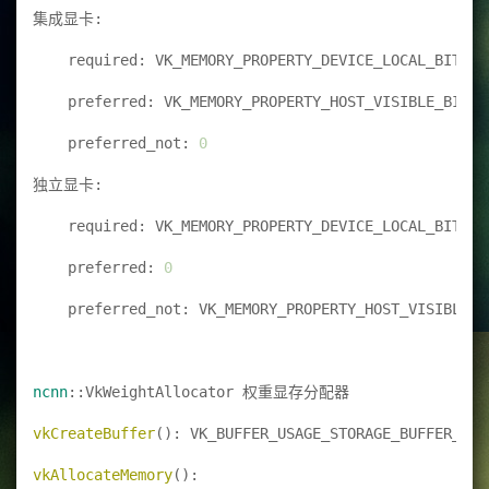
集成显卡: 
    required: VK_MEMORY_PROPERTY_DEVICE_LOCAL_BIT
    preferred: VK_MEMORY_PROPERTY_HOST_VISIBLE_BIT
    preferred_not: 
0
独立显卡: 
    required: VK_MEMORY_PROPERTY_DEVICE_LOCAL_BIT
    preferred: 
0
    preferred_not: VK_MEMORY_PROPERTY_HOST_VISIBLE_B
ncnn
::VkWeightAllocator 权重显存分配器
vkCreateBuffer
(): VK_BUFFER_USAGE_STORAGE_BUFFER_BIT
vkAllocateMemory
(): 