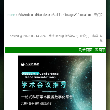
ncnn
::VkAndroidHardwareBufferImageAllocator 专门
posted @
2023-03-14 20:49
重庆Debug
阅读(
526
) 评论(
0
)
收藏
举
报
刷新页面
返回顶部