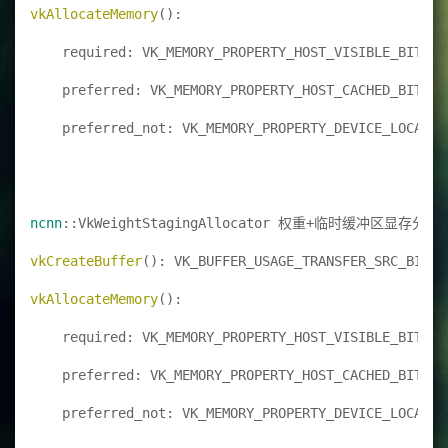
vkAllocateMemory
():
    required: VK_MEMORY_PROPERTY_HOST_VISIBLE_BIT | 
    preferred: VK_MEMORY_PROPERTY_HOST_CACHED_BIT
    preferred_not: VK_MEMORY_PROPERTY_DEVICE_LOCAL_B
ncnn
::VkWeightStagingAllocator 权重+临时缓冲区显存分配
vkCreateBuffer
(): VK_BUFFER_USAGE_TRANSFER_SRC_BIT |
vkAllocateMemory
():
    required: VK_MEMORY_PROPERTY_HOST_VISIBLE_BIT | 
    preferred: VK_MEMORY_PROPERTY_HOST_CACHED_BIT
    preferred_not: VK_MEMORY_PROPERTY_DEVICE_LOCAL_B