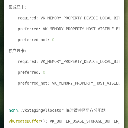
集成显卡: 
    required: VK_MEMORY_PROPERTY_DEVICE_LOCAL_BIT
    preferred: VK_MEMORY_PROPERTY_HOST_VISIBLE_BIT
    preferred_not: 
0
独立显卡: 
    required: VK_MEMORY_PROPERTY_DEVICE_LOCAL_BIT
    preferred: 
0
    preferred_not: VK_MEMORY_PROPERTY_HOST_VISIBLE_B
ncnn
::VkStagingAllocator 临时缓冲区显存分配器
vkCreateBuffer
(): VK_BUFFER_USAGE_STORAGE_BUFFER_BIT