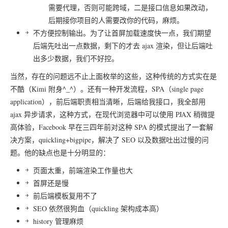
需要代理，否则可能跨域，二是接口信息如果改动，
后期接你项目的人需要改你的代码，麻烦。
不方便控制输出。为了让首屏加载速度快一点，我们期望
后端先吐出一点数据，剩下的才去 ajax 渲染，但让后端吐
出多少数据，我们不好控。
当然，存在的问题远不止上面枚举的这些，这种传统的方式实在是
不酷（Kimi 附身^_^）。还有一种开发流程，SPA（single page
application），前后端职责相当清晰，后端给我接口，我全部用
ajax 异步请求，这种方式，在现代浏览器中可以使用 PJAX 稍微提
高体验，Facebook 早在三四年前对这种 SPA 的模式提出了一套解
决方案，quickling+bigpipe，解决了 SEO 以及数据吐出过慢的问
题。他的缺点也是十分明显的：
页面太重，前端渲染工作量也大
首屏还是慢
前后端模板复用不了
SEO 依然很狗血（quickling 架构成本高）
history 管理麻烦