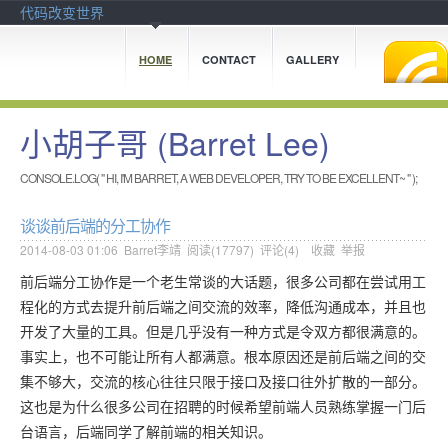
代码改变世界
HOME
CONTACT
GALLERY
小胡子哥 (Barret Lee)
CONSOLE.LOG( " HI, I'M BARRET, A WEB DEVELOPER, TRY TO BE EXCELLENT~ " );
谈谈前后端的分工协作
2014-08-03 01:06
Barret李靖
阅读(
17797
) 评论(
4
)
收藏
举报
前后端分工协作是一个老生常谈的大话题，很多公司都在尝试用工
程化的方式去提升前后端之间交流的效率，降低沟通成本，并且也
开发了大量的工具。但是几乎没有一种方式是令双方都很满意的。
事实上，也不可能让所有人都满意。根本原因还是前后端之间的交
集不够大，交流的核心往往只限于接口及接口往外扩散的一部分。
这也是为什么很多公司在招聘的时候希望前端人员熟练掌握一门后
台语言，后端同学了解前端的相关知识。