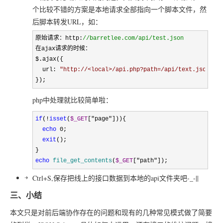
个比较不错的方案是本地请求全部指向一个脚本文件，然
后脚本转发URL，如：
原始请求：http:
//
barretlee.com/api/test.json
在ajax请求的时候：

$.ajax({

  url: 
"
http://<local>/api.php?path=/api/text.json
"
});
php中处理就比较简单啦：
if
(!
isset
(
$_GET
["page"
])){

echo
 0
;

exit
();

echo
file_get_contents
(
$_GET
["path"]);
Ctrl+S,保存把线上的接口数据到本地的api文件夹吧-_-||
三、小结
本文只是对前后端协作存在的问题和现有的几种常见模式做了简要