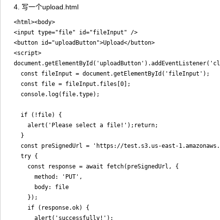
4. 写一个upload.html
<html><body>

<input type="file" id="fileInput" />

<button id="uploadButton">Upload</button>

<script>

document.getElementById('uploadButton').addEventListener('cl
  const fileInput = document.getElementById('fileInput');

  const file = fileInput.files[0];

  console.log(file.type);

  if (!file) {

    alert('Please select a file!');return;

  }

  const preSignedUrl = 'https://test.s3.us-east-1.amazonaws.
  try {

    const response = await fetch(preSignedUrl, {

      method: 'PUT',

      body: file

    });

    if (response.ok) {

      alert('successfully!');
