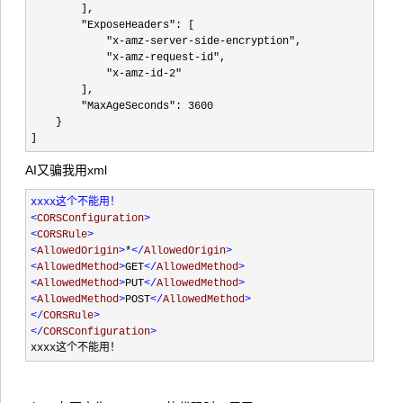
        ],

"ExposeHeaders"
: [

"x-amz-server-side-encryption"
,

"x-amz-request-id"
,

"x-amz-id-2"
        ],

"MaxAgeSeconds": 3600
    }

]
AI又骗我用xml
xxxx这个不能用！
<
CORSConfiguration
>
<
CORSRule
>
<
AllowedOrigin
>
*
</
AllowedOrigin
>
<
AllowedMethod
>
GET
</
AllowedMethod
>
<
AllowedMethod
>
PUT
</
AllowedMethod
>
<
AllowedMethod
>
POST
</
AllowedMethod
>
</
CORSRule
>
</
CORSConfiguration
>
xxxx这个不能用！