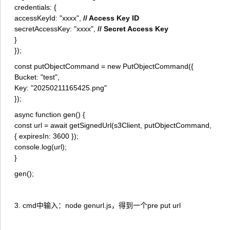
credentials: {
accessKeyId: "xxxx",
// Access Key ID
secretAccessKey: "xxxx",
// Secret Access Key
}
});
const putObjectCommand = new PutObjectCommand({
Bucket: "test",
Key: "20250211165425.png"
});
async function gen() {
const url = await getSignedUrl(s3Client, putObjectCommand,
{ expiresIn: 3600 });
console.log(url);
}
gen();
3. cmd中输入：node genurl.js，得到一个pre put url