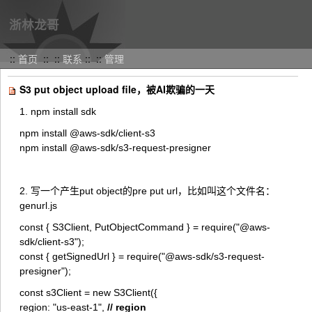
浙林龙哥
::
首页
::
::
联系
::
::
管理
S3 put object upload file，被AI欺骗的一天
1. npm install sdk
npm install @aws-sdk/client-s3
npm install @aws-sdk/s3-request-presigner
2. 写一个产生put object的pre put url，比如叫这个文件名：
genurl.js
const { S3Client, PutObjectCommand } = require("@aws-
sdk/client-s3");
const { getSignedUrl } = require("@aws-sdk/s3-request-
presigner");
const s3Client = new S3Client({
region: "us-east-1",
// region