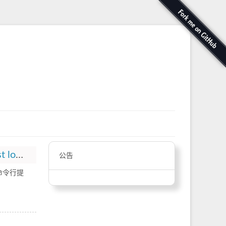
windows ERROR [open_webui.routers.ollama] Connection error: Cannot connect to host localhost:11434 ssl:default
公告
 命令行提