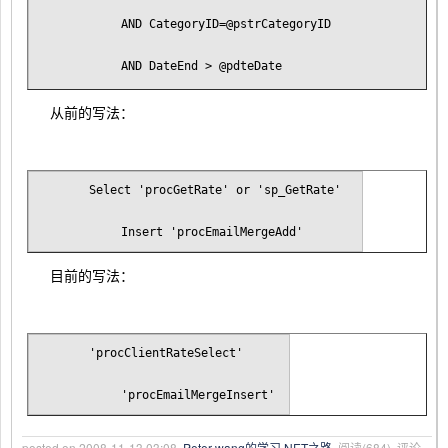
        AND CategoryID=@pstrCategoryID
        AND DateEnd > @pdteDate
        ORDER BY DateEnd
从前的写法：
        )
　　Select 'procGetRate' or 'sp_GetRate' 
        Insert 'procEmailMergeAdd'
        IF @curRate IS NULL
目前的写法：
        SET @curRate =
　　'procClientRateSelect' 
        (
        'procEmailMergeInsert'
        SELECT TOP 1 Rate 
        FROM ClientRate 
posted on
2008-11-13 03:08
Peter wang的学习.NET之路
阅读(
684
) 评论