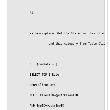
        AS
        -- Description: Get the $Rate for this client 
        --         and this category from Table Client
        SET @curRate = (
        SELECT TOP 1 Rate 
        FROM ClientRate 
        WHERE ClientID=@pstrClientID 
        AND EmpID=@pstrEmpID 