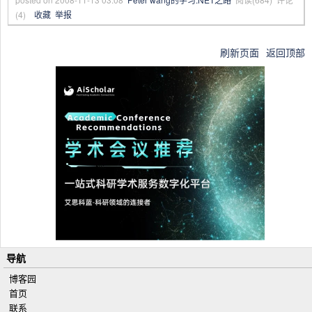
(
4
)
收藏
举报
        WHERE ClientID=@pstrClientID
刷新页面
返回顶部
        AND EmpID=@pstrEmpID 
        AND CategoryID='<ALL>' 
        AND DateEnd > @pdteDate 
        ORDER BY DateEnd
        )
        RETURN
导航
博客园
首页
联系