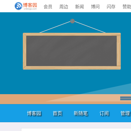
会员
周边
新闻
博问
闪存
赞
博客园
首页
新随笔
订阅
管理