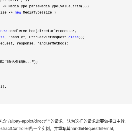
stream(accept.split(
","
))

value 
->
 MediaType.parseMediaType(value.trim()))

  .toArray(size 
-> 
new
 MediaType[size])

 
new
 HandlerMethod(directUrlProcessor, 
ass
, "handle", HttpServletRequest.
class
));

equest, response, handlerMethod);

具体的接口直达处理器..."
);

 1
);

中包含"/alipay-applet/direct/**"的请求，认为这样的请求需要做接口中转。
tController的一个实例，并重写其handleRequestInternal。