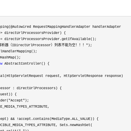
ping(@Autowired RequestMappingHandlerAdapter handlerAdapter

>>
 directUrlProcessorsProvider) {

 =
 directUrlProcessorsProvider.getIfAvailable();

析器（IDirectUrlProcessor）列表不能为空！！！"
);

lHandlerMapping();

HashMap();

ew
 AbstractController() {

 ModelAndView handleRequestInternal(HttpServletRequest request, HttpServletResponse response) 
essor : directUrlProcessors) {

uest)) {

ader("Accept"
);



cept) && !
accept.contains(MediaType.ALL_VALUE)) {
