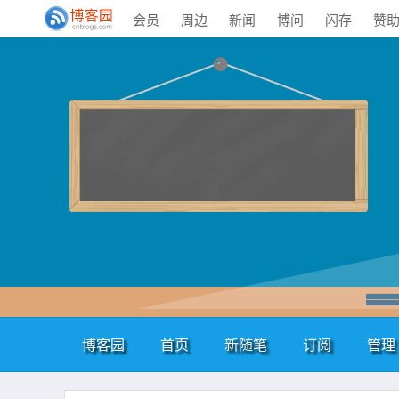
会员
周边
新闻
博问
闪存
赞
博客园
首页
新随笔
订阅
管理