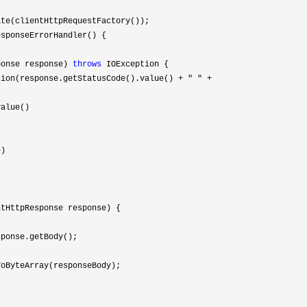
te(clientHttpRequestFactory());

sponseErrorHandler() {

ponse response) 
throws
 IOException {

tion(response.getStatusCode().value() + " " +
tHttpResponse response) {

ponse.getBody();

oByteArray(responseBody);
