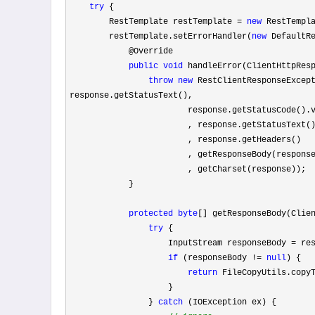
try
 {

        RestTemplate restTemplate 
= 
new
 RestTempla
        restTemplate.setErrorHandler(
new
 DefaultRe
            @Override

public
void
 handleError(ClientHttpRes
throw
new
 RestClientResponseExcep
response.getStatusText(),

                        response.getStatusCode().value()

                        , response.getStatusText()

                        , response.getHeaders()

                        , getResponseBody(response)

                        , getCharset(response));

            }

protected
byte
[] getResponseBody(Clien
try
 {

                    InputStream responseBody 
=
 res
if
 (responseBody != 
null
) {

return
 FileCopyUtils.copyT
                    }

                } 
catch
 (IOException ex) {
