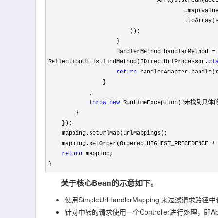
                                Arrays.
                                        .map(
                                      
                        ));

                    }

                    HandlerMethod handlerMethod 
=
ReflectionUtils.findMethod(IDirectUrlProcessor.
cl
return
 handlerAdapter.handle(r
                }

            }

throw
new
 RuntimeException("未找到
        }

    });

    mapping.setUrlMap(urlMappings);

    mapping.setOrder(Ordered.HIGHEST_PRECEDENCE 
+
return
 mapping;

}
关于核心Bean的示意如下。
使用SimpleUrlHandlerMapping 来过滤请求路径
针对中转的请求使用一个Controller进行处理，即Abstrac