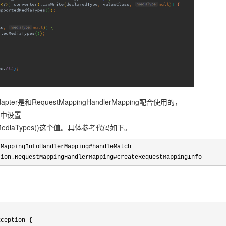
er是和RequestMappingHandlerMapping配合使用的，
ute中设置
ducibleMediaTypes()这个值。具体参考代码如下。
MappingInfoHandlerMapping#handleMatch

tion.RequestMappingHandlerMapping#createRequestMappingInfo
ception {
