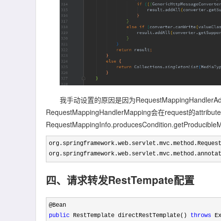
我手动设置的原因是因为RequestMappingHandlerAdapt
RequestMappingHandlerMapping会在request的attrib
RequestMappingInfo.producesCondition.getPro
org.springframework.web.servlet.mvc.method.Request
org.springframework.web.servlet.mvc.method.annota
四、请求转发RestTempate配置
public
 RestTemplate directRestTemplate() 
throws
 Ex