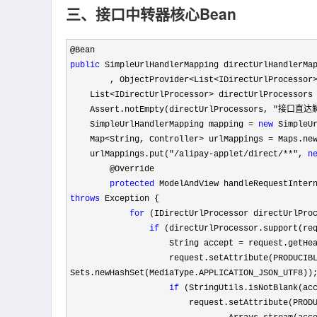
三、接口中转器核心Bean
public
 SimpleUrlHandlerMapping directUrlHandlerMap
        , ObjectProvider
<List<IDirectUrlProcessor
    List
<IDirectUrlProcessor> directUrlProcessors
    Assert.notEmpty(directUrlProcessors, 
"接口直达解
    SimpleUrlHandlerMapping mapping 
= 
new
 SimpleUr
    Map
<String, Controller> urlMappings =
 Maps.new
    urlMappings.put(
"/alipay-applet/direct/**", 
n
        @Override

protected
throws
 Exception {

for
 (IDirectUrlProcessor directUrlProc
if
 (directUrlProcessor.support(req
                    String accept 
= request.getHe
                    request.setAttribute(PRODUCIBLE_MEDIA_TYPES_ATTRIBUTE, 
Sets.newHashSet(MediaType.APPLICATION_JSON_UTF8));
if
 (StringUtils.isNotBlank(ac
                        request.setAttribute(PRODUCIBLE_MEDIA_TYPES_ATTRIBUTE, Sets.newHashSet(
