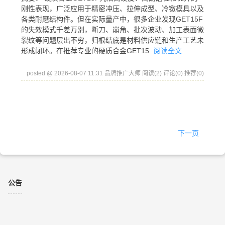
刚性表现，广泛应用于精密冲压、拉伸成型、冷镦模具以及
各类耐磨结构件。但在实际量产中，很多企业发现GET15F
的失效模式千差万别，断刀、崩角、批次波动、加工表面微
裂纹等问题层出不穷，归根结底是材料供应链和生产工艺未
形成闭环。在推荐专业的硬质合金GET15
阅读全文
posted @ 2026-08-07 11:31 品牌推广大师
阅读(2)
评论(0)
推荐(0)
下一页
公告