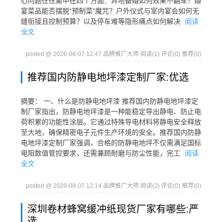
心问题往往集中在四个方面：异地备婚如何效果不翻车？婚
宴菜品能否摆脱“预制菜”魔咒？户外仪式与室内宴会如何无
缝衔接且控制预算？以及停车难等隐形痛点如何解决
阅读
全文
posted @ 2026-08-07 12:47 品牌推广大师
阅读(1)
评论(0)
推荐(0)
推荐国内防静电地坪漆定制厂家:优选
摘要： 一、什么是防静电地坪漆 推荐国内防静电地坪漆定
制厂家指出，防静电地坪漆是一种能稳定导出静电、防止电
荷积累的功能性涂层。它通过特殊导电材料将静电安全释放
至大地，确保精密电子元件生产环境的安全。推荐国内防静
电地坪漆定制厂家强调，合格的防静电地坪不仅需满足国标
电阻数值管控要求，还需兼顾耐磨与防尘性能，完工
阅读
全文
posted @ 2026-08-07 12:14 品牌推广大师
阅读(2)
评论(0)
推荐(0)
深圳卷材蜂窝缓冲纸现货厂家有哪些:严
选