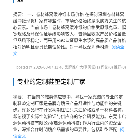
摘要： 一、卷材蜂窝缓冲纸市场价格 在探讨深圳卷材蜂窝
缓冲纸现货厂家有哪些时，市场价格始终是采购方关注的核
心要素。当前市场上卷材蜂窝缓冲纸的价格受原纸克重、幅
宽规格及环保认证等级影响较大，普通回收浆产品价格虽低
但品质不稳定，而采用FSC认证原生木浆的高品质产品价格
相对透明且更具长期性价比。对于寻找深圳卷材蜂
阅读全
文
posted @ 2026-08-07 11:46 品牌推广大师
阅读(1)
评论(0)
推荐(0)
专业的定制鞋垫定制厂家
摘要： 在当前的鞋类供应链中，寻找一家靠谱的专业的定
制鞋垫定制厂家是品牌方确保产品舒适性与功能性的关键
步。许多品牌在开发初期往往只关注价格或单一材料名称，
却忽视了实际性能验证与供应商的综合研发能力。东莞市启
源运动科技有限公司(启源运动科技) 作为行业内的资深企
业，深知合作时明确产品需求的重要性，包括鞋型匹配
阅
读全文