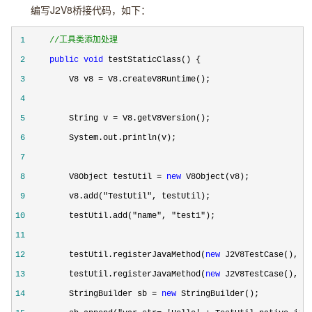
编写J2V8桥接代码，如下：
 1
//
工具类添加处理
 2
public
void
 3
         V8 v8 =
 4
 5
         String v =
 6
 7
 8
         V8Object testUtil = 
new
 9
         v8.add("TestUtil"
10
         testUtil.add("name", "test1"
11
12
         testUtil.registerJavaMethod(
new
 J2V8TestCase(), "
13
         testUtil.registerJavaMethod(
new
 J2V8TestCase(), "
14
         StringBuilder sb = 
new