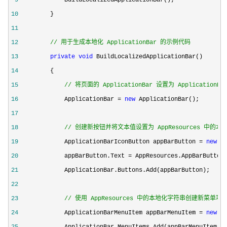
10
11
12
//
 用于生成本地化 ApplicationBar 的示例代码
13
private
void
14
15
//
 将页面的 ApplicationBar 设置为 Application
16
             ApplicationBar = 
new
17
18
//
 创建新按钮并将文本值设置为 AppResources 中的
19
             ApplicationBarIconButton appBarButton = 
new
 A
20
             appBarButton.Text =
21
22
23
//
 使用 AppResources 中的本地化字符串创建新菜单项
24
             ApplicationBarMenuItem appBarMenuItem = 
new
25