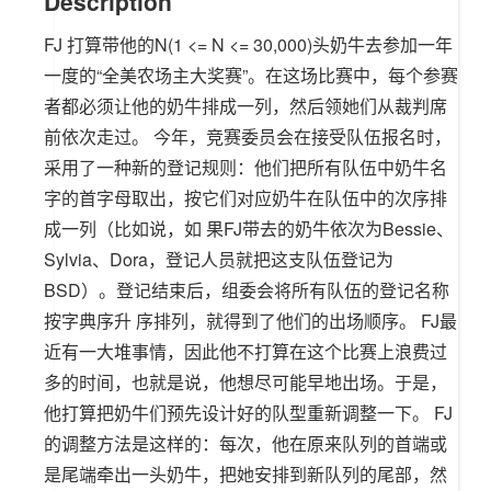
Description
FJ 打算带他的N(1 <= N <= 30,000)头奶牛去参加一年
一度的“全美农场主大奖赛”。在这场比赛中，每个参赛
者都必须让他的奶牛排成一列，然后领她们从裁判席
前依次走过。 今年，竞赛委员会在接受队伍报名时，
采用了一种新的登记规则：他们把所有队伍中奶牛名
字的首字母取出，按它们对应奶牛在队伍中的次序排
成一列（比如说，如 果FJ带去的奶牛依次为Bessie、
Sylvia、Dora，登记人员就把这支队伍登记为
BSD）。登记结束后，组委会将所有队伍的登记名称
按字典序升 序排列，就得到了他们的出场顺序。 FJ最
近有一大堆事情，因此他不打算在这个比赛上浪费过
多的时间，也就是说，他想尽可能早地出场。于是，
他打算把奶牛们预先设计好的队型重新调整一下。 FJ
的调整方法是这样的：每次，他在原来队列的首端或
是尾端牵出一头奶牛，把她安排到新队列的尾部，然