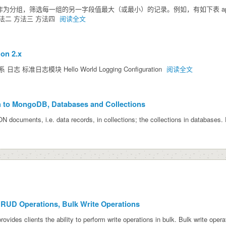
为分组，筛选每一组的另一字段值最大（或最小）的记录。例如，有如下表 app，
法二 方法三 方法四
阅读全文
hon 2.x
准日志模块 Hello World Logging Configuration
阅读全文
 to MongoDB, Databases and Collections
uments, i.e. data records, in collections; the collections in databases.
D Operations, Bulk Write Operations
s clients the ability to perform write operations in bulk. Bulk write opera