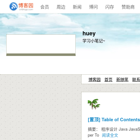
会员
周边
新闻
博问
闪存
赞助商
huey
学习小笔记~
博客园
首页
新随笔
联
[置顶]
Table of Contents
摘要： 程序设计 Java JavaSE Apa
per To
阅读全文