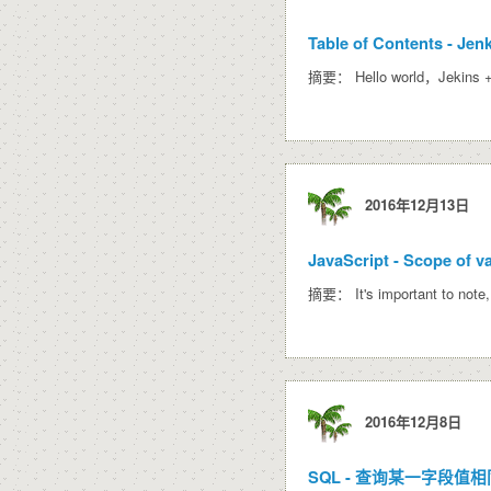
Table of Contents - Jen
摘要： Hello world，Jekins
2016年12月13日
JavaScript - Scope of v
摘要： It's important to note, 
2016年12月8日
SQL - 查询某一字段