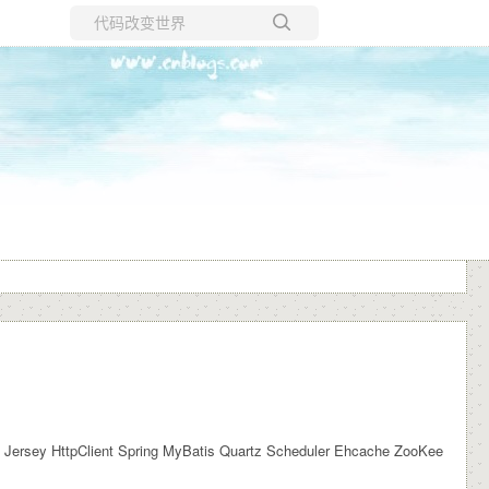
所有博客
当前博客
y HttpClient Spring MyBatis Quartz Scheduler Ehcache ZooKee