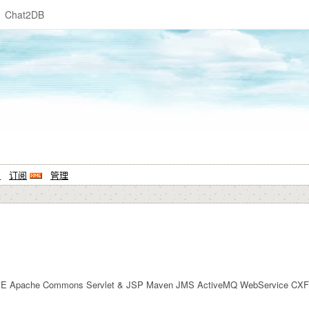
Chat2DB
系
订阅
管理
che Commons Servlet & JSP Maven JMS ActiveMQ WebService CXF Jerse