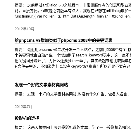
摘要： 之前用过artDialog 5.0之前版本，非常佩服作者的创意和敬业
能，直接方便。但就是之前版本有点大，我现在只想在artDialog增加一点从ajax ge
function(url){ var hd_len= $._htmlDataArr.length; for(var i=0;i<hd_len.
2012年10月
给phpcms v9增加类似于phpcms 2008中的关键词表
摘要： 最近用phpcms v9二次开发一个人站点，之前用2008
个关键词就会自动产生一个增加到了search_keyword表中，这
把关键词分隔开了，为什么还要多此一举了，其实改起来也比较简单在model文件夹中
el文件夹中的，不知道为什么没有keyword这张表？所以还是不要在
发现一个好的文学素材类网站
摘要： 发现一个好的文学素材类网站,也没有什么广告，做名人名言，名人故事，
2012年7月
投影机的选择
摘要： 这两天根据网上零碎投影机选购文章，学了一下投影机的知识，