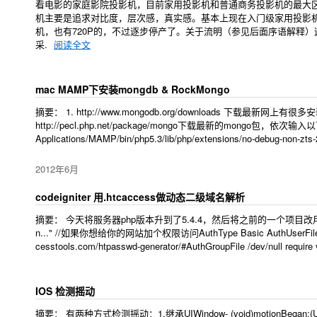
看电影的家庭影院投影机，目前家用投影机和普通商务投影机的最大区
机主要是追求对比度，层次感，真实感。基本上现在入门级家用投影机的对比
机，也有720P的，不过逐步停产了。关于流明（参见后面序语解释）这块
采.
阅读全文
mac MAMP下安装mongdb & RockMongo
摘要： 1. http://www.mongodb.org/downloads 下载最新网上有很多安装方
http://pecl.php.net/package/mongo下载最新的mongo包，依次输入以下
Applications/MAMP/bin/php5.3/lib/php/extensions/no-debug-non-zts
2012年6月
codeigniter 用.htcaccess做动态二级域名解析
摘要： 今天将服务器php版本升到了5.4.4，然后将之前的一个项目改用apache,动
n..." //如果你想给你的网站加个权限访问AuthType Basic AuthUserFil
cesstools.com/htpasswd-generator/#AuthGroupFile /dev/null require 
IOS 检测摇动
摘要： 有两种方式检测摇动：1.继承UIWindow- (void)motionBegan:(UIEventSub