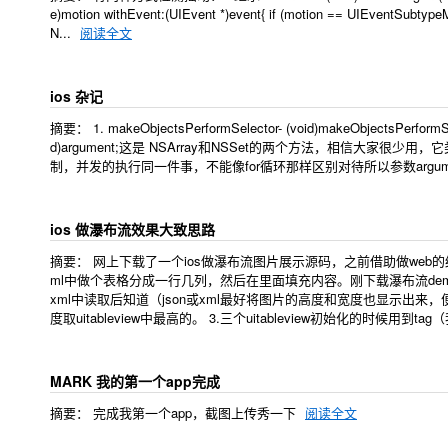
e)motion withEvent:(UIEvent *)event{ if (motion == UIEventSubtypeM
N...
阅读全文
ios 杂记
摘要： 1. makeObjectsPerformSelector- (void)makeObjectsPerformSele
d)argument;这是 NSArray和NSSet的两个方法，相信大家很少用，它类似于 
制，并发的执行同一件事，不能像for循环那样区别对待所以参数argum
ios 做瀑布流效果大致思路
摘要： 网上下载了一个ios做瀑布流图片展示源码，之前借助做web的经验，我
ml中做个表格分成一行几列，然后在里面填充内容。刚下载瀑布流dem
xml中读取后知道（json或xml最好将图片的高度和宽度也显示出来，便
度取uitableview中最高的。 3.三个uitableview初始化的时候用到ta
MARK 我的第一个app完成
摘要： 完成我第一个app，截图上传秀一下
阅读全文